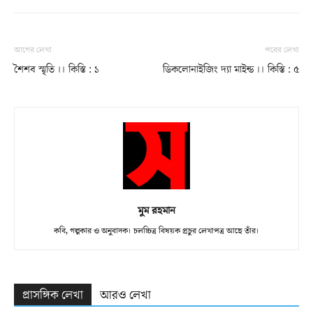
আগের লেখা
পরের লেখা
শৈশব স্মৃতি ।। কিস্তি : ১
ডিকলোনাইজিং দ্যা মাইন্ড ।। কিস্তি : ৫
মুম রহমান
কবি, গল্পকার ও অনুবাদক। চলচ্চিত্র বিষয়ক প্রচুর লেখাপত্র আছে তাঁর।
প্রাসঙ্গিক লেখা
আরও লেখা