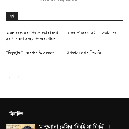
বই
হিমেল বরকতের ‘‘পথ-কবিতার বিলুপ্ত
নাস্তিক পণ্ডিতের ভিটা ।। সন্মাত্রানন্দ
ভুবন’’ : অপাংক্তেয় পংক্তির খোঁজে
‘‘নিধুকটুক’’ : অবশ্যপাঠ্য সংকলন
উপন্যাস লেখার দিনগুলি
নির্বাচিত
মাওলানা রুমির ‘ফিহি মা ফিহি’ ।।