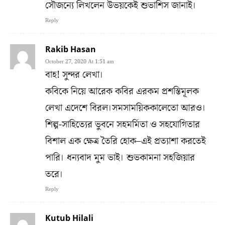
সৌজন্যে লিখলেন উভয়কেই শুভাশিস জানাই।
Reply
Rakib Hasan
October 27, 2020 At 1:51 am
বাহ! সুন্দর লেখা।
কবিকে নিয়ে আরেক কবির এরকম প্রশস্তিমূলক
লেখা এদেশে বিরল।সমসাময়িককালেতো আরও।
শিল্প-সাহিত্যের ভুবনে সহমর্মিতা ও সহযোগিতার
বিশাল এক ক্ষেত্র তৈরি হোক–এই প্রত্যাশা করতেই
পারি। ধন্যবাদ মুম ভাই। শুভকামনা সহজিয়ার
তরে।
Reply
Kutub Hilali