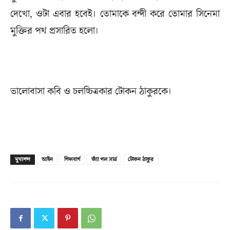
দেখো, ওটা এবার হবেই। তোমাকে বন্দী করে তোমার সিনেমা
মুক্তির পথ প্রসারিত হলো।
ভালোবাসা কবি ও চলচ্চিত্রকার টোকন ঠাকুরকে।
মুখ্যশব্দ
আইন
গিন্সবার্গ
জ্যাঁ পল সার্ত্র
টোকন ঠাকুর