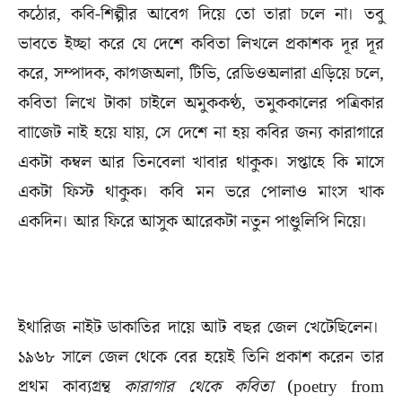
কঠোর, কবি-শিল্পীর আবেগ দিয়ে তো তারা চলে না। তবু
ভাবতে ইচ্ছা করে যে দেশে কবিতা লিখলে প্রকাশক দূর দূর
করে, সম্পাদক, কাগজঅলা, টিভি, রেডিওঅলারা এড়িয়ে চলে,
কবিতা লিখে টাকা চাইলে অমুককণ্ঠ, তমুককালের পত্রিকার
বাাজেট নাই হয়ে যায়, সে দেশে না হয় কবির জন্য কারাগারে
একটা কম্বল আর তিনবেলা খাবার থাকুক। সপ্তাহে কি মাসে
একটা ফিস্ট থাকুক। কবি মন ভরে পোলাও মাংস খাক
একদিন। আর ফিরে আসুক আরেকটা নতুন পাণ্ডুলিপি নিয়ে।
ইথারিজ নাইট ডাকাতির দায়ে আট বছর জেল খেটেছিলেন।
১৯৬৮ সালে জেল থেকে বের হয়েই তিনি প্রকাশ করেন তার
প্রথম কাব্যগ্রন্থ
কারাগার থেকে কবিতা
(poetry from