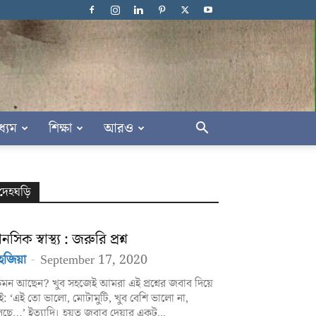
ধ্যম
শিক্ষা
আরও
দেহঘড়ি
নসিক স্বাস্থ্য : জরুরি প্রশ্ন
হজিয়া
-
September 17, 2020
মন আছেন? খুব সহজেই আমরা এই প্রশ্নের জবাব দিয়ে
ই: ‘এই তো ভালো, মোটামুটি, খুব বেশি ভালো না,
ছে…’ ইত্যাদি। হয়ত জবাব দেয়ার একটু...