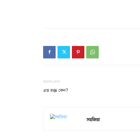
আগের লেখা
এত রক্ত কেন?
সহজিয়া