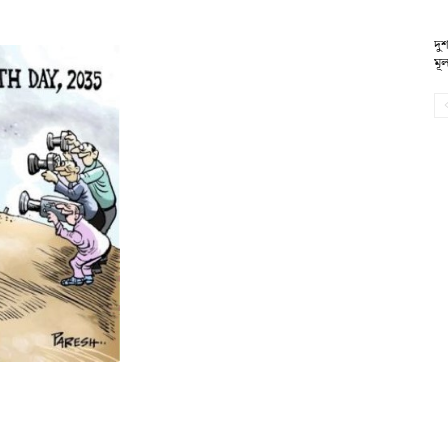
দুশ
মূল