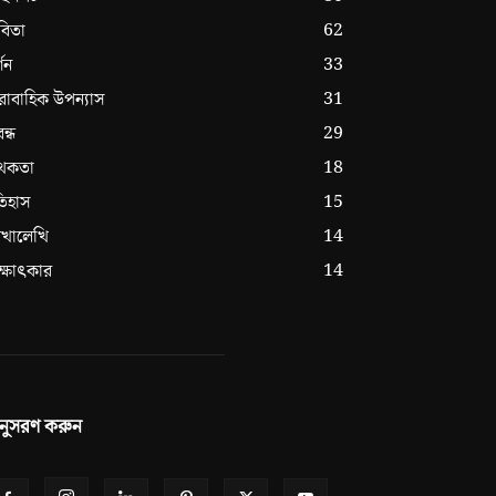
62
বিতা
33
্শন
31
রাবাহিক উপন্যাস
29
বন্ধ
18
থকতা
15
িহাস
14
েখালেখি
14
ক্ষাৎকার
নুসরণ করুন