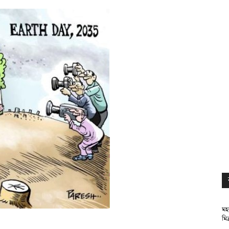
মহম
মিত্