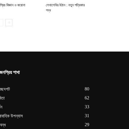
্রিয় বিজ্ঞান ও করোনা
লেখালেখির উঠান : নতুন পত্রিকার
গন্ধ
জনপ্রিয় শাখা
80
রচ্ছদপট
62
িতা
33
শন
31
রাবাহিক উপন্যাস
29
রবন্ধ