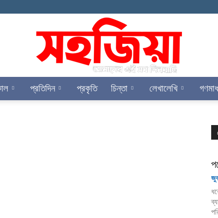
কাল
প্রতিদিন
প্রকৃতি
চিন্তা
লেখালেখি
গণমাধ
সহজিয়া
প
জু
ধর
ব্
পর