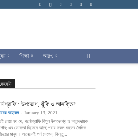
্যম
শিক্ষা
আরও
দেহঘড়ি
র্নোগ্রাফি : উপভোগ, ঝুঁকি ও আসক্তি?
বায়ের আহমেদ
-
January 13, 2021
েই নেয়া হয় যে, পর্নোগ্রাফি বিপুল উপভোগ্য ও আনন্দদায়ক
যাপার; এর ভোক্তা হিসেবে আছে প্রায় সকল ধরনের লৈঙ্গিক
িচয়ের মানুষ। অনেকেই পর্ন দেখেন, কিন্তু...