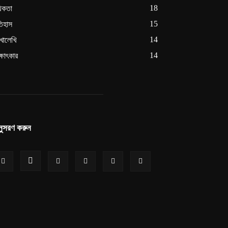
18
থকতা
15
িহাস
14
খালেখি
14
ক্ষাৎকার
ুসরণ করুন