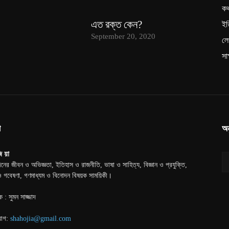
ক
এত রক্ত কেন?
ইত
September 20, 2020
লে
সা
া
অন
ি য়া
িনের জীবন ও অভিজ্ঞতা, ইতিহাস ও রাজনীতি, ভাষা ও সাহিত্য, বিজ্ঞান ও প্রযুক্তি,
 ও গবেষণা, গণমাধ্যম ও বিনোদন বিষয়ক সাময়িকী।
ক : সুমন সাজ্জাদ
যোগ:
shahojia@gmail.com