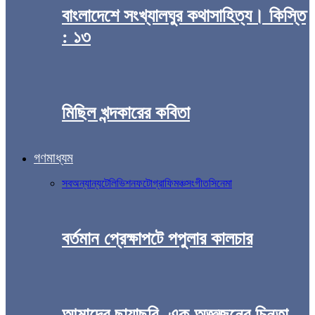
বাংলাদেশে সংখ্যালঘুর কথাসাহিত্য। কিস্তি
: ১৩
মিছিল খন্দকারের কবিতা
গণমাধ্যম
সব
অন্যান্য
টেলিভিশন
ফটোগ্রাফি
মঞ্চ
সংগীত
সিনেমা
বর্তমান প্রেক্ষাপটে পপুলার কালচার
আমাদের ছায়াছবি, এক অজ্ঞজনের চিন্তা