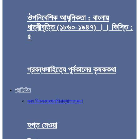
ঔপনিবেশিক আধুনিকতা : বাংলায়
ধাত্রীবৃত্তি (১৮৬০-১৯৪৭) ।। কিস্তি :
৫
প্রবন্ধসাহিত্যে পূর্বকালের কৃষককথা
প্রতিদিন
সব
৭ দিন
অবসর
খানাপিনা
ফ্যাশন
ভ্রমণ
হপ্ত মেওয়া