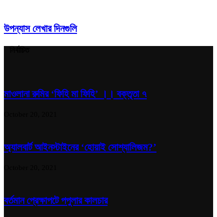
উপন্যাস লেখার দিনগুলি
নির্বাচিত
মাওলানা রুমির ‘ফিহি মা ফিহি’ ।। বক্তৃতা ৭
October 20, 2021
অ্যালবার্ট আইনস্টাইনের ‘হোয়াই সোশ্যালিজম?’
October 20, 2021
বর্তমান প্রেক্ষাপটে পপুলার কালচার