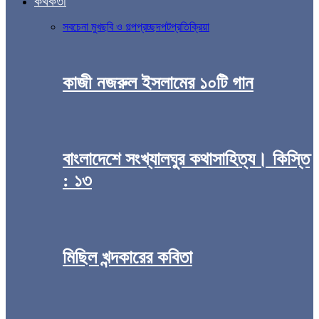
কথকতা
সব
চেনা মুখ
ছবি ও গল্প
প্রচ্ছদপট
প্রতিক্রিয়া
কাজী নজরুল ইসলামের ১০টি গান
বাংলাদেশে সংখ্যালঘুর কথাসাহিত্য। কিস্তি
: ১৩
মিছিল খন্দকারের কবিতা