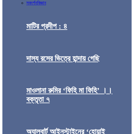
সব
দর্শন
বিজ্ঞান
মাটির প্রদীপ : ৪
দাস্য রসের ভিত্রে হান্দায় গেছি
মাওলানা রুমির ‘ফিহি মা ফিহি’ ।।
বক্তৃতা ৭
অ্যালবার্ট আইনস্টাইনের ‘হোয়াই