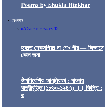
Poems by Shukla Iftekhar
দেশকাল
সব
ইতিহাস
গ্রাম ও শহর
রাজনীতি
হযরত শেকসপিয়র না শেখ পীর — জিজ্ঞাসে
কোন জনা
ঔপনিবেশিক আধুনিকতা : বাংলায়
ধাত্রীবৃত্তি (১৮৬০-১৯৪৭) ।। কিস্তি :
৬