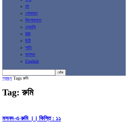
বই
লোকায়ত
কিশোরপাতা
দেহঘড়ি
ঠাট্টা
চিঠি
স্মৃতি
মতামত
English
প্রচ্ছদ
Tags
রুমি
Tag: রুমি
মসনদ-এ-রুমি ।। কিস্তি : ১১