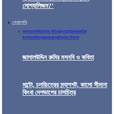
সোশ্যালিজম?’
লেখালেখি
সব
অনুগল্প
কবিতা
চাকমা সাহিত্য
ছড়া
ছোটগল্প
ধারাবাহিক
উপন্যাস
নাটক
প্রবন্ধ
বায়োগ্রাফিক্যাল ফিকশন
জালালউদ্দিন রুমির মসনবি ও কবিতা
মান্টো, চলচ্চিত্রের স্ন্যাপশট, কালো সীমানা
কিংবা দেশভাগের চালচিত্র