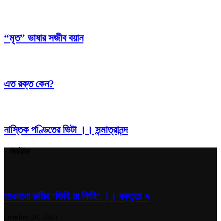
“মৃত” ভাষার সজীব বয়ান
এত রক্ত কেন?
নাস্তিক পণ্ডিতের ভিটা ।। সন্মাত্রানন্দ
নির্বাচিত
মাওলানা রুমির ‘ফিহি মা ফিহি’ ।। বক্তৃতা ৭
October 20, 2021