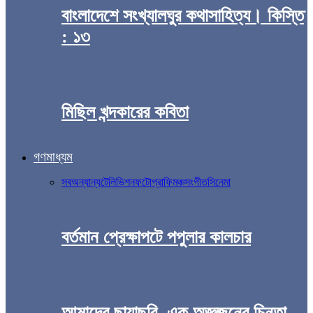
বাংলাদেশে সংখ্যালঘুর কথাসাহিত্য। কিস্তি
: ১৩
মিছিল খন্দকারের কবিতা
গণমাধ্যম
সব
অন্যান্য
টেলিভিশন
ফটোগ্রাফি
মঞ্চ
সংগীত
সিনেমা
বর্তমান প্রেক্ষাপটে পপুলার কালচার
আমাদের ছায়াছবি, এক অজ্ঞজনের চিন্তা