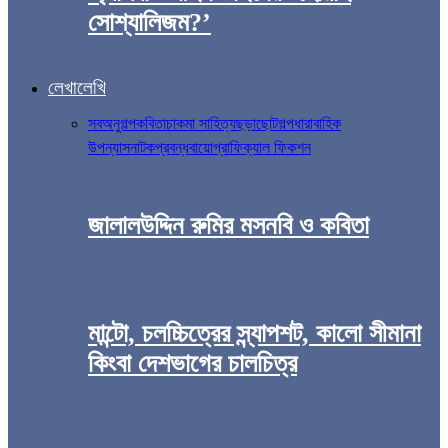
সোশ্যালিজম?’
লেখালেখি
সব
অনুগল্প
কবিতা
চাকমা সাহিত্য
ছড়া
ছোটগল্প
ধারাবাহিক
উপন্যাস
নাটক
প্রবন্ধ
বায়োগ্রাফিক্যাল ফিকশন
জালালউদ্দিন রুমির মসনবি ও কবিতা
মান্টো, চলচ্চিত্রের স্ন্যাপশট, কালো সীমানা
কিংবা দেশভাগের চালচিত্র