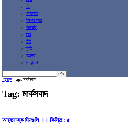
বই
লোকায়ত
কিশোরপাতা
দেহঘড়ি
ঠাট্টা
চিঠি
স্মৃতি
মতামত
English
প্রচ্ছদ
Tags
মার্কসবাদ
Tag: মার্কসবাদ
অন্যমনস্ক দিনগুলি ।। কিস্তি : ৫