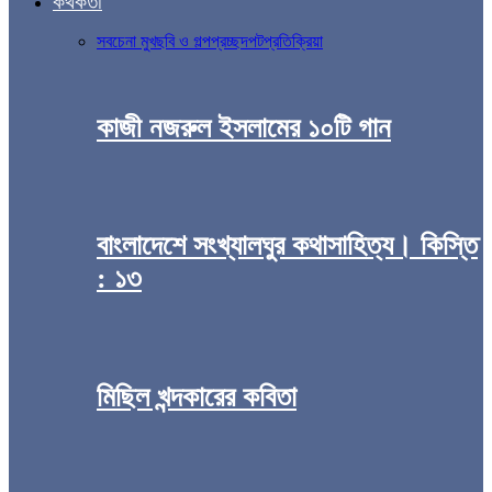
কথকতা
সব
চেনা মুখ
ছবি ও গল্প
প্রচ্ছদপট
প্রতিক্রিয়া
কাজী নজরুল ইসলামের ১০টি গান
বাংলাদেশে সংখ্যালঘুর কথাসাহিত্য। কিস্তি
: ১৩
মিছিল খন্দকারের কবিতা