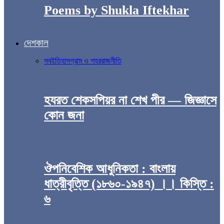
Poems by Shukla Iftekhar
দেশকাল
সব
ইতিহাস
গ্রাম ও শহর
রাজনীতি
হযরত শেকসপিয়র না শেখ পীর — জিজ্ঞাসে
কোন জনা
ঔপনিবেশিক আধুনিকতা : বাংলায়
ধাত্রীবৃত্তি (১৮৬০-১৯৪৭) ।। কিস্তি :
৬