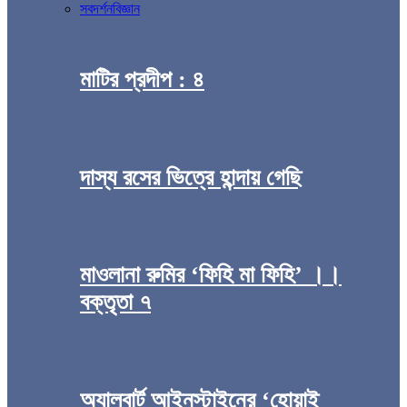
সব
দর্শন
বিজ্ঞান
মাটির প্রদীপ : ৪
দাস্য রসের ভিত্রে হান্দায় গেছি
মাওলানা রুমির ‘ফিহি মা ফিহি’ ।।
বক্তৃতা ৭
অ্যালবার্ট আইনস্টাইনের ‘হোয়াই