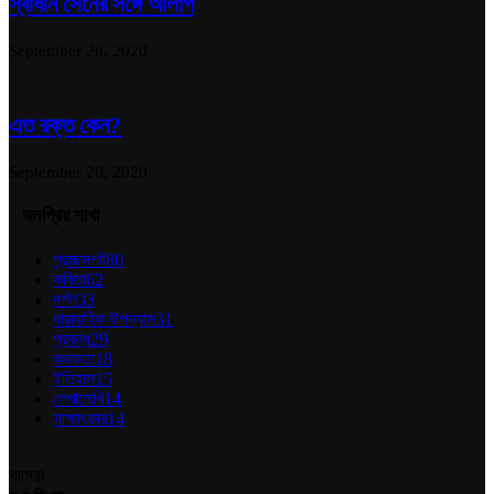
স্বাধীন সেনের সঙ্গে আলাপ
September 20, 2020
এত রক্ত কেন?
September 20, 2020
জনপ্রিয় শাখা
প্রচ্ছদপট
80
কবিতা
62
দর্শন
33
ধারাবাহিক উপন্যাস
31
প্রবন্ধ
29
কথকতা
18
ইতিহাস
15
লেখালেখি
14
সাক্ষাৎকার
14
আমরা