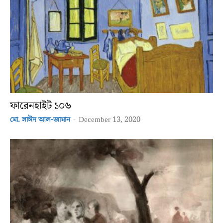
ফারেনহাইট ১০৬
মো. সাঈদ আল-জামান
-
December 13, 2020