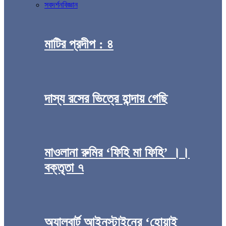
সব
দর্শন
বিজ্ঞান
মাটির প্রদীপ : ৪
দাস্য রসের ভিত্রে হান্দায় গেছি
মাওলানা রুমির ‘ফিহি মা ফিহি’ ।।
বক্তৃতা ৭
অ্যালবার্ট আইনস্টাইনের ‘হোয়াই