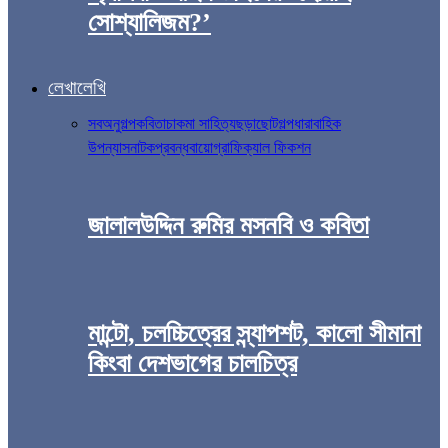
সোশ্যালিজম?’
লেখালেখি
সব
অনুগল্প
কবিতা
চাকমা সাহিত্য
ছড়া
ছোটগল্প
ধারাবাহিক
উপন্যাস
নাটক
প্রবন্ধ
বায়োগ্রাফিক্যাল ফিকশন
জালালউদ্দিন রুমির মসনবি ও কবিতা
মান্টো, চলচ্চিত্রের স্ন্যাপশট, কালো সীমানা
কিংবা দেশভাগের চালচিত্র