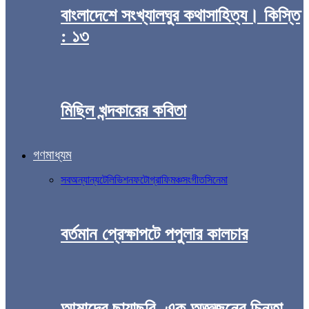
বাংলাদেশে সংখ্যালঘুর কথাসাহিত্য। কিস্তি
: ১৩
মিছিল খন্দকারের কবিতা
গণমাধ্যম
সব
অন্যান্য
টেলিভিশন
ফটোগ্রাফি
মঞ্চ
সংগীত
সিনেমা
বর্তমান প্রেক্ষাপটে পপুলার কালচার
আমাদের ছায়াছবি, এক অজ্ঞজনের চিন্তা