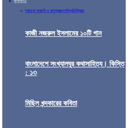
কথকতা
সব
চেনা মুখ
ছবি ও গল্প
প্রচ্ছদপট
প্রতিক্রিয়া
কাজী নজরুল ইসলামের ১০টি গান
বাংলাদেশে সংখ্যালঘুর কথাসাহিত্য। কিস্তি
: ১৩
মিছিল খন্দকারের কবিতা