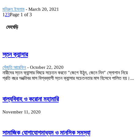
মনিরুল ইসলাম
-
March 20, 2021
1
2
3
Page 1 of 3
দেহঘড়ি
স্তন ক্যান্সার
সেঁজুতি আরেফিন
-
October 22, 2020
নারীদের স্তন ক্যান্সার বিষয়ে সচেতন করতে "জেগে উঠুন, জেনে নিন" স্লোগান নিয়ে
প্রতি বছর অক্টোবর মাস বিশ্বব্যাপী স্তন ক্যান্সার সচেতনতার মাস হিসেবে পালিত হয়।...
বাল্যবিবাহ ও করোনা মহামারি
November 11, 2020
সামাজিক যোগাযোগমাধ্যম ও মানসিক সমস্যা