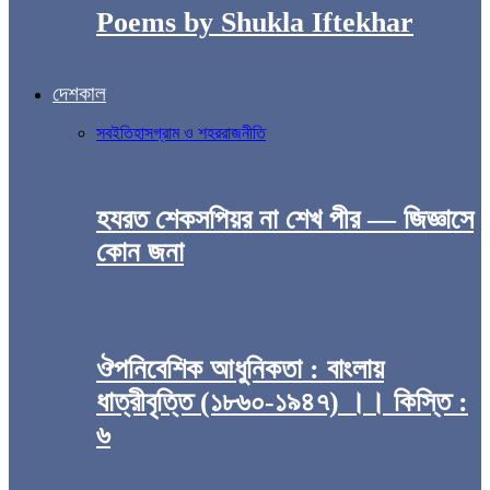
Poems by Shukla Iftekhar
দেশকাল
সব
ইতিহাস
গ্রাম ও শহর
রাজনীতি
হযরত শেকসপিয়র না শেখ পীর — জিজ্ঞাসে
কোন জনা
ঔপনিবেশিক আধুনিকতা : বাংলায়
ধাত্রীবৃত্তি (১৮৬০-১৯৪৭) ।। কিস্তি :
৬