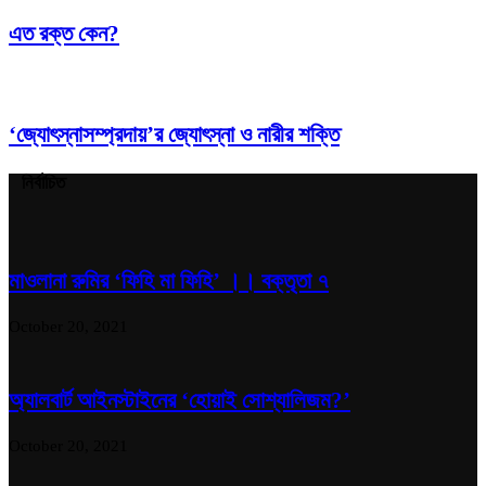
এত রক্ত কেন?
‘জ্যোৎস্নাসম্প্রদায়’র জ্যোৎস্না ও নারীর শক্তি
নির্বাচিত
মাওলানা রুমির ‘ফিহি মা ফিহি’ ।। বক্তৃতা ৭
October 20, 2021
অ্যালবার্ট আইনস্টাইনের ‘হোয়াই সোশ্যালিজম?’
October 20, 2021