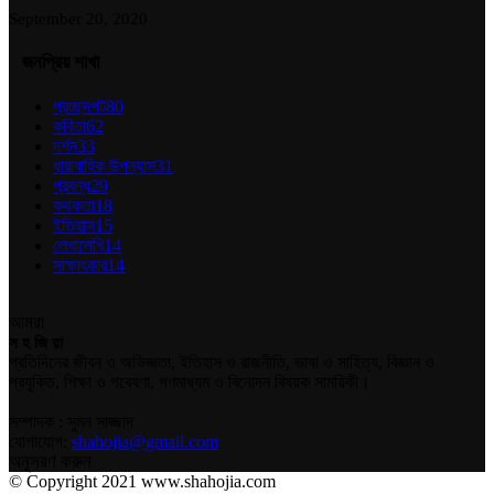
September 20, 2020
জনপ্রিয় শাখা
প্রচ্ছদপট
80
কবিতা
62
দর্শন
33
ধারাবাহিক উপন্যাস
31
প্রবন্ধ
29
কথকতা
18
ইতিহাস
15
লেখালেখি
14
সাক্ষাৎকার
14
আমরা
স হ জি য়া
প্রতিদিনের জীবন ও অভিজ্ঞতা, ইতিহাস ও রাজনীতি, ভাষা ও সাহিত্য, বিজ্ঞান ও
প্রযুক্তি, শিক্ষা ও গবেষণা, গণমাধ্যম ও বিনোদন বিষয়ক সাময়িকী।
সম্পাদক : সুমন সাজ্জাদ
যোগাযোগ:
shahojia@gmail.com
অনুসরণ করুন
© Copyright 2021 www.shahojia.com