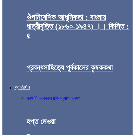
ঔপনিবেশিক আধুনিকতা : বাংলায়
ধাত্রীবৃত্তি (১৮৬০-১৯৪৭) ।। কিস্তি :
৫
প্রবন্ধসাহিত্যে পূর্বকালের কৃষককথা
প্রতিদিন
সব
৭ দিন
অবসর
খানাপিনা
ফ্যাশন
ভ্রমণ
হপ্ত মেওয়া