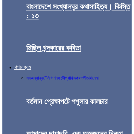
বাংলাদেশে সংখ্যালঘুর কথাসাহিত্য। কিস্তি
: ১৩
মিছিল খন্দকারের কবিতা
গণমাধ্যম
সব
অন্যান্য
টেলিভিশন
ফটোগ্রাফি
মঞ্চ
সংগীত
সিনেমা
বর্তমান প্রেক্ষাপটে পপুলার কালচার
আমাদের ছায়াছবি, এক অজ্ঞজনের চিন্তা