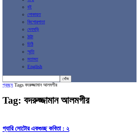
বই
লোকায়ত
কিশোরপাতা
দেহঘড়ি
ঠাট্টা
চিঠি
স্মৃতি
মতামত
English
প্রচ্ছদ
Tags
বদরুজ্জামান আলমগীর
Tag: বদরুজ্জামান আলমগীর
গ্যারি সোটোর একগুচ্ছ কবিতা : ২