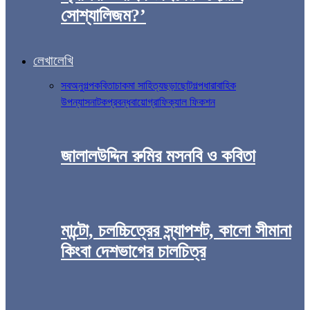
সোশ্যালিজম?’
লেখালেখি
সব
অনুগল্প
কবিতা
চাকমা সাহিত্য
ছড়া
ছোটগল্প
ধারাবাহিক
উপন্যাস
নাটক
প্রবন্ধ
বায়োগ্রাফিক্যাল ফিকশন
জালালউদ্দিন রুমির মসনবি ও কবিতা
মান্টো, চলচ্চিত্রের স্ন্যাপশট, কালো সীমানা
কিংবা দেশভাগের চালচিত্র