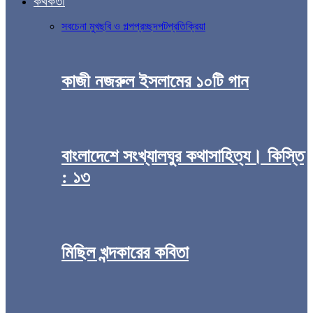
কথকতা
সব
চেনা মুখ
ছবি ও গল্প
প্রচ্ছদপট
প্রতিক্রিয়া
কাজী নজরুল ইসলামের ১০টি গান
বাংলাদেশে সংখ্যালঘুর কথাসাহিত্য। কিস্তি
: ১৩
মিছিল খন্দকারের কবিতা