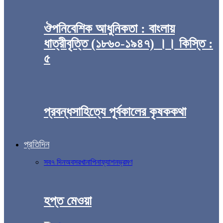
ঔপনিবেশিক আধুনিকতা : বাংলায়
ধাত্রীবৃত্তি (১৮৬০-১৯৪৭) ।। কিস্তি :
৫
প্রবন্ধসাহিত্যে পূর্বকালের কৃষককথা
প্রতিদিন
সব
৭ দিন
অবসর
খানাপিনা
ফ্যাশন
ভ্রমণ
হপ্ত মেওয়া