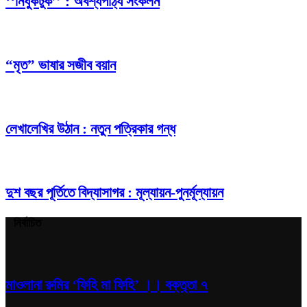
‘‘নিধুকটুক’’ : অবশ্যপাঠ্য সংকলন
“মৃত” ভাষার সজীব বয়ান
লেখালেখির উঠান : নতুন পত্রিকার গন্ধ
দুশ বছর পূর্তিতে বিদ্যাসাগর : মূল্যায়ন-পুনর্মূল্যায়ন
নির্বাচিত
মাওলানা রুমির ‘ফিহি মা ফিহি’ ।। বক্তৃতা ৭