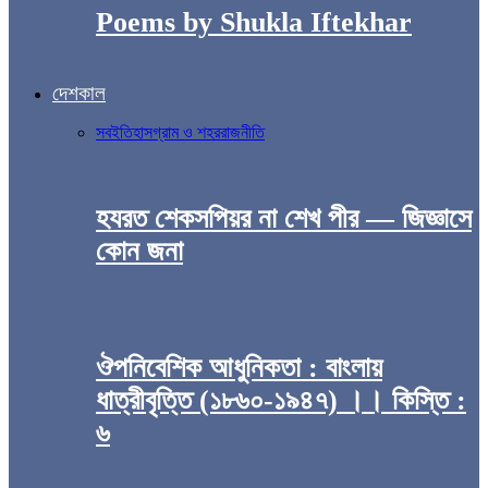
Poems by Shukla Iftekhar
দেশকাল
সব
ইতিহাস
গ্রাম ও শহর
রাজনীতি
হযরত শেকসপিয়র না শেখ পীর — জিজ্ঞাসে
কোন জনা
ঔপনিবেশিক আধুনিকতা : বাংলায়
ধাত্রীবৃত্তি (১৮৬০-১৯৪৭) ।। কিস্তি :
৬