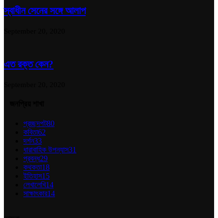
স্বাধীন সেনের সঙ্গে আলাপ
September 20, 2020
এত রক্ত কেন?
September 20, 2020
জনপ্রিয় শাখা
প্রচ্ছদপট
80
কবিতা
62
দর্শন
33
ধারাবাহিক উপন্যাস
31
প্রবন্ধ
29
কথকতা
18
ইতিহাস
15
লেখালেখি
14
সাক্ষাৎকার
14