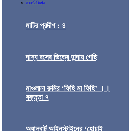
সব
দর্শন
বিজ্ঞান
মাটির প্রদীপ : ৪
দাস্য রসের ভিত্রে হান্দায় গেছি
মাওলানা রুমির ‘ফিহি মা ফিহি’ ।।
বক্তৃতা ৭
অ্যালবার্ট আইনস্টাইনের ‘হোয়াই