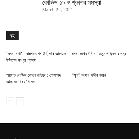
কোভিড-১৯ ও শ্রুতির সমস্যা
March 22, 2021
বই
‘মনন রেখা’ : বাংলাদেশের উর্দু কবি আহমেদ
লেখালেখির উঠান : নতুন পত্রিকার গন্ধ
ইলিয়াস সংখ্যা প্রসঙ্গ
আস্তে লেডিজ কোলে বাইচ্চা : মোহাম্মদ
“মৃত” ভাষার সজীব বয়ান
আজমের বিষয় সিনেমা