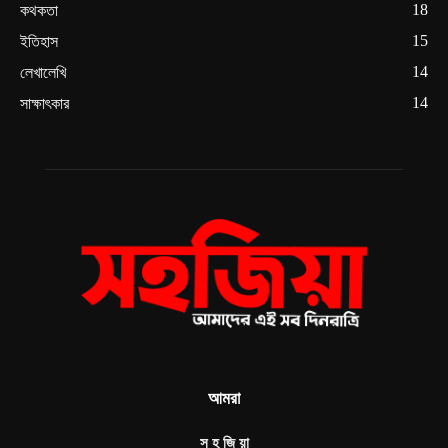
18
কথকতা
15
ইতিহাস
14
লেখালেখি
14
সাক্ষাৎকার
আমরা
স হ জি য়া