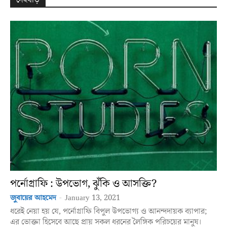
দেহঘড়ি
পর্নোগ্রাফি : উপভোগ, ঝুঁকি ও আসক্তি?
জুবায়ের আহমেদ
-
January 13, 2021
ধরেই নেয়া হয় যে, পর্নোগ্রাফি বিপুল উপভোগ্য ও আনন্দদায়ক ব্যাপার;
এর ভোক্তা হিসেবে আছে প্রায় সকল ধরনের লৈঙ্গিক পরিচয়ের মানুষ।