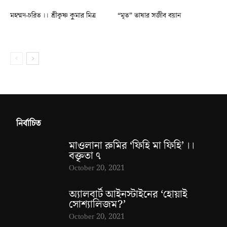
মহম্মদ-চরিত ।। শ্রীকৃষ্ণ কুমার মিত্র
“মৃত” ভাষার সজীব বয়ান
নির্বাচিত
মাওলানা রুমির ‘ফিহি মা ফিহি’ ।।
বক্তৃতা ৭
October 20, 2021
অ্যালবার্ট আইনস্টাইনের ‘হোয়াই
সোশ্যালিজম?’
October 20, 2021