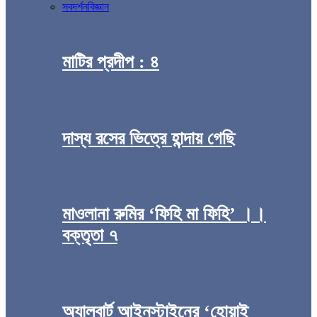
সব
দর্শন
বিজ্ঞান
মাটির প্রদীপ : ৪
দাস্য রসের ভিত্রে হান্দায় গেছি
মাওলানা রুমির ‘ফিহি মা ফিহি’ ।।
বক্তৃতা ৭
অ্যালবার্ট আইনস্টাইনের ‘হোয়াই