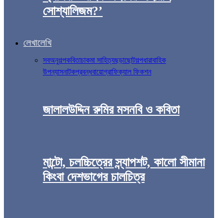
সোশ্যালিজম?’
লেখালেখি
সব
অনুগল্প
কবিতা
চাকমা সাহিত্য
ছড়া
ছোটগল্প
ধারাবাহিক
উপন্যাস
নাটক
প্রবন্ধ
বায়োগ্রাফিক্যাল ফিকশন
জালালউদ্দিন রুমির মসনবি ও কবিতা
মান্টো, চলচ্চিত্রের স্ন্যাপশট, কালো সীমানা
কিংবা দেশভাগের চালচিত্র