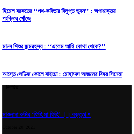
হিমেল বরকতের ‘‘পথ-কবিতার বিলুপ্ত ভুবন’’ : অপাংক্তেয়
পংক্তির খোঁজে
মানব শিশুর জন্মরহস্য : ‘‘এলেম আমি কোথা থেকে?’’
আস্তে লেডিজ কোলে বাইচ্চা : মোহাম্মদ আজমের বিষয় সিনেমা
নির্বাচিত
মাওলানা রুমির ‘ফিহি মা ফিহি’ ।। বক্তৃতা ৭
October 20, 2021