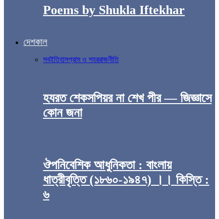
Poems by Shukla Iftekhar
দেশকাল
সব
ইতিহাস
গ্রাম ও শহর
রাজনীতি
হযরত শেকসপিয়র না শেখ পীর — জিজ্ঞাসে
কোন জনা
ঔপনিবেশিক আধুনিকতা : বাংলায়
ধাত্রীবৃত্তি (১৮৬০-১৯৪৭) ।। কিস্তি :
৬