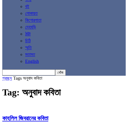
বই
লোকায়ত
কিশোরপাতা
দেহঘড়ি
ঠাট্টা
চিঠি
স্মৃতি
মতামত
English
প্রচ্ছদ
Tags
অনুবাদ কবিতা
Tag: অনুবাদ কবিতা
কাহলিল জিবরানের কবিতা