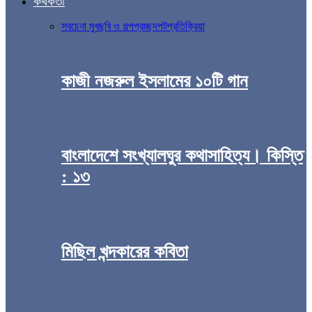
কথকতা
সব
চেনা মুখ
ছবি ও গল্প
প্রচ্ছদপট
প্রতিক্রিয়া
কাজী নজরুল ইসলামের ১০টি গান
বাংলাদেশে সংখ্যালঘুর কথাসাহিত্য। কিস্তি
: ১৩
মিছিল খন্দকারের কবিতা