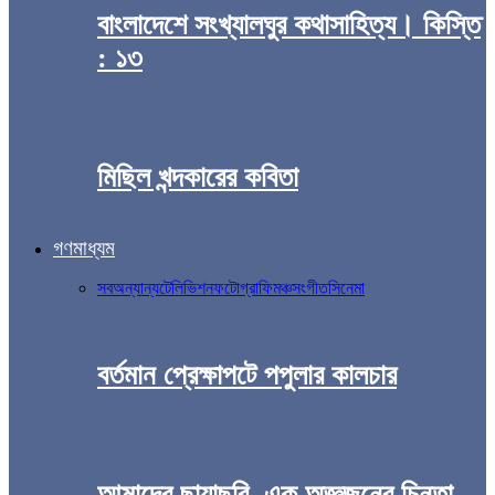
বাংলাদেশে সংখ্যালঘুর কথাসাহিত্য। কিস্তি
: ১৩
মিছিল খন্দকারের কবিতা
গণমাধ্যম
সব
অন্যান্য
টেলিভিশন
ফটোগ্রাফি
মঞ্চ
সংগীত
সিনেমা
বর্তমান প্রেক্ষাপটে পপুলার কালচার
আমাদের ছায়াছবি, এক অজ্ঞজনের চিন্তা