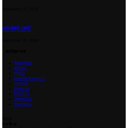
September 20, 2020
এত রক্ত কেন?
September 20, 2020
জনপ্রিয় শাখা
প্রচ্ছদপট
80
কবিতা
62
দর্শন
33
ধারাবাহিক উপন্যাস
31
প্রবন্ধ
29
কথকতা
18
ইতিহাস
15
লেখালেখি
14
সাক্ষাৎকার
14
আমরা
স হ জি য়া