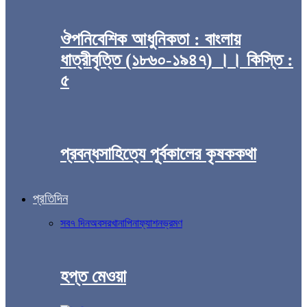
ঔপনিবেশিক আধুনিকতা : বাংলায়
ধাত্রীবৃত্তি (১৮৬০-১৯৪৭) ।। কিস্তি :
৫
প্রবন্ধসাহিত্যে পূর্বকালের কৃষককথা
প্রতিদিন
সব
৭ দিন
অবসর
খানাপিনা
ফ্যাশন
ভ্রমণ
হপ্ত মেওয়া