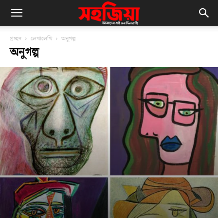
প্রচ্ছদ
লেখালেখি
অনুগল্প
অনুগল্প