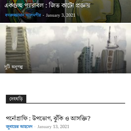
একগুচ্ছ প্যারাবল : জিভ কাটো প্রজ্ঞায়
বদরুজ্জামান আলমগীর
-
January 3, 2021
দুটি অনুগল্প
দেহঘড়ি
পর্নোগ্রাফি : উপভোগ, ঝুঁকি ও আসক্তি?
জুবায়ের আহমেদ
-
January 13, 2021