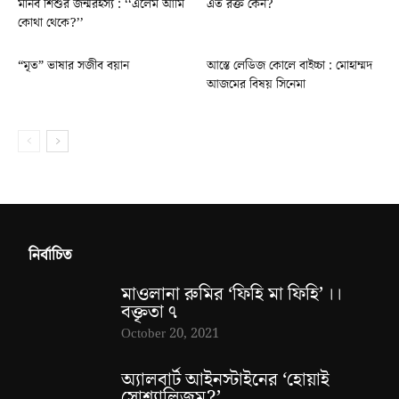
মানব শিশুর জন্মরহস্য : ‘‘এলেম আমি
এত রক্ত কেন?
কোথা থেকে?’’
“মৃত” ভাষার সজীব বয়ান
আস্তে লেডিজ কোলে বাইচ্চা : মোহাম্মদ
আজমের বিষয় সিনেমা
নির্বাচিত
মাওলানা রুমির ‘ফিহি মা ফিহি’ ।।
বক্তৃতা ৭
October 20, 2021
অ্যালবার্ট আইনস্টাইনের ‘হোয়াই
সোশ্যালিজম?’