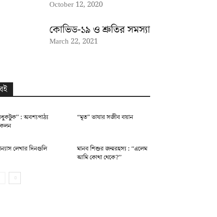
October 12, 2020
কোভিড-১৯ ও শ্রুতির সমস্যা
March 22, 2021
বই
িধুকটুক’’ : অবশ্যপাঠ্য
“মৃত” ভাষার সজীব বয়ান
ংকলন
ন্যাস লেখার দিনগুলি
মানব শিশুর জন্মরহস্য : ‘‘এলেম
আমি কোথা থেকে?’’