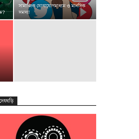
সামাজিক যোগাযোগমাধ্যম ও মানসিক
তি?
সমস্যা
দেহঘড়ি