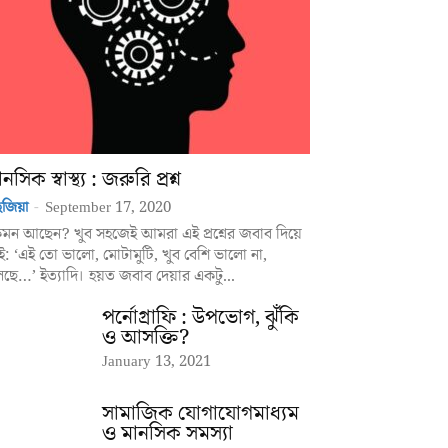
নসিক স্বাস্থ্য : জরুরি প্রশ্ন
জিয়া
-
September 17, 2020
মন আছেন? খুব সহজেই আমরা এই প্রশ্নের জবাব দিয়ে
ই: ‘এই তো ভালো, মোটামুটি, খুব বেশি ভালো না,
ছে…’ ইত্যাদি। হয়ত জবাব দেয়ার একটু...
পর্নোগ্রাফি : উপভোগ, ঝুঁকি
ও আসক্তি?
January 13, 2021
সামাজিক যোগাযোগমাধ্যম
ও মানসিক সমস্যা