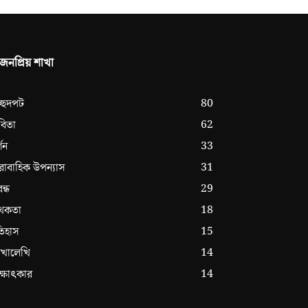
জনপ্রিয় শাখা
80
রচ্ছদপট
62
বিতা
33
্শন
31
রাবাহিক উপন্যাস
29
বন্ধ
18
থকতা
15
িহাস
14
েখালেখি
14
ক্ষাৎকার