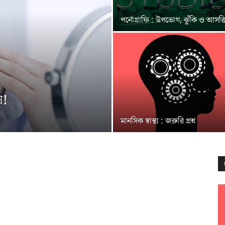
পর্নোগ্রাফি : উপভোগ, ঝুঁকি ও আসক্
ষ!
মানসিক স্বাস্থ্য : জরুরি প্রশ্ন