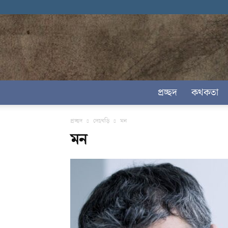
প্রচ্ছদ
কথকতা
প্রচ্ছদ
দেহঘড়ি
মন
মন