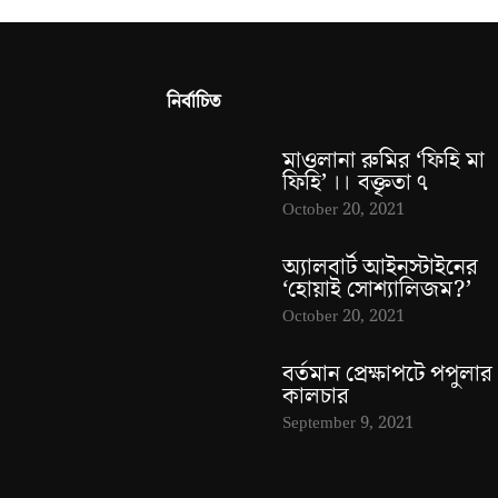
নির্বাচিত
মাওলানা রুমির ‘ফিহি মা
ফিহি’ ।। বক্তৃতা ৭
October 20, 2021
অ্যালবার্ট আইনস্টাইনের
‘হোয়াই সোশ্যালিজম?’
October 20, 2021
বর্তমান প্রেক্ষাপটে পপুলার
কালচার
September 9, 2021