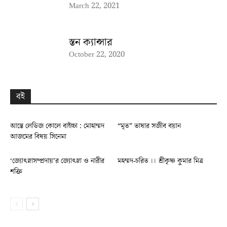
March 22, 2021
স্তন ক্যান্সার
October 22, 2020
বই
আস্তে লেডিজ কোলে বাইচ্চা : মোহাম্মদ
“মৃত” ভাষার সজীব বয়ান
আজমের বিষয় সিনেমা
‘জ্যোৎস্নাসম্প্রদায়’র জ্যোৎস্না ও নারীর
মহম্মদ-চরিত ।। শ্রীকৃষ্ণ কুমার মিত্র
শক্তি