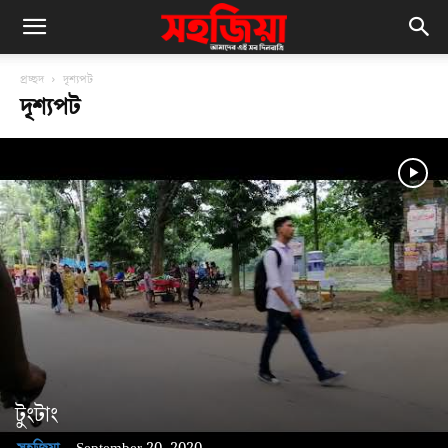
প্রচ্ছদ
দৃশ্যপট
দৃশ্যপট
টুংটাং