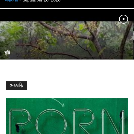
সহজিয়া
-
September 20, 2020
বৃষ্টি
দেহঘড়ি