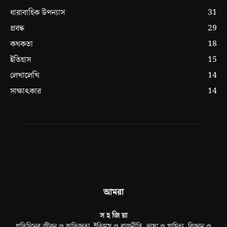
31
ধারাবাহিক উপন্যাস
29
প্রবন্ধ
18
কথকতা
15
ইতিহাস
14
লেখালেখি
14
সাক্ষাৎকার
আমরা
স হ জি য়া
প্রতিদিনের জীবন ও অভিজ্ঞতা, ইতিহাস ও রাজনীতি, ভাষা ও সাহিত্য, বিজ্ঞান ও