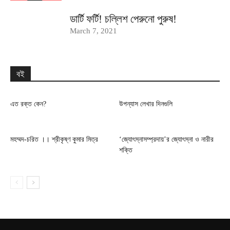
ডার্টি ফর্টি! চল্লিশ পেরুনো পুরুষ!
March 7, 2021
বই
এত রক্ত কেন?
উপন্যাস লেখার দিনগুলি
মহম্মদ-চরিত ।। শ্রীকৃষ্ণ কুমার মিত্র
‘জ্যোৎস্নাসম্প্রদায়’র জ্যোৎস্না ও নারীর
শক্তি