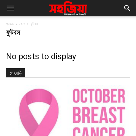
প্রচ্ছদ
খেলা
ফুটবল
ফুটবল
No posts to display
দেহঘড়ি