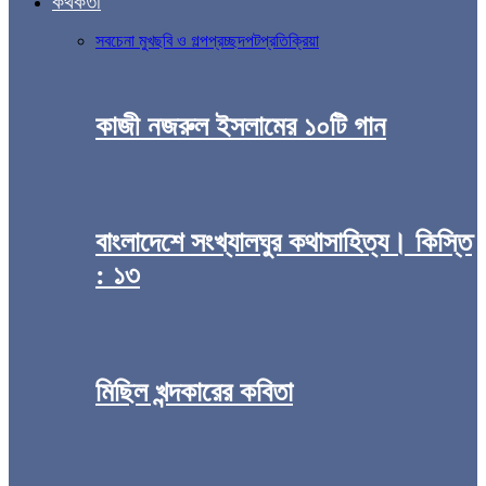
কথকতা
সব
চেনা মুখ
ছবি ও গল্প
প্রচ্ছদপট
প্রতিক্রিয়া
কাজী নজরুল ইসলামের ১০টি গান
বাংলাদেশে সংখ্যালঘুর কথাসাহিত্য। কিস্তি
: ১৩
মিছিল খন্দকারের কবিতা