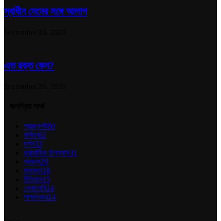
স্বাধীন সেনের সঙ্গে আলাপ
September 20, 2020
এত রক্ত কেন?
September 20, 2020
জনপ্রিয় শাখা
প্রচ্ছদপট
80
কবিতা
62
দর্শন
33
ধারাবাহিক উপন্যাস
31
প্রবন্ধ
29
কথকতা
18
ইতিহাস
15
লেখালেখি
14
সাক্ষাৎকার
14