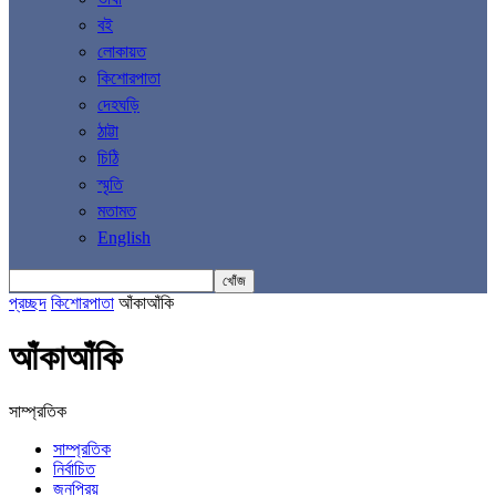
বই
লোকায়ত
কিশোরপাতা
দেহঘড়ি
ঠাট্টা
চিঠি
স্মৃতি
মতামত
English
প্রচ্ছদ
কিশোরপাতা
আঁকাআঁকি
আঁকাআঁকি
সাম্প্রতিক
সাম্প্রতিক
নির্বাচিত
জনপ্রিয়