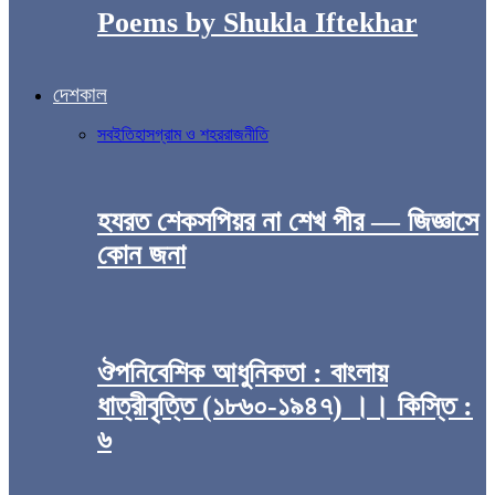
Poems by Shukla Iftekhar
দেশকাল
সব
ইতিহাস
গ্রাম ও শহর
রাজনীতি
হযরত শেকসপিয়র না শেখ পীর — জিজ্ঞাসে
কোন জনা
ঔপনিবেশিক আধুনিকতা : বাংলায়
ধাত্রীবৃত্তি (১৮৬০-১৯৪৭) ।। কিস্তি :
৬