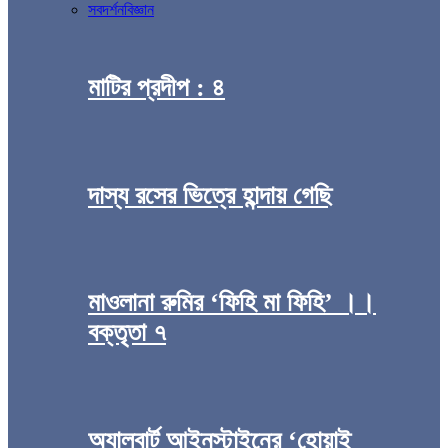
সব
দর্শন
বিজ্ঞান
মাটির প্রদীপ : ৪
দাস্য রসের ভিত্রে হান্দায় গেছি
মাওলানা রুমির ‘ফিহি মা ফিহি’ ।।
বক্তৃতা ৭
অ্যালবার্ট আইনস্টাইনের ‘হোয়াই