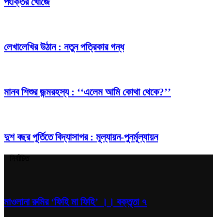
পংক্তির খোঁজে
লেখালেখির উঠান : নতুন পত্রিকার গন্ধ
মানব শিশুর জন্মরহস্য : ‘‘এলেম আমি কোথা থেকে?’’
দুশ বছর পূর্তিতে বিদ্যাসাগর : মূল্যায়ন-পুনর্মূল্যায়ন
নির্বাচিত
মাওলানা রুমির ‘ফিহি মা ফিহি’ ।। বক্তৃতা ৭