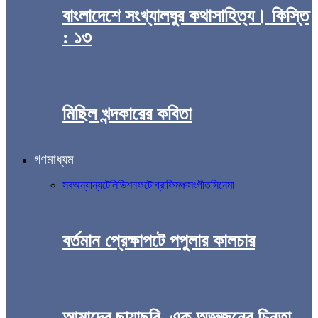
বাংলাদেশে সংখ্যালঘুর কথাসাহিত্য। কিস্তি
: ১৩
মিছিল খন্দকারের কবিতা
গণমাধ্যম
সব
অন্যান্য
টেলিভিশন
ফটোগ্রাফি
মঞ্চ
সংগীত
সিনেমা
বর্তমান প্রেক্ষাপটে পপুলার কালচার
আমাদের ছায়াছবি, এক অজ্ঞজনের চিন্তা