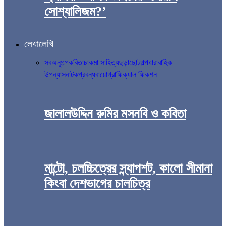
সোশ্যালিজম?’
লেখালেখি
সব
অনুগল্প
কবিতা
চাকমা সাহিত্য
ছড়া
ছোটগল্প
ধারাবাহিক
উপন্যাস
নাটক
প্রবন্ধ
বায়োগ্রাফিক্যাল ফিকশন
জালালউদ্দিন রুমির মসনবি ও কবিতা
মান্টো, চলচ্চিত্রের স্ন্যাপশট, কালো সীমানা
কিংবা দেশভাগের চালচিত্র