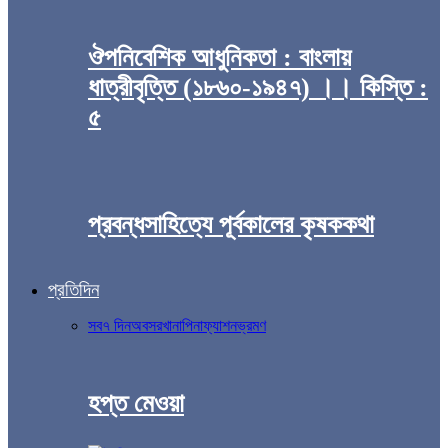
ঔপনিবেশিক আধুনিকতা : বাংলায়
ধাত্রীবৃত্তি (১৮৬০-১৯৪৭) ।। কিস্তি :
৫
প্রবন্ধসাহিত্যে পূর্বকালের কৃষককথা
প্রতিদিন
সব
৭ দিন
অবসর
খানাপিনা
ফ্যাশন
ভ্রমণ
হপ্ত মেওয়া