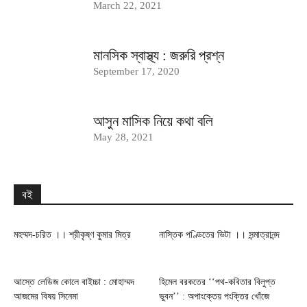
March 22, 2021
মানসিক স্বাস্থ্য : জরুরি প্রশ্ন
September 17, 2020
আসুন মাসিক নিয়ে কথা বলি
May 28, 2021
বই
মহম্মদ-চরিত ।। শ্রীকৃষ্ণ কুমার মিত্র
নাস্তিক পণ্ডিতের ভিটা ।। সন্মাত্রানন্দ
আস্তে লেডিজ কোলে বাইচ্চা : মোহাম্মদ
হিমেল বরকতের ‘‘পথ-কবিতার বিলুপ্ত
আজমের বিষয় সিনেমা
ভুবন’’ : অপাংক্তেয় পংক্তির খোঁজে