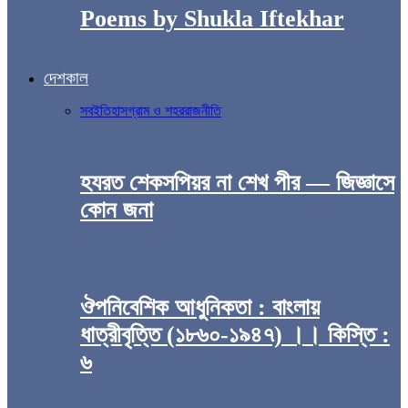
Poems by Shukla Iftekhar
দেশকাল
সব
ইতিহাস
গ্রাম ও শহর
রাজনীতি
হযরত শেকসপিয়র না শেখ পীর — জিজ্ঞাসে
কোন জনা
ঔপনিবেশিক আধুনিকতা : বাংলায়
ধাত্রীবৃত্তি (১৮৬০-১৯৪৭) ।। কিস্তি :
৬