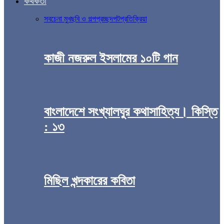
কথকতা
সব
চেনা মুখ
ছবি ও গল্প
প্রচ্ছদপট
প্রতিক্রিয়া
কাজী নজরুল ইসলামের ১০টি গান
বাংলাদেশে সংখ্যালঘুর কথাসাহিত্য। কিস্তি
: ১৩
মিছিল খন্দকারের কবিতা