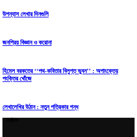
উপন্যাস লেখার দিনগুলি
জনপ্রিয় বিজ্ঞান ও করোনা
হিমেল বরকতের ‘‘পথ-কবিতার বিলুপ্ত ভুবন’’ : অপাংক্তেয়
পংক্তির খোঁজে
লেখালেখির উঠান : নতুন পত্রিকার গন্ধ
নির্বাচিত