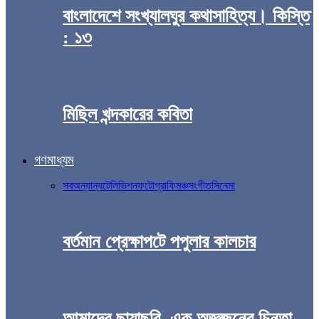
বাংলাদেশে সংখ্যালঘুর কথাসাহিত্য। কিস্তি
: ১৩
মিছিল খন্দকারের কবিতা
গণমাধ্যম
সব
অন্যান্য
টেলিভিশন
ফটোগ্রাফি
মঞ্চ
সংগীত
সিনেমা
বর্তমান প্রেক্ষাপটে পপুলার কালচার
আমাদের ছায়াছবি, এক অজ্ঞজনের চিন্তা