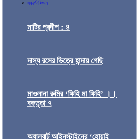
সব
দর্শন
বিজ্ঞান
মাটির প্রদীপ : ৪
দাস্য রসের ভিত্রে হান্দায় গেছি
মাওলানা রুমির ‘ফিহি মা ফিহি’ ।।
বক্তৃতা ৭
অ্যালবার্ট আইনস্টাইনের ‘হোয়াই