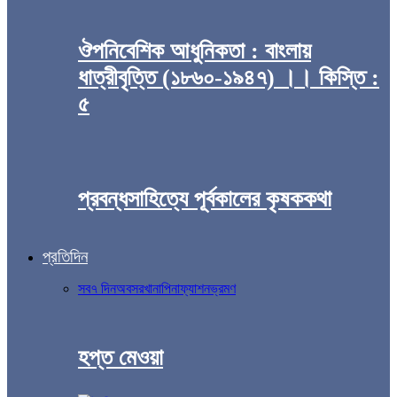
ঔপনিবেশিক আধুনিকতা : বাংলায়
ধাত্রীবৃত্তি (১৮৬০-১৯৪৭) ।। কিস্তি :
৫
প্রবন্ধসাহিত্যে পূর্বকালের কৃষককথা
প্রতিদিন
সব
৭ দিন
অবসর
খানাপিনা
ফ্যাশন
ভ্রমণ
হপ্ত মেওয়া