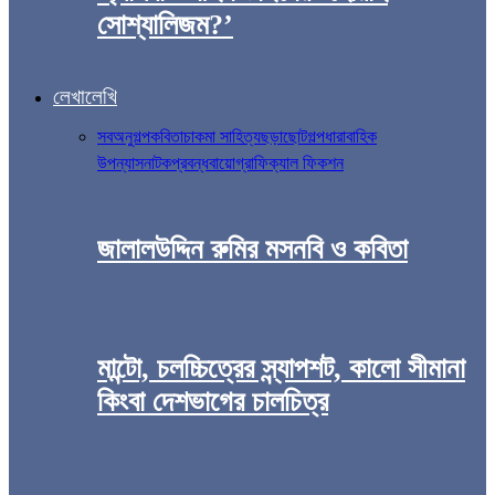
সোশ্যালিজম?’
লেখালেখি
সব
অনুগল্প
কবিতা
চাকমা সাহিত্য
ছড়া
ছোটগল্প
ধারাবাহিক
উপন্যাস
নাটক
প্রবন্ধ
বায়োগ্রাফিক্যাল ফিকশন
জালালউদ্দিন রুমির মসনবি ও কবিতা
মান্টো, চলচ্চিত্রের স্ন্যাপশট, কালো সীমানা
কিংবা দেশভাগের চালচিত্র