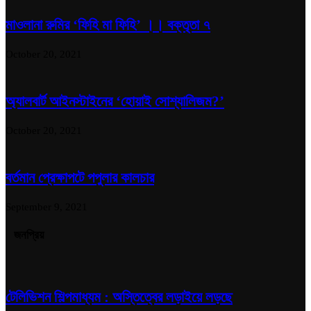
মাওলানা রুমির ‘ফিহি মা ফিহি’ ।। বক্তৃতা ৭
October 20, 2021
অ্যালবার্ট আইনস্টাইনের ‘হোয়াই সোশ্যালিজম?’
October 20, 2021
বর্তমান প্রেক্ষাপটে পপুলার কালচার
September 9, 2021
জনপ্রিয়
টেলিভিশন শিল্পমাধ্যম : অস্তিত্বের লড়াইয়ে লড়ছে