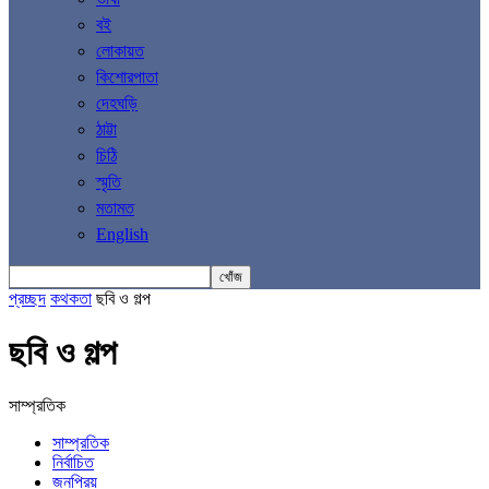
বই
লোকায়ত
কিশোরপাতা
দেহঘড়ি
ঠাট্টা
চিঠি
স্মৃতি
মতামত
English
প্রচ্ছদ
কথকতা
ছবি ও গল্প
ছবি ও গল্প
সাম্প্রতিক
সাম্প্রতিক
নির্বাচিত
জনপ্রিয়