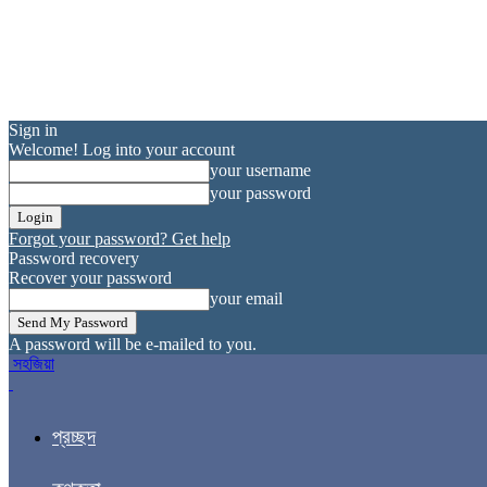
Sign in
Welcome! Log into your account
your username
your password
Forgot your password? Get help
Password recovery
Recover your password
your email
A password will be e-mailed to you.
সহজিয়া
প্রচ্ছদ