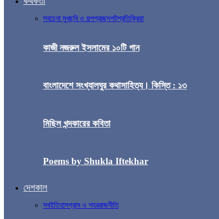
কথকতা
সব
চেনা মুখ
ছবি ও গল্প
প্রচ্ছদপট
প্রতিক্রিয়া
কাজী নজরুল ইসলামের ১০টি গান
বাংলাদেশে সংখ্যালঘুর কথাসাহিত্য। কিস্তি : ১৩
মিছিল খন্দকারের কবিতা
Poems by Shukla Iftekhar
দেশকাল
সব
ইতিহাস
গ্রাম ও শহর
রাজনীতি