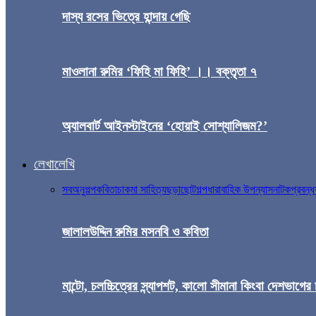
দাস্য রসের ভিত্রে হান্দায় গেছি
মাওলানা রুমির ‘ফিহি মা ফিহি’ ।। বক্তৃতা ৭
অ্যালবার্ট আইনস্টাইনের ‘হোয়াই সোশ্যালিজম?’
লেখালেখি
সব
অনুগল্প
কবিতা
চাকমা সাহিত্য
ছড়া
ছোটগল্প
ধারাবাহিক উপন্যাস
নাটক
প্রবন্ধ
জালালউদ্দিন রুমির মসনবি ও কবিতা
মান্টো, চলচ্চিত্রের স্ন্যাপশট, কালো সীমানা কিংবা দেশভাগের