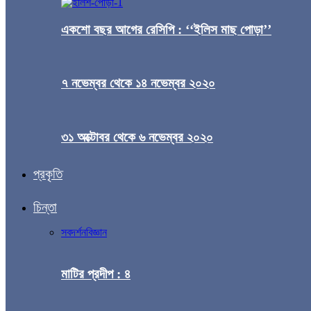
একশো বছর আগের রেসিপি : ‘‘ইলিস মাছ পোড়া’’
৭ নভেম্বর থেকে ১৪ নভেম্বর ২০২০
৩১ অক্টোবর থেকে ৬ নভেম্বর ২০২০
প্রকৃতি
চিন্তা
সব
দর্শন
বিজ্ঞান
মাটির প্রদীপ : ৪