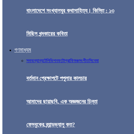
বাংলাদেশে সংখ্যালঘুর কথাসাহিত্য। কিস্তি : ১৩
মিছিল খন্দকারের কবিতা
গণমাধ্যম
সব
অন্যান্য
টেলিভিশন
ফটোগ্রাফি
মঞ্চ
সংগীত
সিনেমা
বর্তমান প্রেক্ষাপটে পপুলার কালচার
আমাদের ছায়াছবি, এক অজ্ঞজনের চিন্তা
ফেসবুকের ব্র্যান্ডভ্যালু কত?