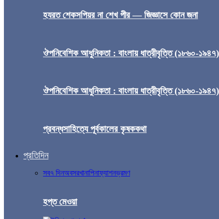
হযরত শেকসপিয়র না শেখ পীর — জিজ্ঞাসে কোন জনা
ঔপনিবেশিক আধুনিকতা : বাংলায় ধাত্রীবৃত্তি (১৮৬০-১৯৪৭
ঔপনিবেশিক আধুনিকতা : বাংলায় ধাত্রীবৃত্তি (১৮৬০-১৯৪৭
প্রবন্ধসাহিত্যে পূর্বকালের কৃষককথা
প্রতিদিন
সব
৭ দিন
অবসর
খানাপিনা
ফ্যাশন
ভ্রমণ
হপ্ত মেওয়া