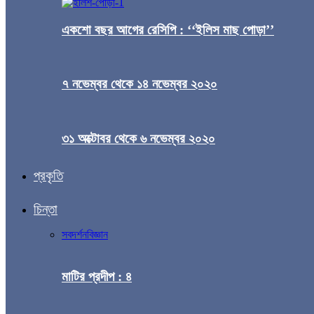
একশো বছর আগের রেসিপি : ‘‘ইলিস মাছ পোড়া’’
৭ নভেম্বর থেকে ১৪ নভেম্বর ২০২০
৩১ অক্টোবর থেকে ৬ নভেম্বর ২০২০
প্রকৃতি
চিন্তা
সব
দর্শন
বিজ্ঞান
মাটির প্রদীপ : ৪