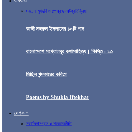
কথকতা
সব
চেনা মুখ
ছবি ও গল্প
প্রচ্ছদপট
প্রতিক্রিয়া
কাজী নজরুল ইসলামের ১০টি গান
বাংলাদেশে সংখ্যালঘুর কথাসাহিত্য। কিস্তি : ১৩
মিছিল খন্দকারের কবিতা
Poems by Shukla Iftekhar
দেশকাল
সব
ইতিহাস
গ্রাম ও শহর
রাজনীতি