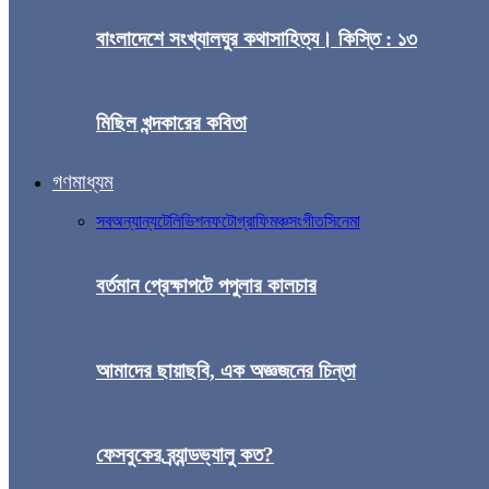
বাংলাদেশে সংখ্যালঘুর কথাসাহিত্য। কিস্তি : ১৩
মিছিল খন্দকারের কবিতা
গণমাধ্যম
সব
অন্যান্য
টেলিভিশন
ফটোগ্রাফি
মঞ্চ
সংগীত
সিনেমা
বর্তমান প্রেক্ষাপটে পপুলার কালচার
আমাদের ছায়াছবি, এক অজ্ঞজনের চিন্তা
ফেসবুকের ব্র্যান্ডভ্যালু কত?