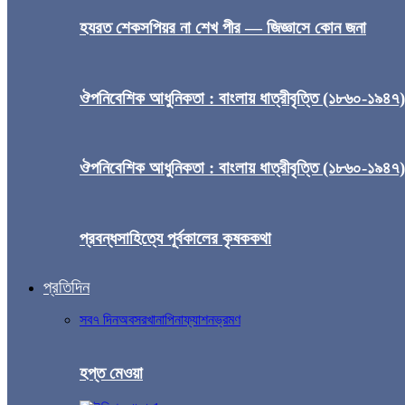
হযরত শেকসপিয়র না শেখ পীর — জিজ্ঞাসে কোন জনা
ঔপনিবেশিক আধুনিকতা : বাংলায় ধাত্রীবৃত্তি (১৮৬০-১৯৪৭
ঔপনিবেশিক আধুনিকতা : বাংলায় ধাত্রীবৃত্তি (১৮৬০-১৯৪৭
প্রবন্ধসাহিত্যে পূর্বকালের কৃষককথা
প্রতিদিন
সব
৭ দিন
অবসর
খানাপিনা
ফ্যাশন
ভ্রমণ
হপ্ত মেওয়া