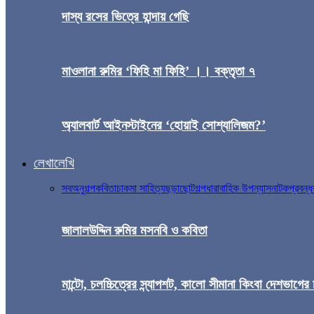
দাস্য রসের ভিত্রে হান্দায় গেছি
মাওলানা রুমির ‘ফিহি মা ফিহি’ ।। বক্তৃতা ৭
অ্যালবার্ট আইনস্টাইনের ‘হোয়াই সোশ্যালিজম?’
লেখালেখি
সব
অনুগল্প
কবিতা
চাকমা সাহিত্য
ছড়া
ছোটগল্প
ধারাবাহিক উপন্যাস
নাটক
প্রবন্ধ
জালালউদ্দিন রুমির মসনবি ও কবিতা
মান্টো, চলচ্চিত্রের স্ন্যাপশট, কালো সীমানা কিংবা দেশভাগের