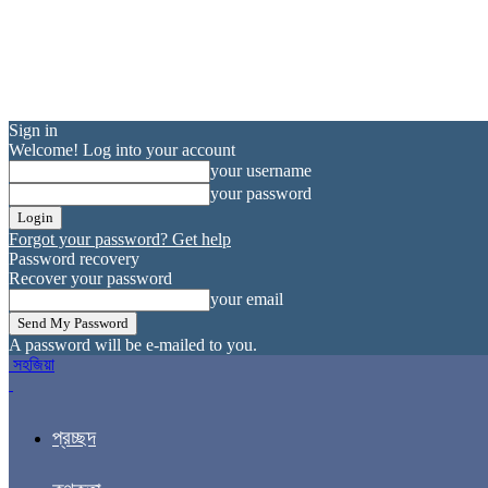
Sign in
Welcome! Log into your account
your username
your password
Forgot your password? Get help
Password recovery
Recover your password
your email
A password will be e-mailed to you.
সহজিয়া
প্রচ্ছদ