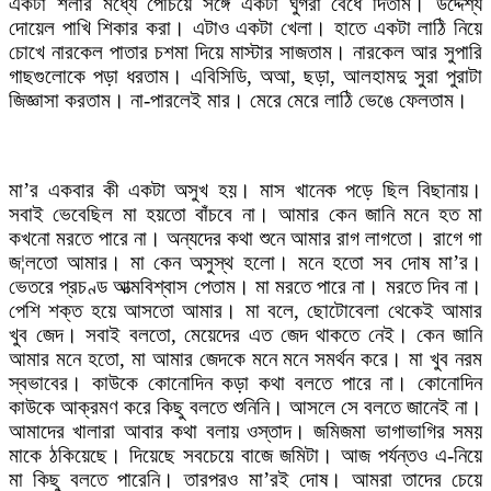
একটা শলার মধ্যে পেঁচিয়ে সঙ্গে একটা ঘুগরা বেঁধে দিতাম। উদ্দেশ্য
দোয়েল পাখি শিকার করা। এটাও একটা খেলা। হাতে একটা লাঠি নিয়ে
চোখে নারকেল পাতার চশমা দিয়ে মাস্টার সাজতাম। নারকেল আর সুপারি
গাছগুলোকে পড়া ধরতাম। এবিসিডি, অআ, ছড়া, আলহামদু সুরা পুরাটা
জিজ্ঞাসা করতাম। না-পারলেই মার। মেরে মেরে লাঠি ভেঙে ফেলতাম।
মা’র একবার কী একটা অসুখ হয়। মাস খানেক পড়ে ছিল বিছানায়।
সবাই ভেবেছিল মা হয়তো বাঁচবে না। আমার কেন জানি মনে হত মা
কখনো মরতে পারে না। অন্যদের কথা শুনে আমার রাগ লাগতো। রাগে গা
জ¦লতো আমার। মা কেন অসুস্থ হলো। মনে হতো সব দোষ মা’র।
ভেতরে প্রচণ্ড আত্মবিশ্বাস পেতাম। মা মরতে পারে না। মরতে দিব না।
পেশি শক্ত হয়ে আসতো আমার। মা বলে, ছোটোবেলা থেকেই আমার
খুব জেদ। সবাই বলতো, মেয়েদের এত জেদ থাকতে নেই। কেন জানি
আমার মনে হতো, মা আমার জেদকে মনে মনে সমর্থন করে। মা খুব নরম
স্বভাবের। কাউকে কোনোদিন কড়া কথা বলতে পারে না। কোনোদিন
কাউকে আক্রমণ করে কিছু বলতে শুনিনি। আসলে সে বলতে জানেই না।
আমাদের খালারা আবার কথা বলায় ওস্তাদ। জমিজমা ভাগাভাগির সময়
মাকে ঠকিয়েছে। দিয়েছে সবচেয়ে বাজে জমিটা। আজ পর্যন্তও এ-নিয়ে
মা কিছু বলতে পারেনি। তারপরও মা’রই দোষ। আমরা তাদের চেয়ে