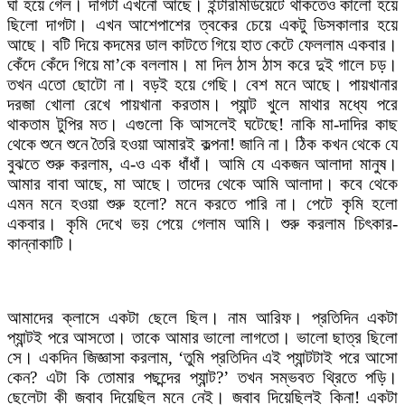
ঘা হয়ে গেল। দাগটা এখনো আছে। ইন্টারমিডিয়েটে থাকতেও কালো হয়ে
ছিলো দাগটা। এখন আশেপাশের ত্বকের চেয়ে একটু ডিসকালার হয়ে
আছে। বটি দিয়ে কদমের ডাল কাটতে গিয়ে হাত কেটে ফেললাম একবার।
কেঁদে কেঁদে গিয়ে মা’কে বললাম। মা দিল ঠাস ঠাস করে দুই গালে চড়।
তখন এতো ছোটো না। বড়ই হয়ে গেছি। বেশ মনে আছে। পায়খানার
দরজা খোলা রেখে পায়খানা করতাম। প্যান্ট খুলে মাথার মধ্যে পরে
থাকতাম টুপির মত। এগুলো কি আসলেই ঘটেছে! নাকি মা-দাদির কাছ
থেকে শুনে শুনে তৈরি হওয়া আমারই কল্পনা! জানি না। ঠিক কখন থেকে যে
বুঝতে শুরু করলাম, এ-ও এক ধাঁধাঁ। আমি যে একজন আলাদা মানুষ।
আমার বাবা আছে, মা আছে। তাদের থেকে আমি আলাদা। কবে থেকে
এমন মনে হওয়া শুরু হলো? মনে করতে পারি না। পেটে কৃমি হলো
একবার। কৃমি দেখে ভয় পেয়ে গেলাম আমি। শুরু করলাম চিৎকার-
কান্নাকাটি।
আমাদের ক্লাসে একটা ছেলে ছিল। নাম আরিফ। প্রতিদিন একটা
প্যান্টই পরে আসতো। তাকে আমার ভালো লাগতো। ভালো ছাত্র ছিলো
সে। একদিন জিজ্ঞাসা করলাম, ‘তুমি প্রতিদিন এই প্যান্টটাই পরে আসো
কেন? এটা কি তোমার পছন্দের প্যান্ট?’ তখন সম্ভবত থ্রিতে পড়ি।
ছেলেটা কী জবাব দিয়েছিল মনে নেই। জবাব দিয়েছিলই কিনা! একটা