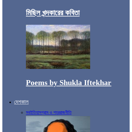
মিছিল খন্দকারের কবিতা
Poems by Shukla Iftekhar
দেশকাল
সব
ইতিহাস
গ্রাম ও শহর
রাজনীতি