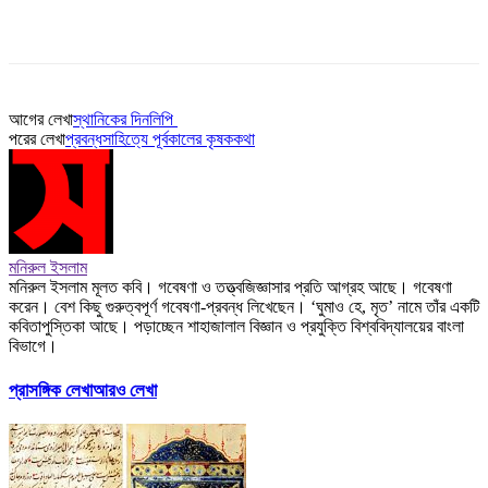
আগের লেখা
স্থানিকের দিনলিপি
পরের লেখা
প্রবন্ধসাহিত্যে পূর্বকালের কৃষককথা
মনিরুল ইসলাম
মনিরুল ইসলাম মূলত কবি। গবেষণা ও তত্ত্বজিজ্ঞাসার প্রতি আগ্রহ আছে। গবেষণা
করেন। বেশ কিছু গুরুত্বপূর্ণ গবেষণা-প্রবন্ধ লিখেছেন। ‘ঘুমাও হে, মৃত’ নামে তাঁর একটি
কবিতাপুস্তিকা আছে। পড়াচ্ছেন শাহাজালাল বিজ্ঞান ও প্রযুক্তি বিশ্ববিদ্যালয়ের বাংলা
বিভাগে।
প্রাসঙ্গিক লেখা
আরও লেখা