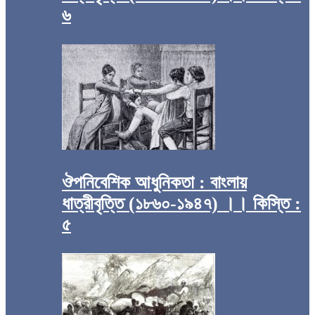
৬
ঔপনিবেশিক আধুনিকতা : বাংলায়
ধাত্রীবৃত্তি (১৮৬০-১৯৪৭) ।। কিস্তি :
৫