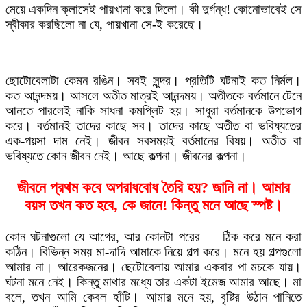
মেয়ে একদিন ক্লাসেই পায়খানা করে দিলো। কী দুর্গন্ধ! কোনোভাবেই সে
স্বীকার করছিলো না যে, পায়খানা সে-ই করেছে।
ছোটোবেলাটা কেমন রঙিন। সবই সুন্দর। প্রতিটি ঘটনাই কত নির্মল।
কত আনন্দময়। আসলে অতীত মাত্রই আনন্দময়। অতীতকে বর্তমানে টেনে
আনতে পারলেই নাকি সাধনা কমপ্লিট হয়। সাধুরা বর্তমানকে উপভোগ
করে। বর্তমানই তাদের কাছে সব। তাদের কাছে অতীত বা ভবিষ্যতের
এক-পয়সা দাম নেই। জীবন সবসময়ই বর্তমানের বিষয়। অতীত বা
ভবিষ্যতে কোন জীবন নেই। আছে কল্পনা। জীবনের কল্পনা।
জীবনে প্রথম কবে অপরাধবোধ তৈরি হয়? জানি না। আমার
বয়স তখন কত হবে, কে জানে! কিন্তু মনে আছে স্পষ্ট।
কোন ঘটনাগুলো যে আগের, আর কোনটা পরের — ঠিক করে মনে করা
কঠিন। বিভিন্ন সময় মা-দাদি আমাকে নিয়ে গল্প করে। মনে হয় গল্পগুলো
আমার না। আরেকজনের। ছেটোবেলায় আমার একবার পা মচকে যায়।
ঘটনা মনে নেই। কিন্তু মাথার মধ্যে তার একটা ইমেজ আমার আছে। মা
বলে, তখন আমি কেবল হাঁটি। আমার মনে হয়, বৃষ্টির উঠান পানিতে