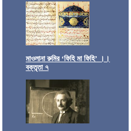
মাওলানা রুমির ‘ফিহি মা ফিহি’ ।।
বক্তৃতা ৭