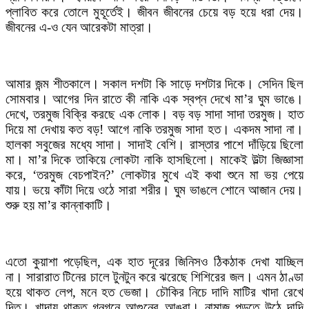
প্লাবিত করে তোলে মুহূর্তেই। জীবন জীবনের চেয়ে বড় হয়ে ধরা দেয়।
জীবনের এ-ও যেন আরেকটা মাত্রা।
আমার জন্ম শীতকালে। সকাল দশটা কি সাড়ে দশটার দিকে। সেদিন ছিল
সোমবার। আগের দিন রাতে কী নাকি এক স্বপ্ন দেখে মা’র ঘুম ভাঙে।
দেখে, তরমুজ বিক্রি করছে এক লোক। বড় বড় সাদা সাদা তরমুজ। হাত
দিয়ে মা দেখায় কত বড়! আগে নাকি তরমুজ সাদা হত। একদম সাদা না।
হালকা সবুজের মধ্যে সাদা। সাদাই বেশি। রাস্তার পাশে দাঁড়িয়ে ছিলো
মা। মা’র দিকে তাকিয়ে লোকটা নাকি হাসছিলো। মাকেই উল্টা জিজ্ঞাসা
করে, ‘তরমুজ বেচপাইন?’ লোকটার মুখে এই কথা শুনে মা ভয় পেয়ে
যায়। ভয়ে কাঁটা দিয়ে ওঠে সারা শরীর। ঘুম ভাঙলে শোনে আজান দেয়।
শুরু হয় মা’র কান্নাকাটি।
এতো কুয়াশা পড়েছিল, এক হাত দূরের জিনিসও ঠিকঠাক দেখা যাচ্ছিল
না। সারারাত টিনের চালে টুনটুন করে ঝরেছে শিশিরের জল। এমন ঠাণ্ডা
হয়ে থাকত লেপ, মনে হত ভেজা। চৌকির নিচে দাদি মাটির খাদা রেখে
দিত। খাদায় থাকত গনগনে আগুনের আঙরা। নামাজ পড়তে উঠে দাদি