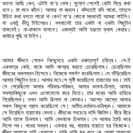
ভালো আছি কেন, এটাই মা’র দোষ। সুযোগ পেলেই খোটা দিয়ে কথা
বলে। মা শুনে কাঁদে। আমার গা জ্বলে। কাঁদতেই যদি পারো, তাহলে
উচিত কথা বলতে পারো না কেন? মা’র কোনো স্বভাবই আমরা পাইনি।
মা একটু ভীতু টাইপেরও। সবখানেই তার একটা না একটা পিছুটান
থাকবেই। না-থাকলে বানাবে। এজন্যই আমি হয়তো ড্যাম কেয়ার।
কাউরে পুছি না টাইপ।
আমার জীবনে শোভন নিঃসন্দেহে একটা গুরুত্বপূর্ণ চরিত্র। সে-ই
একমাত্র কেউ, যাকে আমি আশ্রয় করতে চেয়েছিলাম। চেয়েছিলাম
জীবনের অবলম্বন হিসেবে। নিজেকে সমর্পণ করেছিলাম। সে দাঁড়িয়েছিল
আমার পিছুটান হয়ে। আমার মনে সে সৃষ্টি করেছিলো হারানোর ভয়। তাই
সে পেরেছিলো আমার পরিবার-পরিজন, আমার ভাবনা-চিন্তা, আমার
সমস্তকিছুকে এমন এলোমেলো করে দিতে। তার মধ্যে আমি হারিয়ে
গিয়েছিলাম। তখন আমি ছিলাম না কোথাও। আস্তে আস্তে আমার
সকল কিছুকে গ্রাস করেছিলো সে। অতীত-বর্তমান-ভবিষ্যৎ। আমাকে
সে দিয়েছিল হারানোর বেদনা। জীবনের সবচেয়ে দামি জিনিস। ধীরে ধীরে
আমি তাকে চিনলাম। আমি বেদনাকে চিনলাম। সে আমার তৈরি করে
দিলো পথ। পথের সম্বল। একবার নয়, বারবার হারাতে হয় নিজেকে।
জীবন আমাকে তাই শেখালো। হাসি হাসি মুখ করে সে সোজা তাকালো