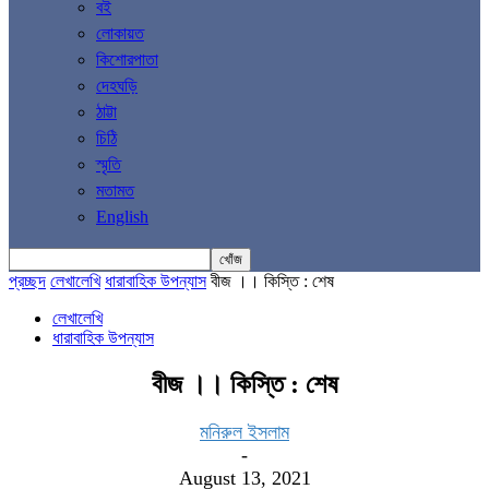
বই
লোকায়ত
কিশোরপাতা
দেহঘড়ি
ঠাট্টা
চিঠি
স্মৃতি
মতামত
English
প্রচ্ছদ
লেখালেখি
ধারাবাহিক উপন্যাস
বীজ ।। কিস্তি : শেষ
লেখালেখি
ধারাবাহিক উপন্যাস
বীজ ।। কিস্তি : শেষ
মনিরুল ইসলাম
-
August 13, 2021