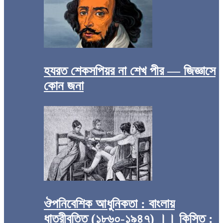
হযরত শেকসপিয়র না শেখ পীর — জিজ্ঞাসে
কোন জনা
ঔপনিবেশিক আধুনিকতা : বাংলায়
ধাত্রীবৃত্তি (১৮৬০-১৯৪৭) ।। কিস্তি :