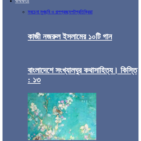
কথকতা
সব
চেনা মুখ
ছবি ও গল্প
প্রচ্ছদপট
প্রতিক্রিয়া
কাজী নজরুল ইসলামের ১০টি গান
বাংলাদেশে সংখ্যালঘুর কথাসাহিত্য। কিস্তি
: ১৩