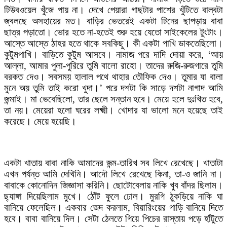
টিউবওয়েল খুঁজে পায় না। দেখে পেয়ারা গাছটার পাশের খুঁটিতে বাল্বটা
জ্বলছে অসহায়ের মত। বাড়ির ভেতরেই একটা টিনের ছাপড়ায় বাবা
ছাত্র পড়াতো। ভোর হতে না-হতেই শুরু হয়ে যেতো সাইকেলের টুংটাং।
আস্তে আস্তে ঠাহর হতে থাকে সবকিছু। কী একটা পাখি ডাকতেছিলো।
কুটুমপাখি। বাড়িতে কুটুম আসবে। নামাজ পরে দাদি দোয়া করে, ‘আয়
আল্লা, আমার পুলা-পুরিরে তুমি বালো রাহো। তাদের রুজি-রুজগারে তুমি
বরকত দেও। সবসময় হালাল পথে থাহার তৌফিক দেও। তুমার যা বালা
মুনে অয় তুমি তাই করো খুদা।’ পরে দশটা কি সাড়ে দশটা নাগাদ আমি
জন্মাই। মা ভেবেছিলো, তার ছেলে সন্তান হবে। মেয়ে হলে দুঃখিত হবে,
তা নয়। মেয়েরা হলো ঘরের লক্ষ্মী। খোদার যা ভালো মনে হয়েছে তাই
করেছে। মেয়ে হয়েছি।
একটা খাতায় বাবা নাকি আমাদের জন্ম-তারিখ সব লিখে রেখেছে। খাতাটা
এখন পর্যন্ত আমি দেখিনি। আদৌ লিখে রেখেছে কিনা, তা-ও জানি না।
বাবাকে কোনোদিন জিজ্ঞাসা করিনি। ছোটোবেলায় নাকি খুব বাঁদর ছিলাম।
ছ্যাঙ্গা দিয়েছিলাম মুখে। ঠোঁট ফুলে ঢোল। মুরগি ঠুকড়িয়ে নাকি ঘা
বানিয়ে ফেলেছিল। একবার জেদ করলাম, বিয়ারিংয়ের গাড়ি বানিয়ে দিতে
হবে। বাবা বানিয়ে দিল। সেটা ঠেলতে গিয়ে পিচের রাস্তায় পড়ে হাঁটুতে