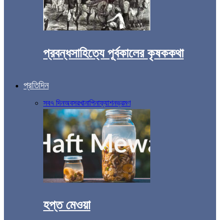
প্রবন্ধসাহিত্যে পূর্বকালের কৃষককথা
প্রতিদিন
সব
৭ দিন
অবসর
খানাপিনা
ফ্যাশন
ভ্রমণ
হপ্ত মেওয়া