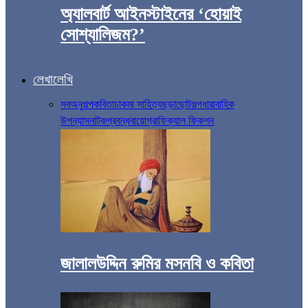
অ্যালবার্ট আইনস্টাইনের ‘হোয়াই
সোশ্যালিজম?’
লেখালেখি
সব
অনুগল্প
কবিতা
চাকমা সাহিত্য
ছড়া
ছোটগল্প
ধারাবাহিক
উপন্যাস
নাটক
প্রবন্ধ
বায়োগ্রাফিক্যাল ফিকশন
জালালউদ্দিন রুমির মসনবি ও কবিতা