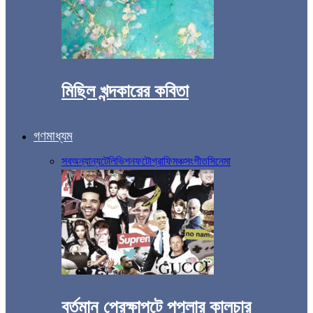
মিছিল খন্দকারের কবিতা
গণমাধ্যম
সব
অন্যান্য
টেলিভিশন
ফটোগ্রাফি
মঞ্চ
সংগীত
সিনেমা
বর্তমান প্রেক্ষাপটে পপুলার কালচার