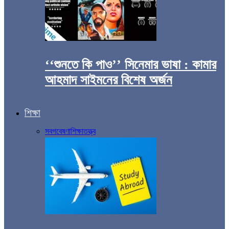
‘‘শুনতে কি পাও’’ সিনেমার ভাষা : কামার
আহমাদ সাইমনের বিশেষ অর্জন
শিক্ষা
সব
গবেষণা
শিক্ষাতত্ত্ব