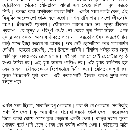
ছোটোবেলা থেকেই যৌনতাকে আমরা ভয় পেতে শিখি। ঘৃণা করতে
শিখি। অবজ্ঞা আর অস্বীকার করতে শিখি। একটা সময় বলছি কেন, এই
কিছুদিন আগেও তো তা-ই মনে হতো। এখন হাসি পায়। এতো জীবনেরই
অংশ। জীবনেরই প্রকাশ। যৌনতাকে আমার মনে হয় সুস্থ জীবনের
প্রকাশ। যে সুস্থ ও পরিপূর্ণ সে-ই তো কেবল জন্ম দিতে সক্ষম। একে
কেন্দ্র করে কোনো অপরাধ থাকতে পারে না। হয়তো এইসব কারণেই নানা
বাড়ি যেতে ইচ্ছা করতো না আমার। পরে সেই ছেলেটাকে আর কোনোদিন
দেখিনি। হয়তো দেখেছি, দেখে চিনতে পারিনি। দীর্ঘদিন পর্যন্ত তার জন্য
আমি ঘৃণা সঞ্চয় করে রেখেছিলাম। এই ঘৃণা আসলে সেই ছেলেটার প্রতি
হওয়া উচিত নয়। এই ঘৃণা আমার প্রতিও নয়। এই ঘৃণার ভাগীদার হল
সেই মানস। যৌনতাকে যে বিশেষভাবে নির্মাণ করে। যৌনতাকে ঘৃণা করা
মূলত নিজেকেই ঘৃণা করা। এই কথাগুলোই ইমরান আরও সুন্দর করে
বলতে পারে।
একটা সময় ছিলো, সারাদিন শুধু খেলতাম। কত কী যে খেলতাম! সবকিছুই
তখন ছিল খেলা। ঘুম আর খাওয়া বাদে যা করতাম তা-ই খেলা। কয়েকজন
মিলে অযথা রোদে রোদে ঘুরে বেড়ানো একটা খেলা। বাড়ির দহলে ঘুগরা
পোকার গর্তে পানি ঢেলে পোকা বের করাটা একটা খেলা। কাঁঠালের আঠা