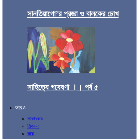
সানতিয়াগো’র প্রজ্ঞা ও বালকের চোখ
সাহিত্যে গবেষণা ।। পর্ব ৫
আরও
সাক্ষাৎকার
শিল্পকলা
ভাষা