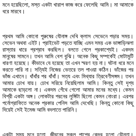
মনে হয়েছিলো, মস্ত একটা খারাপ কাজ করে ফেলেছি আমি। মা আমাকে
ধরে মারবে।
প্রথম আমি কোনো পুরুষের যৌনাঙ্গ দেখি ক্লাস সেভেনে পড়ার সময়।
সেভেন অথবা এইট। প্রাইভেট পড়তে যাচ্ছি এমন সময় এক ভাঙ্গাড়িঅলা
রাস্তার ধারে প্রশ্রাব করছিল। বলতে গেলে প্রকাশ্যেই। একদম
মানুষের সামনে। তখন আমি বেশ বুঝি। অনেক কিছু সম্পর্কেই মোটামুটি
ধারণা হয়েছে। কীভাবে যে হয়েছে তা এখন স্মরণ হয় না। ঘটনা ধরে মনে
করতে পারি না। সত্যিই নিজের ভেতরে তল পাওয়া কঠিন। ভাঁজের পর
ভাঁজ এখানে। ধাঁধাঁর পর ধাঁধাঁ। সত্য এবং মিথ্যার ত্রিবেণীসঙ্গম। তখন
আমার চোখ যায়। চোখ সরিয়ে নিয়েছিলাম আমি। কিন্তু সেই দৃশ্য
আমাকে ছাড়লো না। একদম গেঁথে গেলো আমার মনের মধ্যে। কেমন
বিশ্রী একটা অঙ্গ। লোকটার পরনের লুঙ্গিটা ছিলো কেমন নোংরা। এরপর
পর্নোগ্রাফিতে অনেক প্রকার পেনিস আমি দেখেছি। কিন্তু কোনো কিছু
দিয়েই সেই ইমেজ আমি বদলাতে পারিনি।
একটা সময় মনে হতো, জীবনের সকল পাপের কেন্দ্র হলো যৌনতা।