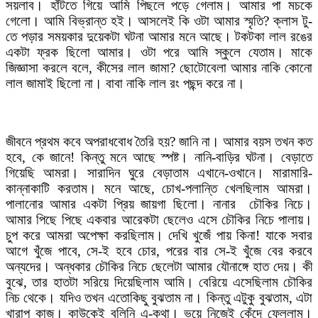
সয়লাব। হাঁটতে গিয়ে আমি পিছলে পড়ে গেলাম। আমার পা মচকে
গেলো। আমি বিভ্রান্ত হই। আসলেই কি ওটা আমার স্মৃতি? ক্লাস টু-
তে পড়ার সময়কার দুয়েকটা ঘটনা আমার মনে আছে। টকটকা লাল রঙের
একটা ফ্রক ছিলো আমার। ওটা পরে আমি স্কুলে যেতাম। মাকে
জিজ্ঞাসা করলে বলে, কীসের লাল জামা? ছোটোবেলা আমার নাকি কোনো
লাল জামাই ছিলো না। বাবা নাকি লাল রং পছন্দ করে না।
জীবনে প্রথম কবে অপরাধবোধ তৈরি হয়? জানি না। আমার বয়স তখন কত
হবে, কে জানে! কিন্তু মনে আছে স্পষ্ট। নানি-বাড়ির ঘটনা। বেড়াতে
গিয়েছি আমরা। সারাদিন ঘুরে বেড়াতাম এখানে-ওখানে। মারামারি-
কান্নাকাটি করতাম। মনে আছে, চোখ-পলান্তি খেলছিলাম আমরা।
পালানোর আমার একটা প্রিয় জায়গা ছিলো। নানার চৌকির নিচে।
আমার পিছে পিছে একবার আরেকটা ছেলেও এসে চৌকির নিচে পালায়।
চুপ করে আমরা অপেক্ষা করছিলাম। দেখি খুজেঁ পায় কিনা! যাকে সবার
আগে খুঁজে পাবে, সে-ই হবে চোর, পরের বার সে-ই খুঁজে বের করবে
অন্যদের। অন্ধকার চৌকির নিচে ছেলেটা আমার যৌনাঙ্গে হাত দেয়। কী
বুঝে, তার হাতটা সরিয়ে দিয়েছিলাম আমি। বেরিয়ে এসেছিলাম চৌকির
নিচ থেকে। যদিও তখন এতোকিছু বুঝতাম না। কিন্তু এটুকু বুঝতাম, এটা
খারাপ কাজ। কাউকেই বলিনি এ-কথা। ভয়ে নিজেই কেঁদে ফেললাম।