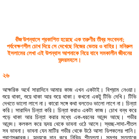
বীজ
উপন্যাসে প্রকাশিত হয়েছে এক তরুণীর তীব্র সংবেদনা;
পর্যবেক্ষণশীল চোখ দিয়ে সে দেখেছে নিজের ভেতর ও বাহির।
মনিরুল
ইসলামে
র লেখা এই উপন্যাস আপনাকে নিয়ে যাবে সমকালীন জীবনের
অন্দরমহলে।
২৬
আক্ষরিক অর্থে সারাদিনে আমার কাজ এখন একটাই। বিশ্রাম নেওয়া।
শুয়ে থাকা, শুয়ে থাকা আর শুয়ে থাকা। কখনো একটু টিভি দেখি। টিভি
দেখতে ভালো লাগে না। কারো সঙ্গে কথা বলতেও ভালো লাগে না। চিন্তা
করি। সারাদিন চিন্তা করি। চিন্তা করাও একটা কাজ। চোখ বন্ধ করে
পড়ে থাকা আর চিন্তা করার মধ্যে এক-ধরনের আনন্দ আছে। গভীর
আনন্দ। কলকল করে হৃদয় থেকে ভাবনা ওঠে আসে। স্বচ্ছ-সাদা-শীতল
সব ভাবনা। ভাবনা যেন মাটির গভীর থেকে উঠে আসা ডিপকলের পানি।
প্রাণসঞ্চারক। হৃদয়কে দান করে নিবিড় শীতলতা। সমগ্র সত্তাকে