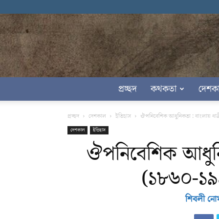
প্রচ্ছদ
কথকতা
দেশক
প্রচ্ছদ
দেশকাল
ইতিহাস
ঔপনিবেশিক আধুনিকতা : বাংলায় ধাত্রীব
দেশকাল
ইতিহাস
ঔপনিবেশিক আধুনিকত
(১৮৬০-১৯৪৭
শিবলী নো