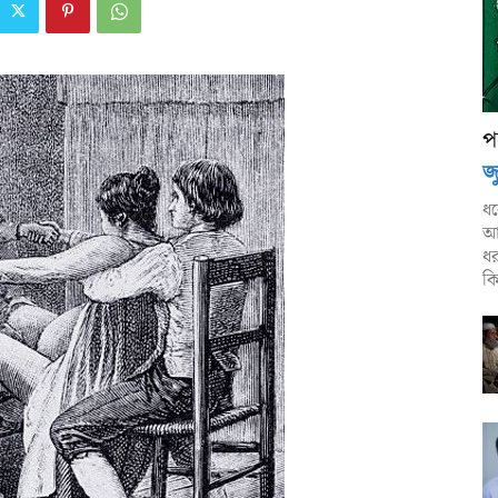
প
জ
ধর
আন
ধর
কিন