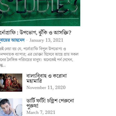
র্নোগ্রাফি : উপভোগ, ঝুঁকি ও আসক্তি?
ুবায়ের আহমেদ
-
January 13, 2021
েই নেয়া হয় যে, পর্নোগ্রাফি বিপুল উপভোগ্য ও
ন্দদায়ক ব্যাপার; এর ভোক্তা হিসেবে আছে প্রায় সকল
নের লৈঙ্গিক পরিচয়ের মানুষ। অনেকেই পর্ন দেখেন,
্তু...
বাল্যবিবাহ ও করোনা
মহামারি
November 11, 2020
ডার্টি ফর্টি! চল্লিশ পেরুনো
পুরুষ!
March 7, 2021