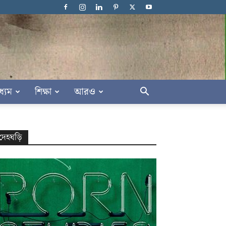
ধ্যম
শিক্ষা
আরও
দেহঘড়ি