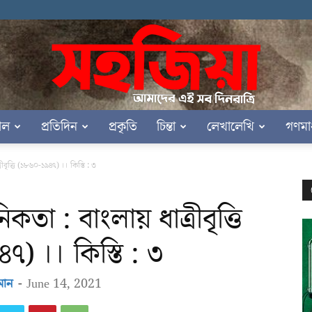
াল
প্রতিদিন
প্রকৃতি
চিন্তা
লেখালেখি
গণমা
সহজিয়া
ৃত্তি (১৮৬০-১৯৪৭) ।। কিস্তি : ৩
া : বাংলায় ধাত্রীবৃত্তি
) ।। কিস্তি : ৩
মান
-
June 14, 2021