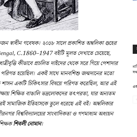
ন স্বাধীন গবেষক। ২০১৮ সালে প্রকাশিত অম্বলিকা গুহের
 Bengal, C.1860–1947 বইটি মূলত দেখাতে চেয়েছে,
রীবৃত্তি কীভাবে প্রচলিত দাইদের থেকে সরে গিয়ে পেশাদার
নাস
ায় পরিণত হয়েছিল। একই সাথে মানবশিশু জন্মদানের মতো
সন্
িক শাসন একটি চিকিৎসার বিষয়ে পরিণত করেছিল, আর এই
এত
ষায় শিক্ষিত বাঙালি ভদ্রলোকদের তৎপরতা, যার অন্যতম
ারই সামাজিক ইতিহাসকে তুলে ধরেছে এই বই। অম্বলিকার
ীরনগর বিশ্ববিদ্যালয়ের সাংবাদিকতা ও গণমাধ্যম অধ্যয়ন
শিক্ষক
শিবলী নোমান
।