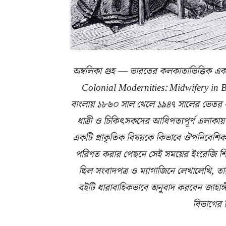
অম্বলিকা গুহ — ভারতের কলকাতাভিত্তিক একজ
Colonial Modernities: Midwifery in
বাংলায় ১৮৬০ সাল থেলে ১৯৪৭ সালের ভেতর ধাত্
ধাত্রী ও চিকিৎসকদের আধিপত্যপূর্ণ এলাক
একটি প্রাকৃতিক বিষয়কে কিভাবে ঔপনিবেশ
পরিণত করার পেছনে সেই সময়ের ইংরেজি শিক্
ছিল সংবাদপত্র ও ম্যাগাজিনে লেখালেখি, ত
বইটি ধারাবাহিকভাবে অনুবাদ করবেন জাহাঙ্গ
বিভাগের 