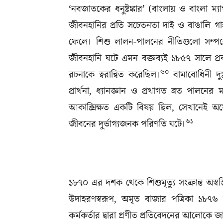
‘নবজাতকের ধনুষ্টঙ্কার’ (বাংলায় ও বাংলা 
জীবনহানির প্রতি সচেতনতা দাই ও বাঙালি গার্হস
ফেলে। শিশু লালন-পালনের নীতিগুলো সম্পর
জীবনহানি ঘটে এমন বক্তব্যই ১৮৫৭ সালে প্রকা
৬০
রচনাকে ত্বরান্বিত করেছিল।
বামাবোধিনী দুঃ
প্রার্থনা, ধ্যানজ্ঞান ও প্রথাগত ব্রত পালনের 
আকাক্সিক্ষত একটি বিষয় ছিল, সেখানেই অযৌক্
৬১
জীবনের দুর্ভাগ্যজনক পরিণতি ঘটে।
১৮৭০ এর দশক থেকে শিশুমৃত্যু সংক্রান্ত অস্ব
উদাহরণস্বরূপ, অমৃত বাজার পত্রিকা ১৮৭
কর্মকর্তার দ্বারা প্রণীত প্রতিবেদনের আলোকে জ