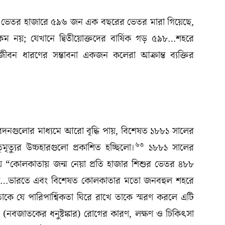
ুদের ভেতর হাজারে ৫৯৬ জন এক বছরের ভেতর মারা গিয়েছে,
 কম নয়; যেখানে দ্বিতীয়োক্তদের বার্ষিক গড় ৫৯৮…শহরে
ীবন ধারণের সম্ভাবনা একজন কলেরা আক্রান্ত ব্যক্তির
রতিবেদনগুলোর মাধ্যমে আরো বৃদ্ধি পায়, বিশেষত ১৮৮১ সালের
৬৩
ৃত্যুর উচ্চহারগুলো প্রকাশিত হচ্ছিলো।
১৮৮১ সালের
 “কোলকাতায় জন্ম নেয়া প্রতি হাজার শিশুর ভেতর ৪৮৮
যায়…ভারতে এবং বিশেষত কোলকাতার মতো জনবহুল শহরে
ে যে পারিপার্শ্বিকতা ঘিরে রাখে তাকে স্মরণ করলে এটি
(নবজাতকের ধনুষ্টঙ্কার) রোগের কারণ, লক্ষণ ও চিকিৎসা