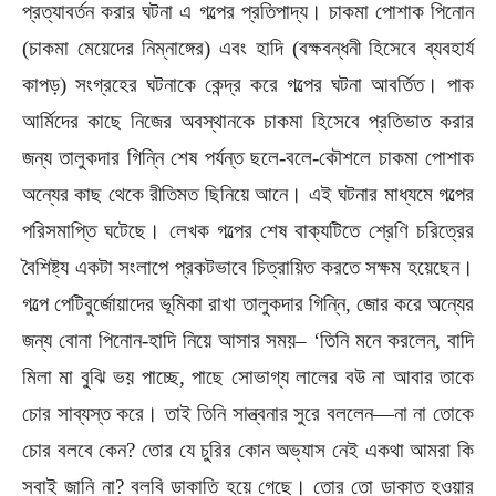
প্রত্যাবর্তন করার ঘটনা এ গল্পের প্রতিপাদ্য। চাকমা পোশাক পিনোন
(চাকমা মেয়েদের নিম্নাঙ্গের) এবং হাদি (বক্ষবন্ধনী হিসেবে ব্যবহার্য
কাপড়) সংগ্রহের ঘটনাকে কেন্দ্র করে গল্পের ঘটনা আবর্তিত। পাক
আর্মিদের কাছে নিজের অবস্থানকে চাকমা হিসেবে প্রতিভাত করার
জন্য তালুকদার গিন্নি শেষ পর্যন্ত ছলে-বলে-কৌশলে চাকমা পোশাক
অন্যের কাছ থেকে রীতিমত ছিনিয়ে আনে। এই ঘটনার মাধ্যমে গল্পের
পরিসমাপ্তি ঘটেছে। লেখক গল্পের শেষ বাক্যটিতে শ্রেণি চরিত্রের
বৈশিষ্ট্য একটা সংলাপে প্রকটভাবে চিত্রায়িত করতে সক্ষম হয়েছেন।
গল্পে পেটিবুর্জোয়াদের ভূমিকা রাখা তালুকদার গিন্নি, জোর করে অন্যের
জন্য বোনা পিনোন-হাদি নিয়ে আসার সময়– ‘তিনি মনে করলেন, বাদি
মিলা মা বুঝি ভয় পাচ্ছে, পাছে সোভাগ্য লালের বউ না আবার তাকে
চোর সাব্যস্ত করে। তাই তিনি সান্ত্বনার সুরে বললেন—না না তোকে
চোর বলবে কেন? তোর যে চুরির কোন অভ্যাস নেই একথা আমরা কি
সবাই জানি না? বলবি ডাকাতি হয়ে গেছে। তোর তো ডাকাত হওয়ার