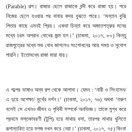
(Parable) গল্প। রাজার ছেলে রাজাকে বন্দী করে রাজা হয়। পরে
নিজের ছেলে হওয়ার পর বাবার কদর বুঝতে পারে। ‘সন্তান বুঝি
পিতার কাছে এমনই প্রিয়। একথা চিন্তা করে অজাতশত্রুর মনের
মধ্যে চরম অপরাধ বোধের জন্ম হল।’ (চাকমা, ২০১৭, ৮০) কিন্তু
রাজপুত্রের মধ্যে শুভ বোধ জাগলেও সংশোধনের আর সময় ও সুযোগ
পায়নি। ইতোমধ্যে রাজা মারা যায়।
এ গল্পের ভাষাও অন্য গল্প থেকে আলাদা। যেমন : ‘নারী ও সিংহাসন/
এ দুয়ে অপেক্ষা/ মুর্খের দর্শন।’ (চাকমা, ২০১৭, ৭৬) অথবা ‘তরুণ
বলেই সে এখনও জীবন ও পৃথিবী সম্পর্কে অনভিজ্ঞ। তাকে মুগ্ধ করে
প্রথমে মস্তকাবরণী (টুপি) হয়ে মাথায় বসা, তারপর মাথার খুলিতে
রূপান্তরিত হয়ে মগজ দখল করে নেয়া।’ (চাকমা, ২০১৭, ৭৫) কিংবা