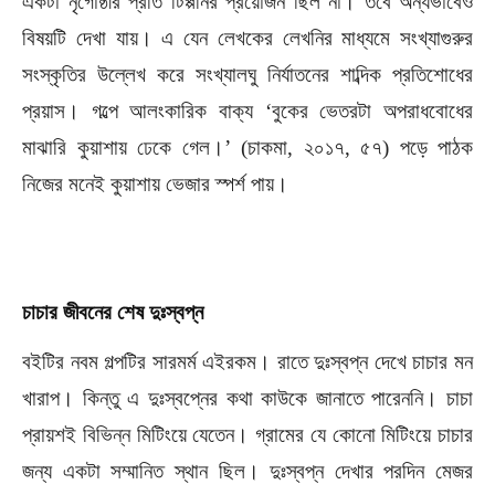
একটা নৃগোষ্ঠীর প্রতি টিপ্পনির প্রয়োজন ছিল না। তবে অন্যভাবেও
বিষয়টি দেখা যায়। এ যেন লেখকের লেখনির মাধ্যমে সংখ্যাগুরুর
সংস্কৃতির উল্লেখ করে সংখ্যালঘু নির্যাতনের শাব্দিক প্রতিশোধের
প্রয়াস। গল্পে আলংকারিক বাক্য ‘বুকের ভেতরটা অপরাধবোধের
মাঝারি কুয়াশায় ঢেকে গেল।’ (চাকমা, ২০১৭, ৫৭) পড়ে পাঠক
নিজের মনেই কুয়াশায় ভেজার স্পর্শ পায়।
চাচার
জীবনের
শেষ
দুঃস্বপ্ন
বইটির নবম গল্পটির সারমর্ম এইরকম। রাতে দুঃস্বপ্ন দেখে চাচার মন
খারাপ। কিন্তু এ দুঃস্বপ্নের কথা কাউকে জানাতে পারেননি। চাচা
প্রায়শই বিভিন্ন মিটিংয়ে যেতেন। গ্রামের যে কোনো মিটিংয়ে চাচার
জন্য একটা সম্মানিত স্থান ছিল। দুঃস্বপ্ন দেখার পরদিন মেজর