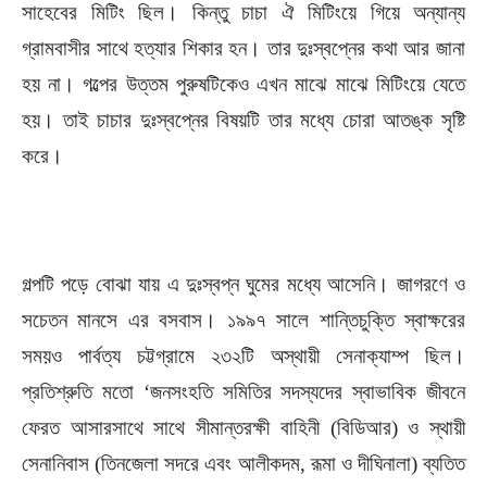
সাহেবের মিটিং ছিল। কিন্তু চাচা ঐ মিটিংয়ে গিয়ে অন্যান্য
গ্রামবাসীর সাথে হত্যার শিকার হন। তার দুঃস্বপ্নের কথা আর জানা
হয় না। গল্পের উত্তম পুরুষটিকেও এখন মাঝে মাঝে মিটিংয়ে যেতে
হয়। তাই চাচার দুঃস্বপ্নের বিষয়টি তার মধ্যে চোরা আতঙ্ক সৃষ্টি
করে।
গল্পটি পড়ে বোঝা যায় এ দুঃস্বপ্ন ঘুমের মধ্যে আসেনি। জাগরণে ও
সচেতন মানসে এর বসবাস। ১৯৯৭ সালে শান্তিচুক্তি স্বাক্ষরের
সময়ও পার্বত্য চট্টগ্রামে ২৩২টি অস্থায়ী সেনাক্যাম্প ছিল।
প্রতিশ্রুতি মতো ‘জনসংহতি সমিতির সদস্যদের স্বাভাবিক জীবনে
ফেরত আসারসাথে সাথে সীমান্তরক্ষী বাহিনী (বিডিআর) ও স্থায়ী
সেনানিবাস (তিনজেলা সদরে এবং আলীকদম, রূমা ও দীঘিনালা) ব্যতিত