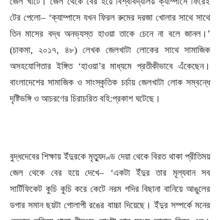
জেল খাটে। জেল থেকে বের হয়ে বিশ্ববিদ্যালয় ক্যাম্পাসে ফিরেই
টের পেলো– ‘ক্যাম্পাসে যখন ফিরল রুমের দরজা খোলার সাথে সাথে
তিন মাসের বদ্ধ অনভ্যস্ত হাওয়া তাকে চেনে না বলে জানল।’
(চাকমা, ২০১৭, ৪৮) লেখক জেলখাটা লোকের সাথে সামাজিক
অসহযোগিতার ইঙ্গিত ‘হাওয়া’র মাধ্যমে প্রতীকীভাবে এঁকেছেন।
বাংলাদেশের সামাজিক ও সাংস্কৃতিক চর্চায় জেলখাটা লোক সম্বন্ধে
দৃষ্টিভঙ্গি ও আচরণের চিরাচরিত বহি:প্রকাশ ঘটেছে।
বুদ্ধদেবের শিক্ষায় ইঁদুরকে মৃত্যুদণ্ড দেয়া থেকে বিরত থাকা প্রীতিময়
জেল থেকে বের হয়ে দেখে– ‘একটা ইঁদুর তার মূল্যবান সব
সার্টিফিকেট কুচি কুচি করে কেটে নরম গদির বিছানা বানিয়ে আঙুলের
ডগার সমান ছয়টা গোলাপী রঙের বাচ্চা দিয়েছে। ইঁদুর সম্পর্কে মনের