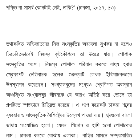
শক্তি বা সামর্থ কোনটাই নেই, নাকি?’ (চাকমা, ২০১৭, ৫৩)
তথাকথিত অভিজাতদের নিজ সংস্কৃতির অবহেলা সুখকর না হলেও
চিরচরিতভাবেই নিজস্ব কূটকৌশলে তা উতরে যায়। পোশাক
সংস্কৃতির অংশ। নিজস্ব পোশাক পরিধান করতে বাধ্য হবার
প্রেক্ষাপট নেতিবাচক হলেও গুরুত্বটি লেখক ইতিবাচকভাবে
উপস্থাপন করেছেন। সংখ্যালঘুদের মধ্যেও শ্রেণিগত অবস্থান
অধঃস্থিত সংখ্যালঘুর জীবনকে যে আরও অতিষ্ঠ করে তোলে তা
গল্পটিতে স্পষ্টভাবে চিত্রিত হয়েছে। এ গল্পে কয়েকটি চাকমা শব্দের
ব্যবহার ও সাংস্কৃতিক বৈশিষ্ট্যের উল্লেখ পাওয়া যায়। শব্দগুলো বাংলা
ভাষায় সংযোজিত হলো। যেমন- পিনোন ও হাদি হলো পোশাকের
নাম। চাকলা বলতে বোঝায় এলাকা। বাড়ির সামনে সম্প্রসারিত