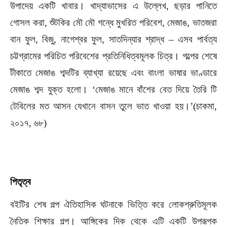
উপাদেয় একটি খাবার। খাদ্যাভাসের এ উল্লেখ, ছড়ার পানিতে
গোসল করা, শুঁটকির মৌ মৌ গন্ধে মুখরিত পরিবেশ, মেজাঙ, ভাতজরা
বান ফুল, বিজু, নাগেশ্বর ফুল, সাতদিন্যার শ্রাদ্ধ – এসব পার্বত্য
চট্টগ্রামের পরিচিত পরিবেশের প্রতিনিধিত্বমূলক চিত্র। গল্পের শেষে
টীকাতে মেজাঙ শব্দটির ব্যাখ্যা রয়েছে এবং বাংলা ভাষার ভাণ্ডারে
মেজাঙ শব্দ যুক্ত হলো। ‘মেজাঙ মানে বাঁশের বেত দিয়ে তৈরি টি
টেবিলের মত আসন যেখানে বাসন তুলে ভাত খাওয়া হয়।’(চাকমা,
২০১৭, ৬৮)
পিতৃত্ব
বইটির শেষ গল্প ঐতিহাসিক ঘটনাকে ভিত্তি করে লোকশ্রুতিমূলক
নৈতিক শিক্ষার গল্প। আঙ্গিকের দিক থেকে এটি একটি উপরূপক