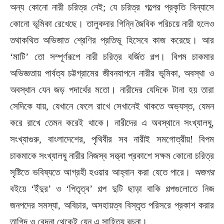
অন্য কোনো নারী চরিত্র নেই; যে চরিত্র গল্পের প্রকৃতি বিন্যাসে
কোনো ভূমিকা রেখেছে। তালুকদার গিন্নি জৈবিক পরিচয়ে নারী হলেও
তথাকথিত অভিজাত শ্রেণির প্রতিভূ হিসেবে কাজ করেছে। আর
‘মাটি’ তো সম্পূর্ণরূপে নারী চরিত্র বর্জিত গল্প। বিপম চাকমার
অভিজ্ঞতায় পার্বত্য চট্টগ্রামের জীবনযাপনে নারীর ভূমিকা, অবস্থা ও
অবস্থান যেন জড় পদার্থের মতো। নারীদের যেদিকে টানা হয় তারা
সেদিকে যায়, যেখানে ফেলে রাখে সেখানেই থাকতে অভ্যস্ত, যেমন
করে রাখে তেমন করেই থাকে। নারীদের এ অবস্থানে সংখ্যালঘু,
সংখ্যাগুরু, বাংলাদেশের, পৃথিবীর সব নারীই সমগোত্রীয়! বিপম
চাকমাকে সংখ্যালঘু নারীর নিজস্ব সত্ত্বা প্রকাশে সক্ষম কোনো চরিত্র
সৃষ্টিতে ভবিষ্যতে আগ্রহী হওয়ার আহ্বান করা যেতে পারে।
অজগর
বইয়ে ‘ইঁদুর’ ও ‘পিতৃত্ব’ গল্প দুটি ছাড়া বাকি গল্পগুলোতে নিজ
জনপদের সমস্যা, অবিচার, অসহায়ত্ব বিস্তৃত পরিসরে প্রকাশ করার
তাগিদ ও বেদনা থেকেই যেন এ সাহিত্য রচনা।