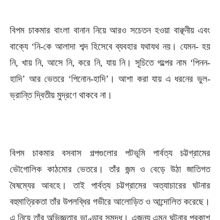
বিপম চাকমার বাংলা বানান নিয়ে আরও সচেতন হওয়া বাঞ্ছনীয় এবং
বাক্যে ‘নি-কে আলাদা শব্দ হিসেবে ব্যবহার যথাযথ নয়। যেমন- হয়
নি, খায় নি, আসে নি, করে নি, যায় নি। সূচিতে গল্পের নাম ‘পিনন-
হাদি’ আর ভেতরে ‘পিনোন-হাদি’। আশা করা যায় এ ধরনের ভুল-
ভ্রান্তি দ্বিতীয় মুদ্রণে থাকবে না।
বিপম চাকমার বসবাস গল্পগুলোর পটভূমি পার্বত্য চট্টগ্রামের
ভৌগোলিক কাঠমোর ভেতরে। তাঁর জন্ম ও বেড়ে উঠা জাতিগত
বৈষম্যের আবহে। তাই পার্বত্য চট্টগ্রামের অত্যাচারের ঘটনার
বহুমাত্রিকতা তাঁর উপলব্ধির গভীরে আলোড়িত ও আন্দোলিত করেছে।
এ নিয়ে তাঁর অভিজ্ঞতার ভাণ্ডার সমৃদ্ধ। এজন্য এমন ঘটনার প্রকাশ