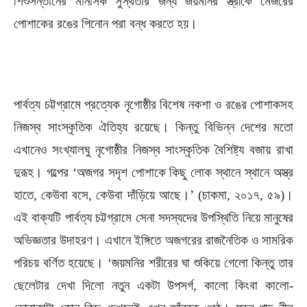
শিশুসন্তানের মানসিক সুস্থতার জন্য জয়মনির স্ত্রীকে মেজরের
পোশাকের রঙের পিনোন পরা বন্ধ করতে হয়।
পার্বত্য চট্টগ্রামে প্রত্যেক নৃগোষ্ঠীর বিশেষ নকশা ও রঙের পোশাকসহ
নিজস্ব সাংস্কৃতিক ঐতিহ্য রয়েছে। কিন্তু বিভিন্ন দেশের মতো
এখানেও সংখ্যালঘু নৃগোষ্ঠীর নিজস্ব সাংস্কৃতিক বৈশিষ্ট্য বজায় রাখা
দুরূহ। গল্পের ‘অজগর সদৃশ পোশাকে কিছু লোক স্থানে স্থানে অস্ত্র
হাতে, কেউবা বসে, কেউবা দাঁড়িয়ে আছে।’ (চাকমা, ২০১৭, ৫৯)।
এই বাক্যটি পার্বত্য চট্টগ্রামে সেনা সদস্যদের উপস্থিতি নিয়ে মানুষের
অভিজ্ঞতার উদাহরণ। এখানে ইঙ্গিতে অজগরের রাজনৈতিক ও সামরিক
পরিচয় বর্ণিত হয়েছে। ‘জয়মনির শরীরের ঘা শুকিয়ে গেলো কিন্তু তার
ছেলেটার দেখা দিলো নতুন একটা উপসর্গ, কালো কিংবা কালো-