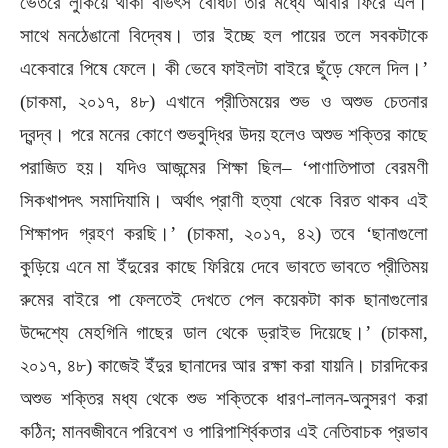
ভেতরে লুকিয়ে থাকা বীভৎস বোধটা তার মধ্যে আবার ফিরে এল।
সাথে মনঠেঙানো বিদ্বেষ। তার ইচ্ছে হল পায়ের তলে সবকটাকে
একেবারে পিষে ফেলে। কী ভেবে ফাইলটা বাইরে ছুঁড়ে ফেলে দিল।’
(চাকমা, ২০১৭, ৪৮) এখানে প্রীতিময়ের শুভ ও অশুভ চেতনার
দ্বন্দ্ব। পরে মনের কোণে শুভবুদ্ধির উদয় হলেও অশুভ শক্তির কাছে
পরাজিত হয়। যদিও আজন্মের শিক্ষা ছিল– ‘পাণাতিপাতা বেরমণী
সিকখাপদৎ সমাদিযামি। অর্থাৎ প্রাণী হত্যা থেকে বিরত থাকব এই
শিক্ষাপদ গ্রহণ করছি।’ (চাকমা, ২০১৭, ৪২) তবে ‘ছানাগুলো
কুড়িয়ে এনে মা ইঁদুরের কাছে ফিরিয়ে দেবে ভাবতে ভাবতে প্রীতিময়
রুমের বাইরে পা ফেলতেই দেখতে পেল কয়েকটা কাক ছানাগুলোর
উদ্দেশ্যে মেহগিনি গাছের ডাল থেকে ড্রাইভ দিয়েছে।’ (চাকমা,
২০১৭, ৪৮) কাজেই ইঁদুর ছানাদের আর রক্ষা করা যায়নি। চারদিকের
অশুভ শক্তির মধ্য থেকে শুভ শক্তিকে ধারণ-লালন-অনুসরণ করা
কঠিন; মানবজীবনে পরিবেশ ও পারিপার্শ্বিকতার এই নেতিবাচক প্রভাব