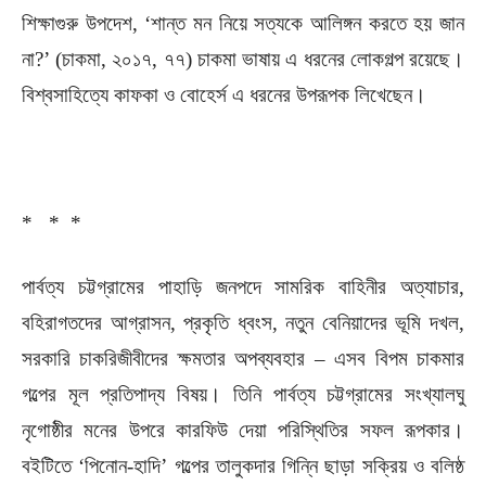
শিক্ষাগুরু উপদেশ, ‘শান্ত মন নিয়ে সত্যকে আলিঙ্গন করতে হয় জান
না?’ (চাকমা, ২০১৭, ৭৭) চাকমা ভাষায় এ ধরনের লোকগল্প রয়েছে।
বিশ্বসাহিত্যে কাফকা ও বোহের্স এ ধরনের উপরূপক লিখেছেন।
* * *
পার্বত্য চট্টগ্রামের পাহাড়ি জনপদে সামরিক বাহিনীর অত্যাচার,
বহিরাগতদের আগ্রাসন, প্রকৃতি ধ্বংস, নতুন বেনিয়াদের ভূমি দখল,
সরকারি চাকরিজীবীদের ক্ষমতার অপব্যবহার – এসব বিপম চাকমার
গল্পের মূল প্রতিপাদ্য বিষয়। তিনি পার্বত্য চট্টগ্রামের সংখ্যালঘু
নৃগোষ্ঠীর মনের উপরে কারফিউ দেয়া পরিস্থিতির সফল রূপকার।
বইটিতে ‘পিনোন-হাদি’ গল্পের তালুকদার গিন্নি ছাড়া সক্রিয় ও বলিষ্ঠ