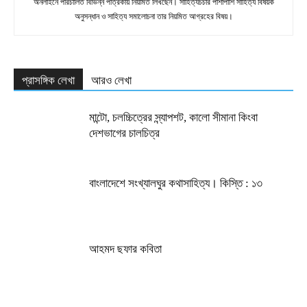
অনলাইনে পরিচালিত বিভিন্ন পত্রিকায় নিয়মিত লিখছেন। সাহিত্যচর্চার পাশাপাশি সাহিত্য বিষয়ক
অনুসন্ধান ও সাহিত্য সমালোচনা তার নিয়মিত আগ্রহের বিষয়।
প্রাসঙ্গিক লেখা
আরও লেখা
মান্টো, চলচ্চিত্রের স্ন্যাপশট, কালো সীমানা কিংবা
দেশভাগের চালচিত্র
বাংলাদেশে সংখ্যালঘুর কথাসাহিত্য। কিস্তি : ১৩
আহমদ ছফার কবিতা