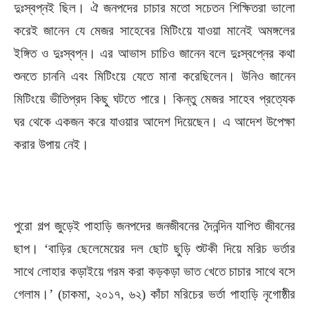
দুঃস্বপ্নই ছিল। ঐ জনপদের চাচার মতো সচেতন শিক্ষিতরা ভালো
করেই জানেন যে মেজর সাহেবের মিটিংয়ে যাওয়া মানেই অমঙ্গলের
ইঙ্গিত ও দুঃস্বপ্ন। এর আভাস চাচিও জানেন বলে দুঃস্বপ্নের কথা
শুনতে চাননি এবং মিটিংয়ে যেতে মানা করেছিলেন। উনিও জানেন
মিটিংয়ে ভীতিপ্রদ কিছু ঘটতে পারে। কিন্তু মেজর সাহেব প্রত্যেক
ঘর থেকে একজন করে যাওয়ার আদেশ দিয়েছেন। এ আদেশ উপেক্ষা
করার উপায় নেই।
পুরো গল্প জুড়েই পাহাড়ি জনপদের জনজীবনের দৈনন্দিন যাপিত জীবনের
ছাপ। ‘বাড়ির ছেলেমেয়ের দল ছোট ছুড়ি শুটকী দিয়ে মরিচ ভর্তার
সাথে লোহার কড়াইয়ে গরম করা কড়কড়া ভাত খেতে চাচার সাথে বসে
গেলাম।’ (চাকমা, ২০১৭, ৬২) কাঁচা মরিচের ভর্তা পাহাড়ি নৃগোষ্ঠীর