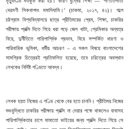
মৃত্যুদণ্ড মওকুফ করা হয়। কারণ বুদ্ধের শিক্ষা — ‘পাণাতিপাতা
বেরমণী সিকখাপদং মমাদিযামি।’ (চাকমা, ২০১৭, ৪২)। গল্পে
চট্টগ্রাম বিশ্ববিদ্যালয়ে ছাত্র প্রীতিময়ের প্রেম, শিক্ষা, চাকরির
পরীক্ষায় প্রক্সি দিতে গিয়ে ধরা পড়ে জেল খাটা, প্রেমিকার অন্যত্র
বিয়ে, দুর্নীতিতে পারিপার্শ্বিক প্রভাব, বিয়ে সম্পর্কিত ধারণা ও
পারিবারিক ভূমিকা, ধর্মীয় আচরণ – এ সকল বিষয়ে বাংলাদেশের
সামগ্রিক চিত্রেরই প্রতিফলিত হয়েছে, তবে চরিত্রের অবস্থান
লেখকের নির্দিষ্ট গণ্ডিতে আবদ্ধ।
লেখক হয়ত নিজের এ গণ্ডি থেকে বের হতে চাননি। প্রীতিময় নিজের
শুভবুদ্ধিতে চাকরির পরীক্ষায় প্রক্সি না দেয়ার পক্ষে থাকলেও বাবাসহ
পারিপার্শ্বিকতার চাপে মামাতো ভাইয়ের জন্য প্রক্সি দিতে গিয়ে সে