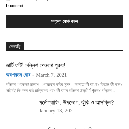
I comment.
দেহঘড়ি
ডার্টি ফর্টি! চল্লিশ পেরুনো পুরুষ!
অরূপরতন ঘোষ
-
March 7, 2021
চল্লিশ পেরুলেই চালশে! গেয়েছেন কবির সুমন। আদতে কী তা-ই? বিজ্ঞান কী বলে?
সত্যিই কি বদল ঘটে চল্লিশের পর? কী ভাবে চল্লিশ উত্তীর্ণ পুরুষ? চল্লিশ...
পর্নোগ্রাফি : উপভোগ, ঝুঁকি ও আসক্তি?
January 13, 2021