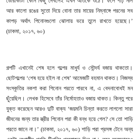
ডোরাকাটা কোন কিছু দেখলেই এখন আঁতকে ওঠে। ফলে গাঢ় নীল
আর কালো রঙের সুতো দিয়ে বোনা তার মায়ের নিম্নাঙ্গে পরনের সব
কাপড় অর্থাৎ পিনোনগুলো ঝোলায় ভরে তুলে রাখতে হয়েছে।’
(চাকমা, ২০১৭, ৬০)
গল্পটি এখানেই শেষ হলে গল্পের মাধুর্য ও সৌন্দর্য বজায় থাকতো।
ছোটগল্পের ‘শেষ হয়ে হইল না শেষ’ আমেজটি বহমান থাকত। নিজস্ব
সংস্কৃতির নকশা করা পিনোন পরতে পারবে না, এ বেদনাবোধই মন
ছুঁয়েছিল। লেখক হিসেবে তাঁর নির্মোহতাও বজায় থাকত। কিন্তু পরে
যুক্ত করেছেন আরও দুটি বাক্য ‘জয়মনি চিন্তা করতে লাগলো সারা
জীবনের জন্য তার স্ত্রীর পিনোন পরা কী বন্ধ হয়ে গেল? সে তো শাড়ি
পরতে জানে না।’ (চাকমা, ২০১৭, ৬০) শাড়ি পরা প্রসঙ্গ টেনে অন্য