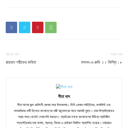
আগের লেখা
পরের লেখা
রায়হান শরীফের কবিতা
মসনদ-এ-রুমি ।। কিস্তি : ৮
গীতা দাস
গীতা দাসের জন্ম নরসিংদী জেলার সদর উপজেলায়। তিনি একজন সাহিত্যিক, কলামিস্ট এবং
মানবাধিকার কর্মী হিসেবে বাংলাদেশের নারী আন্দোলনের সাথে সরাসরি যুক্ত। ঢাকা বিশ্ববিদ্যালয়ে
পড়ার সময় থেকেই লেখালেখি করছেন। নব্বইয়ের দশকে বাংলাদেশের বিভিন্ন প্রতিষ্ঠিত
পত্রপত্রিকায় তার কলাম, প্রবন্ধ, নিবন্ধ ও ছোটগল্প নিয়মিত প্রকাশিত হয়েছে। তাছাড়াও