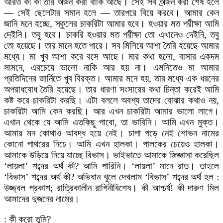
আরও কী কী তার অর্জন করা বাকি আছে। সেই সব অর্র্জন করা শেষ হলে
— সেই ছেলেটার সমান হলে — তারপরে বিয়ে করবে। আমার কেন
জানি মনে হচ্ছে, স্কুলের চাকরিটা আমার হবে। হওয়ার মত পরীক্ষা আমি
দেইনি। তবু হবে। চাকরি হওয়ার মত পরীক্ষা তো এখানেও দেইনি, তবু
তো হয়েছে। তার মানে হতে পারে। সব মিলিয়ে আশা তৈরি হয়েছে আমার
মধ্যে। মা খুব আশা করে বসে আছে। মার কথা হলো, বাসার একদম
সামনে, এরচেয়ে ভালো নাকি আর হয় না। এমনিতেও মা আমার
প্রতিদিনের জার্নিতে খুব বিরক্ত। আমার মনে হয়, তার মধ্যে এক ধরনের
অপরাধবোধ তৈরি হয়েছে। তার ধারণা সংসারের কথা চিন্তা করেই আমি
কষ্ট করে চাকরিটা করছি। এটা বললে অবশ্য তাদের বোঝার কথাও নয়,
চাকরিটা আমি কেন করছি। আর এখন চাকরিটা আমার ভালো লাগে।
এখান থেকে যে আমি এতকিছু পাবো, তা ভাবিনি। আমি এখন মুক্ত।
আমার মন কোথাও আবদ্ধ হয়ে নেই। চাপা পড়ে নেই শোভন নামের
কোনো পাথরের নিচে। আমি এখন হালকা। পালকের চেয়েও হালকা।
আমাকে উড়িয়ে নিয়ে যাচ্ছে বিভাস। ভাইভাতে আমাকে জিজ্ঞাসা করেছিল
‘লায়লা’ শব্দের অর্থ কী? আমি পারিনি। ‘লায়লা’ মানে রাত। তাহলে
‘বিভাস’ শব্দের অর্থ কী? অভিধান খুলে দেখলাম ‘বিভাস’ শব্দের অর্থ হল :
উজ্জ্বল প্রকাশ; রাত্রিকালীন রাগিনীবিশেষ। কী আশ্চর্য! কী দারুণ মিল
আমাদের দুজনের নামের।
: কী করো তুমি?