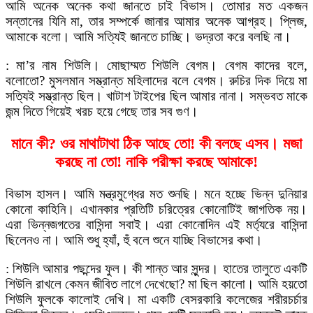
আমি অনেক অনেক কথা জানতে চাই বিভাস। তোমার মত একজন
সন্তানের যিনি মা, তার সম্পর্কে জানার আমার অনেক আগ্রহ। প্লিজ,
আমাকে বলো। আমি সত্যিই জানতে চাচ্ছি। ভদ্রতা করে বলছি না।
: মা’র নাম শিউলি। মোছাম্মত শিউলি বেগম। বেগম কাদের বলে,
বলোতো? মুসলমান সম্ভ্রান্ত মহিলাদের বলে বেগম। রুচির দিক দিয়ে মা
সত্যিই সম্ভ্রান্ত ছিল। খাটাশ টাইপের ছিল আমার নানা। সম্ভবত মাকে
জন্ম দিতে গিয়েই খরচ হয়ে গেছে তার সব গুণ।
মানে কী? ওর মাথাটাথা ঠিক আছে তো! কী বলছে এসব। মজা
করছে না তো! নাকি পরীক্ষা করছে আমাকে!
বিভাস হাসল। আমি মন্ত্রমুগ্ধের মত শুনছি। মনে হচ্ছে ভিন্ন দুনিয়ার
কোনো কাহিনি। এখানকার প্রতিটি চরিত্রের কোনোটিই জাগতিক নয়।
এরা ভিন্নজগতের বাসিন্দা সবাই। এরা কোনোদিন এই মর্ত্যরে বাসিন্দা
ছিলেনও না। আমি শুধু হ্যাঁ, হুঁ বলে শুনে যাচ্ছি বিভাসের কথা।
: শিউলি আমার পছন্দের ফুল। কী শান্ত আর সুন্দর। হাতের তালুতে একটি
শিউলি রাখলে কেমন জীবিত লাগে দেখেছো? মা ছিল কালো। আমি হয়তো
শিউলি ফুলকে কালোই দেখি। মা একটি বেসরকারি কলেজের শরীরচর্চার