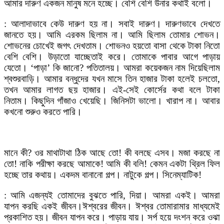
আমার দারুণ একজন মানুষ মনে হচ্ছে। বেশি বেশি উনার কথাই বলো।
: আলাদাভাবে কেউ দারুণ হয় না। সবাই দারুণ। দারুণভাবে দেখতে
জানতে হয়। আমি এরকম ছিলাম না। আমি ছিলাম তোমার শোভন।
শোভনের চোখেই জগৎ দেখতাম। শোভনও হয়তো বাসা থেকে টাকা নিতো
বেশি বেশি। উড়াতো যাচ্ছেতাই করে। তোমাকে পাবার আগে পাড়ায়
যেতো। ‘পাড়া’ কি জানো? পতিতালয়। আমরা কয়েকজন নাম দিয়েছিলাম
শ্বশুরবাড়ি। আমার বন্ধুদের যখন মাসে তিন হাজার টাকা হলেই চলতো,
তখন আমার লাগত ছয় হাজার। এই-সেই কোর্সের কথা বলে টাকা
নিতাম। কিছুদিন গাঁজাও খেয়েছি। জিনিসটা ভালো। খারাপ না। আবার
কখনো শুরুও করতে পারি।
মানে কী? ওর মাথাটাথা ঠিক আছে তো! কী বলছে এসব। মজা করছে না
তো! নাকি পরীক্ষা করছে আমাকে! আমি কী বলি! কেমন একটা থ্রিল ফিল
হচ্ছে তার কথায়। একদম বানানো গল্প। নাটুকে গল্প। সিনেম্যাটিক!
: আমি এজন্যই তোমাদের বুঝতে পারি, দিয়া। আমরা একই। আমরা
যাপন করছি একই জীবন।ঈশ্বরের জীবন। ঈশ্বর তোমারামার মাধ্যমেই
প্রকাশিত হয়। জীবন যাপন করে। পাড়ায় যায়। সর্প হয়ে দংশন করে ওঝা