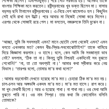
শিক্ষিকা ছিলেন। এমপিওভুক্ত। পরে সেটি সরকারি হয়। অনেকই তাকে
বাংলার শিক্ষিকা মনে করতেন। রবীন্দ্রনাথের খুব ভক্ত ছিলেন মা। বাসায়
বড়সড় ছবি টানালেন রবীন্দ্রনাথের। এ-নিয়ে বেশ ঝামেলাও হল। কিছুদিন
সেই ছবি রাখা হল উল্টে। পরে আবার মা নিজেই সোজা করে দিলেন।
এরপর থেকে সোজাই রয়ে গেল। মা বলতেন, নজরুলকে তিনি বুঝেন না।
‘আচ্ছা, তুমি কি সবসময়ই এমন? মানে ছোটো বেলা থেকেই এমন? এমন
বলতে এখনকার মত? কেমন ধীর-স্থির-সববোঝোটাইপ?’ তাকে থামিয়ে
দিয়ে জিজ্ঞাসা করলাম। ও হাসে। বলে, কেন আমি কি সবজান্তা ভাব
নেই? বললাম, ‘ঠিক তা না। কিন্তু তুমি নিশ্চয়ই একদিনেই সব বুঝতে
শেখোনি?’ ‘না, তা তো অবশ্যই না।’ আমার কথা স্বীকার করে নেয়
বিভাস। ‘তারপর বলো, তোমার মা’র কথা বলো?’
: আমার বড়বোনটা দেখতে হয়েছে মা’র মত। চেহারা ঠিক মা’র মত নয়।
চাল-চলন আর অঙ্গভঙ্গি একদম মা’র মত। মা’র মত হাসে। রাগ করে।
মা খুব মেধাবী ছিলো। আর ও হয়েছে গাধা। না গাধা নয়। ওর মেধা আমি
বুঝতে পারি না। ওর নাম শিপ্রা। তার কথা কি কোনোদিন বলিনি
তোমাকে?