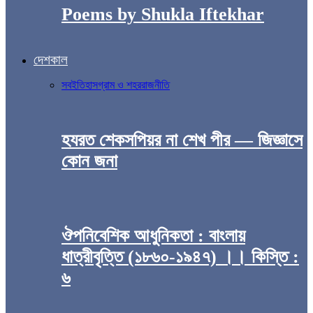
Poems by Shukla Iftekhar
দেশকাল
সব
ইতিহাস
গ্রাম ও শহর
রাজনীতি
হযরত শেকসপিয়র না শেখ পীর — জিজ্ঞাসে
কোন জনা
ঔপনিবেশিক আধুনিকতা : বাংলায়
ধাত্রীবৃত্তি (১৮৬০-১৯৪৭) ।। কিস্তি :
৬