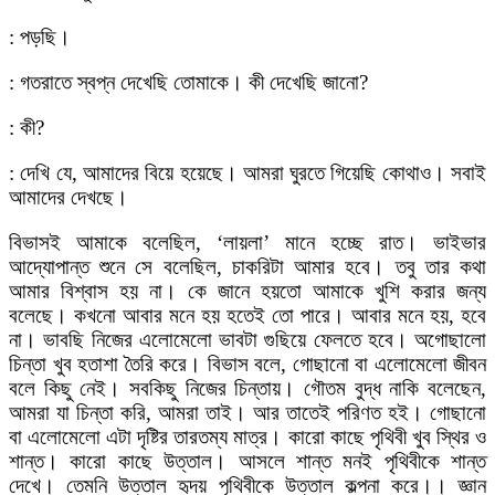
: পড়ছি।
: গতরাতে স্বপ্ন দেখেছি তোমাকে। কী দেখেছি জানো?
: কী?
: দেখি যে, আমাদের বিয়ে হয়েছে। আমরা ঘুরতে গিয়েছি কোথাও। সবাই
আমাদের দেখছে।
বিভাসই আমাকে বলেছিল, ‘লায়লা’ মানে হচ্ছে রাত। ভাইভার
আদ্যোপান্ত শুনে সে বলেছিল, চাকরিটা আমার হবে। তবু তার কথা
আমার বিশ্বাস হয় না। কে জানে হয়তো আমাকে খুশি করার জন্য
বলেছে। কখনো আবার মনে হয় হতেই তো পারে। আবার মনে হয়, হবে
না। ভাবছি নিজের এলোমেলো ভাবটা গুছিয়ে ফেলতে হবে। অগোছালো
চিন্তা খুব হতাশা তৈরি করে। বিভাস বলে, গোছানো বা এলোমেলো জীবন
বলে কিছু নেই। সবকিছু নিজের চিন্তায়। গৌতম বুদ্ধ নাকি বলেছেন,
আমরা যা চিন্তা করি, আমরা তাই। আর তাতেই পরিণত হই। গোছানো
বা এলোমেলো এটা দৃষ্টির তারতম্য মাত্র। কারো কাছে পৃথিবী খুব স্থির ও
শান্ত। কারো কাছে উত্তাল। আসলে শান্ত মনই পৃথিবীকে শান্ত
দেখে। তেমনি উত্তাল হৃদয় পৃথিবীকে উত্তাল কল্পনা করে।। জ্ঞান