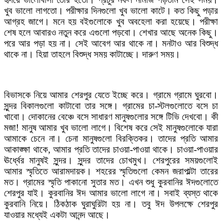
খুব ভালো লাগতো। পরীক্ষার দিনগুলো খুব ভালো কাটে। কত কিছু পড়ার
আগ্রহ জাগে। মনে হয় বইগুলোকে খুব অবহেলা করা হয়েছে। পরীক্ষা
শেষ হলে আবারও নতুন করে এগুলো পড়বো। শেখার আছে অনেক কিছু।
পরে আর পড়া হয় না। সেই আবেগ আর থাকে না। মনটাও আর বিশুদ্ধ
থাকে না। হিয়া তাহলে বিশুদ্ধ সময় কাটাচ্ছে। দারুণ সময়।
বিভাসকে নিয়ে আমার শেরপুর যেতে ইচ্ছে করে। গ্রামে গ্রামে ঘুরবো।
সুন্দর বিকালগুলো কাটাবো তার সঙ্গে। গ্রামের চা-স্টলগুলোতে বসে চা
খাবো। দোকানের বেঞ্চে বসে সাধারণ মানুষগুলোর সঙ্গে টিভি দেখবো। কী
মজা! মানুষ আমার খুব ভালো লাগে। বিশেষ করে সেই মানুষগুলোকে যারা
আমাকে চেনে না। চেনা মানুষগুলো বিরক্তিকর। তাদের প্রতি আমার
আকাঙ্ক্ষা থাকে, আমার প্রতি তাদের চাওয়া-পাওয়া থাকে। চাওয়া-পাওয়ার
ঊর্ধ্বের মানুষই সুন্দর। সুন্দর তাদের চোখমুখ। শেরপুরের সময়গুলোই
আমার স্মৃতিতে আরামদায়ক। শহরের স্মৃতিগুলো কেমন জরাপাল্টা তারের
মত। গ্রামের স্মৃতি পাকানো সুতার মত। এখন শুধু কুরবানির ঈদগুলোতে
শেরপুর যাই। কুরবানির ঈদ আমার ভালো লাগে না। সবাই ব্যস্ত থাকে
কুরবানি নিয়ে। ঠিকঠাক ঘুরাঘুরিটা হয় না। তবু ঈদ উপলক্ষে শেরপুর
যাওয়ার মধ্যেই একটা আনন্দ আছে।