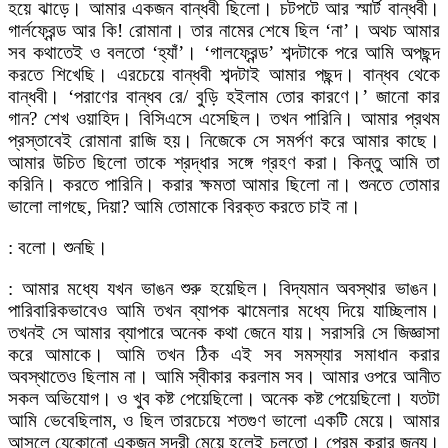
হয়ে ঝাড়ে। আমার একজন বান্ধবী ছিলো। চটপটে আর স্মার্ট বান্ধবী।
গার্লফ্রেন্ড আর কি! রোমানা। তার নামের শেষে ছিল ‘না’। অথচ আমার
সব কথাতেই ও বলতো ‘হ্যাঁ’। ‘গালফ্রেন্ড’ শব্দটাকে পরে আমি অপছন্দ
করতে শিখেছি। এরচেয়ে বান্ধবী শব্দটাই আমার পছন্দ। বান্ধব থেকে
বান্ধবী। ‘পরাণের বান্ধব রে/ বুড়ি হইলাম তোর কারণে।’ জানো কার
গান? শেখ ওয়াহিদ। বিসিএসে এসেছিল। তখন পারিনি। আমার প্রথম
প্রস্তাবেই রোমানা রাজি হয়। নিজেকে সে সমর্পণ করে আমার কাছে।
আমার উচিত ছিলো তাকে শ্রদ্ধার সঙ্গে গ্রহণ করা। কিন্তু আমি তা
করিনি। করতে পারিনি। করার ক্ষমতা আমার ছিলো না। শুনতে তোমার
ভালো লাগছে, দিয়া? আমি তোমাকে বিরক্ত করতে চাই না।
: বলো। শুনছি।
: আমার মধ্যে যখন ভাঙন শুরু হয়েছিল। বিদ্যমান অবস্থার ভাঙন।
পারিবারিকভাবেও আমি তখন ব্যাপক ঝামেলার মধ্যে দিয়ে যাচ্ছিলাম।
তখনই সে আমার ব্যাপারে অনেক কথা জেনে যায়। সরাসরি সে জিজ্ঞাসা
করে আমাকে। আমি তখন ঠিক এই সব সমস্যার সমাধান করার
অবস্থাতেও ছিলাম না। আমি স্বীকার করলাম সব। আমার ওপরে আনীত
সকল অভিযোগ। ও খুব কষ্ট পেয়েছিলো। অনেক কষ্ট পেয়েছিলো। যতটা
আমি ভেবেছিলাম, ও ছিল তারচেয়ে শতগুণ ভালো একটি মেয়ে। আমার
আসলে যেকোনো একজন সুন্দরী মেয়ে হলেই চলতো। প্রেম করার জন্য।