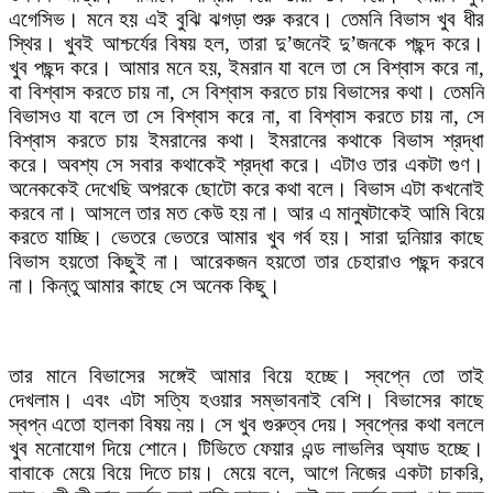
এগেসিভ। মনে হয় এই বুঝি ঝগড়া শুরু করবে। তেমনি বিভাস খুব ধীর
স্থির। খুবই আশ্চর্যের বিষয় হল, তারা দু’জনেই দু’জনকে পছন্দ করে।
খুব পছন্দ করে। আমার মনে হয়, ইমরান যা বলে তা সে বিশ্বাস করে না,
বা বিশ্বাস করতে চায় না, সে বিশ্বাস করতে চায় বিভাসের কথা। তেমনি
বিভাসও যা বলে তা সে বিশ্বাস করে না, বা বিশ্বাস করতে চায় না, সে
বিশ্বাস করতে চায় ইমরানের কথা। ইমরানের কথাকে বিভাস শ্রদ্ধা
করে। অবশ্য সে সবার কথাকেই শ্রদ্ধা করে। এটাও তার একটা গুণ।
অনেককেই দেখেছি অপরকে ছোটো করে কথা বলে। বিভাস এটা কখনোই
করবে না। আসলে তার মত কেউ হয় না। আর এ মানুষটাকেই আমি বিয়ে
করতে যাচ্ছি। ভেতরে ভেতরে আমার খুব গর্ব হয়। সারা দুনিয়ার কাছে
বিভাস হয়তো কিছুই না। আরেকজন হয়তো তার চেহারাও পছন্দ করবে
না। কিন্তু আমার কাছে সে অনেক কিছু।
তার মানে বিভাসের সঙ্গেই আমার বিয়ে হচ্ছে। স্বপ্নে তো তাই
দেখলাম। এবং এটা সত্যি হওয়ার সম্ভাবনাই বেশি। বিভাসের কাছে
স্বপ্ন এতো হালকা বিষয় নয়। সে খুব গুরুত্ব দেয়। স্বপ্নের কথা বললে
খুব মনোযোগ দিয়ে শোনে। টিভিতে ফেয়ার এন্ড লাভলির অ্যাড হচ্ছে।
বাবাকে মেয়ে বিয়ে দিতে চায়। মেয়ে বলে, আগে নিজের একটা চাকরি,