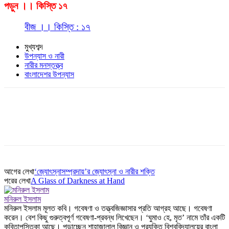
পড়ুন ।। কিস্তি ১৭
বীজ ।। কিস্তি : ১৭
মুখ্যশব্দ
উপন্যাস ও নারী
নারীর মনস্তত্ত্ব
বাংলাদেশর উপন্যাস
আগের লেখা
‘জ্যোৎস্নাসম্প্রদায়’র জ্যোৎস্না ও নারীর শক্তি
পরের লেখা
A Glass of Darkness at Hand
মনিরুল ইসলাম
মনিরুল ইসলাম মূলত কবি। গবেষণা ও তত্ত্বজিজ্ঞাসার প্রতি আগ্রহ আছে। গবেষণা
করেন। বেশ কিছু গুরুত্বপূর্ণ গবেষণা-প্রবন্ধ লিখেছেন। ‘ঘুমাও হে, মৃত’ নামে তাঁর একটি
কবিতাপুস্তিকা আছে। পড়াচ্ছেন শাহাজালাল বিজ্ঞান ও প্রযুক্তি বিশ্ববিদ্যালয়ের বাংলা