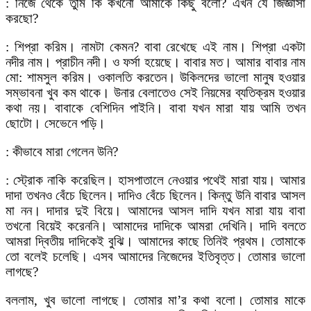
: নিজে থেকে তুমি কি কখনো আমাকে কিছু বলো? এখন যে জিজ্ঞাসা
করছো?
: শিপ্রা করিম। নামটা কেমন? বাবা রেখেছে এই নাম। শিপ্রা একটা
নদীর নাম। প্রাচীন নদী। ও ফর্সা হয়েছে। বাবার মত। আমার বাবার নাম
মো: শামসুল করিম। ওকালতি করতেন। উকিলদের ভালো মানুষ হওয়ার
সম্ভাবনা খুব কম থাকে। উনার বেলাতেও সেই নিয়মের ব্যতিক্রম হওয়ার
কথা নয়। বাবাকে বেশিদিন পাইনি। বাবা যখন মারা যায় আমি তখন
ছোটো। সেভেনে পড়ি।
: কীভাবে মারা গেলেন উনি?
: স্ট্রোক নাকি করেছিল। হাসপাতালে নেওয়ার পথেই মারা যায়। আমার
দাদা তখনও বেঁচে ছিলেন। দাদিও বেঁচে ছিলেন। কিন্তু উনি বাবার আসল
মা নন। দাদার দুই বিয়ে। আমাদের আসল দাদি যখন মারা যায় বাবা
তখনো বিয়েই করেননি। আমাদের দাদিকে আমরা দেখিনি। দাদি বলতে
আমরা দ্বিতীয় দাদিকেই বুঝি। আমাদের কাছে তিনিই প্রথম। তোমাকে
তো বলেই চলেছি। এসব আমাদের নিজেদের ইতিবৃত্ত। তোমার ভালো
লাগছে?
বললাম, খুব ভালো লাগছে। তোমার মা’র কথা বলো। তোমার মাকে