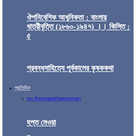
ঔপনিবেশিক আধুনিকতা : বাংলায়
ধাত্রীবৃত্তি (১৮৬০-১৯৪৭) ।। কিস্তি :
৫
প্রবন্ধসাহিত্যে পূর্বকালের কৃষককথা
প্রতিদিন
সব
৭ দিন
অবসর
খানাপিনা
ফ্যাশন
ভ্রমণ
হপ্ত মেওয়া