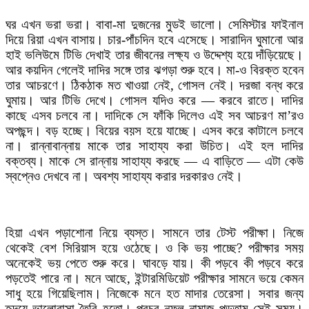
ঘর এখন ভরা ভরা। বাবা-মা দুজনের মুডই ভালো। সেমিস্টার ফাইনাল
দিয়ে রিয়া এখন বাসায়। চার-পাঁচদিন হবে এসেছে। সারাদিন ঘুমানো আর
হাই ভলিউমে টিভি দেখাই তার জীবনের লক্ষ্য ও উদ্দেশ্য হয়ে দাঁড়িয়েছে।
আর কয়দিন গেলেই দাদির সঙ্গে তার ঝগড়া শুরু হবে। মা-ও বিরক্ত হবেন
তার আচরণে। ঠিকঠাক মত খাওয়া নেই, গোসল নেই। দরজা বন্ধ করে
ঘুমায়। আর টিভি দেখে। গোসল যদিও করে — করবে রাতে। দাদির
কাছে এসব চলবে না। দাদিকে সে ফাঁকি দিলেও এই সব আচরণ মা’রও
অপছন্দ। বড় হচ্ছে। বিয়ের বয়স হয়ে যাচ্ছে। এসব করে কাটালে চলবে
না। রান্নাবান্নায় মাকে তার সাহায্য করা উচিত। এই হল দাদির
বক্তব্য। মাকে সে রান্নায় সাহায্য করছে — এ বাড়িতে — এটা কেউ
স্বপ্নেও দেখবে না। অবশ্য সাহায্য করার দরকারও নেই।
হিয়া এখন পড়াশোনা নিয়ে ব্যস্ত। সামনে তার টেস্ট পরীক্ষা। নিজে
থেকেই বেশ সিরিয়াস হয়ে ওঠেছে। ও কি ভয় পাচ্ছে? পরীক্ষার সময়
অনেকেই ভয় পেতে শুরু করে। ঘাবড়ে যায়। কী পড়বে কী পড়বে করে
পড়তেই পারে না। মনে আছে, ইন্টারমিডিয়েট পরীক্ষার সামনে ভয়ে কেমন
সাধু হয়ে গিয়েছিলাম। নিজেকে মনে হত মাদার তেরেসা। সবার জন্য
হৃদয়ে ভালোবাসা তৈরি হতো। প্রচুর নফল নামাজ পড়তাম সেই সময়।