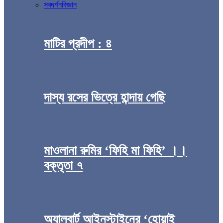
সব
দর্শন
বিজ্ঞান
মাটির প্রদীপ : ৪
দাস্য রসের ভিত্রে হান্দায় গেছি
মাওলানা রুমির ‘ফিহি মা ফিহি’ ।।
বক্তৃতা ৭
অ্যালবার্ট আইনস্টাইনের ‘হোয়াই