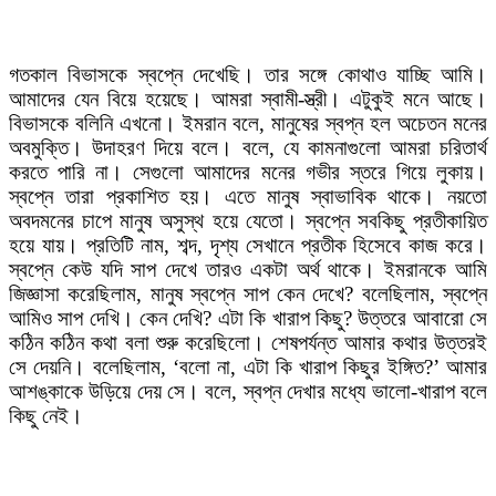
গতকাল বিভাসকে স্বপ্নে দেখেছি। তার সঙ্গে কোথাও যাচ্ছি আমি।
আমাদের যেন বিয়ে হয়েছে। আমরা স্বামী-স্ত্রী। এটুকুই মনে আছে।
বিভাসকে বলিনি এখনো। ইমরান বলে, মানুষের স্বপ্ন হল অচেতন মনের
অবমুক্তি। উদাহরণ দিয়ে বলে। বলে, যে কামনাগুলো আমরা চরিতার্থ
করতে পারি না। সেগুলো আমাদের মনের গভীর স্তরে গিয়ে লুকায়।
স্বপ্নে তারা প্রকাশিত হয়। এতে মানুষ স্বাভাবিক থাকে। নয়তো
অবদমনের চাপে মানুষ অসুস্থ হয়ে যেতো। স্বপ্নে সবকিছু প্রতীকায়িত
হয়ে যায়। প্রতিটি নাম, শব্দ, দৃশ্য সেখানে প্রতীক হিসেবে কাজ করে।
স্বপ্নে কেউ যদি সাপ দেখে তারও একটা অর্থ থাকে। ইমরানকে আমি
জিজ্ঞাসা করেছিলাম, মানুষ স্বপ্নে সাপ কেন দেখে? বলেছিলাম, স্বপ্নে
আমিও সাপ দেখি। কেন দেখি? এটা কি খারাপ কিছু? উত্তরে আবারো সে
কঠিন কঠিন কথা বলা শুরু করেছিলো। শেষপর্যন্ত আমার কথার উত্তরই
সে দেয়নি। বলেছিলাম, ‘বলো না, এটা কি খারাপ কিছুর ইঙ্গিত?’ আমার
আশঙ্কাকে উড়িয়ে দেয় সে। বলে, স্বপ্ন দেখার মধ্যে ভালো-খারাপ বলে
কিছু নেই।