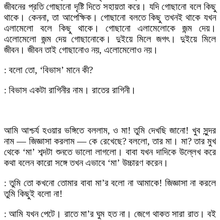
জীবনের প্রতি গোছানো দৃষ্টি দিতে সহায়তা করে। যদি গোছানো বলে কিছু
থাকে। কেননা, তা আপেক্ষিক। গোছানো বলতে কিছু তখনই থাকে যখন
এলামেলো বলে কিছু থাকে। গোছানো এলামেলোকে জন্ম দেয়।
এলোমেলো জন্ম দেয় গোছানোকে। দুইয়ে মিলে জগৎ। দুইয়ে মিলে
জীবন। জীবন তাই গোছানোও নয়, এলোমেলোও নয়।
: বলো তো, ‘বিভাস’ মানে কী?
: বিভাস একটা রাগিনীর নাম। রাতের রাগিনী।
আমি আশ্চর্য হওয়ার ভঙ্গিতে বললাম, ও মা! তুমি দেখছি জানো! খুব সুন্দর
নাম — জিজ্ঞাসা করলাম — কে রেখেছে? বললো, তার মা। মা? তার মুখ
থেকে ‘মা’ শব্দটা শুনতে ভালো লাগলো। বাবা যখন দাদিকে উল্লেখ করে
কথা বলেন কারো সঙ্গে তখন এভাবে ‘মা’ উচ্চারণ করেন।
: তুমি তো কখনো তোমার বাবা মা’র বলো না আমাকে! জিজ্ঞাসা না করলে
তুমি কিছুই বলো না!
: আমি যখন পেটে। রাতে মা’র ঘুম হত না। জেগে থাকত সারা রাত। বই