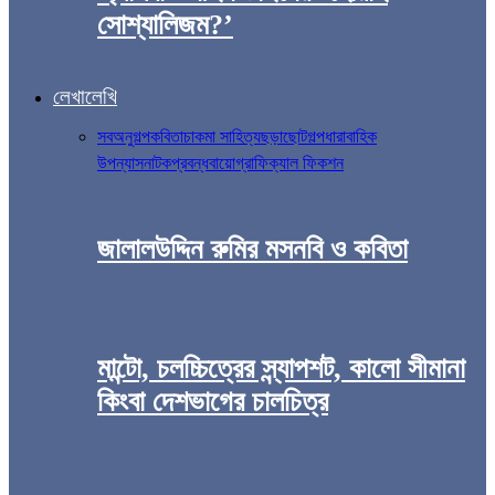
সোশ্যালিজম?’
লেখালেখি
সব
অনুগল্প
কবিতা
চাকমা সাহিত্য
ছড়া
ছোটগল্প
ধারাবাহিক
উপন্যাস
নাটক
প্রবন্ধ
বায়োগ্রাফিক্যাল ফিকশন
জালালউদ্দিন রুমির মসনবি ও কবিতা
মান্টো, চলচ্চিত্রের স্ন্যাপশট, কালো সীমানা
কিংবা দেশভাগের চালচিত্র