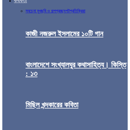
কথকতা
সব
চেনা মুখ
ছবি ও গল্প
প্রচ্ছদপট
প্রতিক্রিয়া
কাজী নজরুল ইসলামের ১০টি গান
বাংলাদেশে সংখ্যালঘুর কথাসাহিত্য। কিস্তি
: ১৩
মিছিল খন্দকারের কবিতা