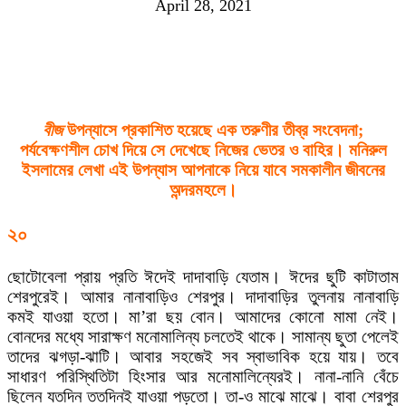
April 28, 2021
বীজ
উপন্যাসে প্রকাশিত হয়েছে এক তরুণীর তীব্র সংবেদনা;
পর্যবেক্ষণশীল চোখ দিয়ে সে দেখেছে নিজের ভেতর ও বাহির।
মনিরুল
ইসলামে
র লেখা এই উপন্যাস আপনাকে নিয়ে যাবে সমকালীন জীবনের
অন্দরমহলে।
২০
ছোটোবেলা প্রায় প্রতি ঈদেই দাদাবাড়ি যেতাম। ঈদের ছুটি কাটাতাম
শেরপুরেই। আমার নানাবাড়িও শেরপুর। দাদাবাড়ির তুলনায় নানাবাড়ি
কমই যাওয়া হতো। মা’রা ছয় বোন। আমাদের কোনো মামা নেই।
বোনদের মধ্যে সারাক্ষণ মনোমালিন্য চলতেই থাকে। সামান্য ছুতা পেলেই
তাদের ঝগড়া-ঝাটি। আবার সহজেই সব স্বাভাবিক হয়ে যায়। তবে
সাধারণ পরিস্থিতিটা হিংসার আর মনোমালিন্যেরই। নানা-নানি বেঁচে
ছিলেন যতদিন ততদিনই যাওয়া পড়তো। তা-ও মাঝে মাঝে। বাবা শেরপুর