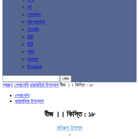
বই
লোকায়ত
কিশোরপাতা
দেহঘড়ি
ঠাট্টা
চিঠি
স্মৃতি
মতামত
English
প্রচ্ছদ
লেখালেখি
ধারাবাহিক উপন্যাস
বীজ ।। কিস্তি : ১৮
লেখালেখি
ধারাবাহিক উপন্যাস
বীজ ।। কিস্তি : ১৮
মনিরুল ইসলাম
-