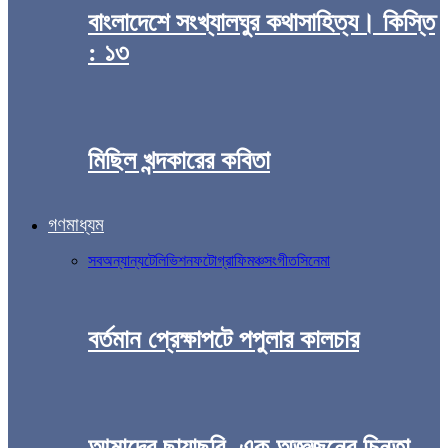
বাংলাদেশে সংখ্যালঘুর কথাসাহিত্য। কিস্তি
: ১৩
মিছিল খন্দকারের কবিতা
গণমাধ্যম
সব
অন্যান্য
টেলিভিশন
ফটোগ্রাফি
মঞ্চ
সংগীত
সিনেমা
বর্তমান প্রেক্ষাপটে পপুলার কালচার
আমাদের ছায়াছবি, এক অজ্ঞজনের চিন্তা