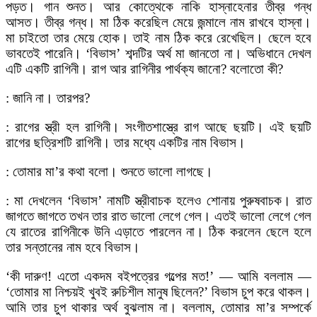
পড়ত। গান শুনত। আর কোত্থেকে নাকি হাস্নাহেনার তীব্র গন্ধ
আসত। তীব্র গন্ধ। মা ঠিক করেছিল মেয়ে জন্মালে নাম রাখবে হাস্না।
মা চাইতো তার মেয়ে হোক। তাই নাম ঠিক করে রেখেছিল। ছেলে হবে
ভাবতেই পারেনি। ‘বিভাস’ শব্দটির অর্থ মা জানতো না। অভিধানে দেখল
এটি একটি রাগিনী। রাগ আর রাগিনীর পার্থক্য জানো? বলোতো কী?
: জানি না। তারপর?
: রাগের স্ত্রী হল রাগিনী। সংগীতশাস্ত্রে রাগ আছে ছয়টি। এই ছয়টি
রাগের ছত্রিশটি রাগিনী। তার মধ্যে একটির নাম বিভাস।
: তোমার মা’র কথা বলো। শুনতে ভালো লাগছে।
: মা দেখলেন ‘বিভাস’ নামটি স্ত্রীবাচক হলেও শোনায় পুরুষবাচক। রাত
জাগতে জাগতে তখন তার রাত ভালো লেগে গেল। এতই ভালো লেগে গেল
যে রাতের রাগিনীকে উনি এড়াতে পারলেন না। ঠিক করলেন ছেলে হলে
তার সন্তানের নাম হবে বিভাস।
‘কী দারুণ! এতো একদম বইপত্রের গল্পের মত!’ — আমি বললাম —
‘তোমার মা নিশ্চয়ই খুবই রুচিশীল মানুষ ছিলেন?’ বিভাস চুপ করে থাকল।
আমি তার চুপ থাকার অর্থ বুঝলাম না। বললাম, তোমার মা’র সম্পর্কে