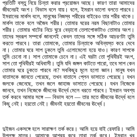
প্রতিটি বস্তু নিয়ে চিন্তা করার প্রয়োজন আছে। কারণ তারা আমাদের
জীবনেরই অংশ। বিভাস বলে যায়। বলে, ইমরান ভালো বলতে পারবে।
ইমরানের মার্কস বলে, মানুষের নিজস্ব শরীরের বাইরেও তার শরীর থাকে।
মার্কস তাকে বলে অজৈব শরীর। তোমার ঘরের নরম বিছানাটাও তোমার
শরীর। তোমার খাটের নিচে ঘুরে বেড়ানো তেলাপোকাটাও তোমার অংশ।
তাদের স্বরূপ সম্পর্কে জানলেই কেবল তাদের সঙ্গে সঠিক আচরণটা তুমি
করতে পারবে। তারা তোমাকে, তোমার চিন্তাকে অবিন্যস্ত করে দেবে
না। তোমার ঘরে সাপ ঢুকলে তুমি এলোমেলো হয়ে যাও। কারণ সাপকে
তুমি চেনো না। সাপ তোমাকে চেনে না। এই ঘরটা তো পৃথিবীরই অংশ,
সাপ তো পৃথিবীরই অধিবাসী। তুমি যদি জঙ্গল কাটতে পারো, তবে সাপ কেন
তোমার ঘরে ঢুকতে পারবে না? সবকিছুর মূলে হলো জ্ঞান। মানুষ যখন
বাতাসকে জানতে পেরেছে, তখন বাতাসে প্লেন ভাসাতে পেরেছে। যখন
জলকে জেনেছে, তখন জলে জাহাজ ভাসাতে পেরেছে। যখন নিজেকে
জানবে, তখন নিজেকে জীবনের ঊর্দ্ধে মেলে ধরতে পারবে। ইমরান অবশ্য
তর্ক করবে আমার সঙ্গে — বিভাস বলে — তার মতে জীবনের ঊর্দ্ধে বলে
কিছু নেই। হয়তো নেই। জীবনই হয়তো জীবনের ঊর্ধ্বে।
দুইজন একসঙ্গে হলে সারাক্ষণ তর্ক করে। আমি হয়ে যাই রেফারি। আমি
উপলক্ষ মাত্র। আমাকে আশ্রয় করে তারা তর্ক করে। ইমরান খুব