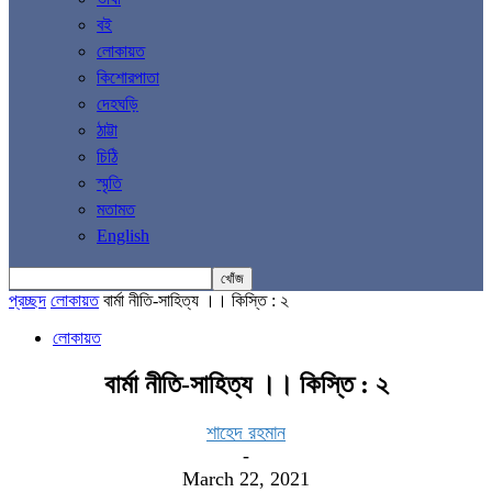
বই
লোকায়ত
কিশোরপাতা
দেহঘড়ি
ঠাট্টা
চিঠি
স্মৃতি
মতামত
English
প্রচ্ছদ
লোকায়ত
বার্মা নীতি-সাহিত্য ।। কিস্তি : ২
লোকায়ত
বার্মা নীতি-সাহিত্য ।। কিস্তি : ২
শাহেদ রহমান
-
March 22, 2021