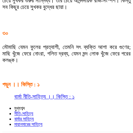
চেয়ে সুখকর গুরুর সান্নিধ্য। তার চেয়ে আনন্দদায়ক রাজ-সংস্পর্শ। কিন্তু
সব কিছুর চেয়ে সুখকর বুদ্ধের ছায়া।
৩০
মৌমাছি যেমন ফুলের প্রত্যাশী, তেমনি সৎ ব্যক্তি আশা করে গুণের;
মাছি খুঁজে ফেরে নোংরা, গলিত দ্রব্য, যেমন মন্দ লোক খুঁজে ফেরে পরের
কলঙ্ক।
পড়ুন ।। কিস্তি : ১
বার্মা নীতি-সাহিত্য ।। কিস্তি : ১
মুখ্যশব্দ
নীতি-সাহিত্য
বার্মার সাহিত্য
মায়ানমারের সাহিত্য