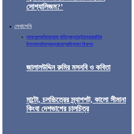
সোশ্যালিজম?’
লেখালেখি
সব
অনুগল্প
কবিতা
চাকমা সাহিত্য
ছড়া
ছোটগল্প
ধারাবাহিক
উপন্যাস
নাটক
প্রবন্ধ
বায়োগ্রাফিক্যাল ফিকশন
জালালউদ্দিন রুমির মসনবি ও কবিতা
মান্টো, চলচ্চিত্রের স্ন্যাপশট, কালো সীমানা
কিংবা দেশভাগের চালচিত্র