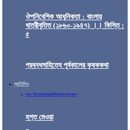
ঔপনিবেশিক আধুনিকতা : বাংলায়
ধাত্রীবৃত্তি (১৮৬০-১৯৪৭) ।। কিস্তি :
৫
প্রবন্ধসাহিত্যে পূর্বকালের কৃষককথা
প্রতিদিন
সব
৭ দিন
অবসর
খানাপিনা
ফ্যাশন
ভ্রমণ
হপ্ত মেওয়া