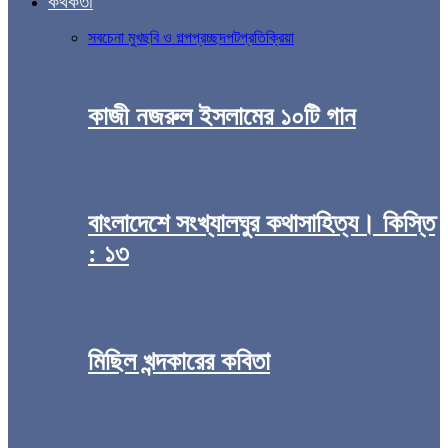
কথকতা
সব
চেনা মুখ
ছবি ও গল্প
প্রচ্ছদপট
প্রতিক্রিয়া
কাজী নজরুল ইসলামের ১০টি গান
বাংলাদেশে সংখ্যালঘুর কথাসাহিত্য। কিস্তি
: ১৩
মিছিল খন্দকারের কবিতা