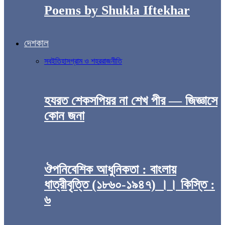
Poems by Shukla Iftekhar
দেশকাল
সব
ইতিহাস
গ্রাম ও শহর
রাজনীতি
হযরত শেকসপিয়র না শেখ পীর — জিজ্ঞাসে
কোন জনা
ঔপনিবেশিক আধুনিকতা : বাংলায়
ধাত্রীবৃত্তি (১৮৬০-১৯৪৭) ।। কিস্তি :
৬