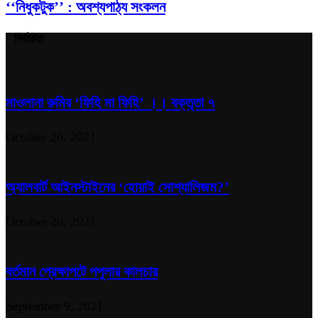
‘‘নিধুকটুক’’ : অবশ্যপাঠ্য সংকলন
নির্বাচিত
মাওলানা রুমির ‘ফিহি মা ফিহি’ ।। বক্তৃতা ৭
October 20, 2021
অ্যালবার্ট আইনস্টাইনের ‘হোয়াই সোশ্যালিজম?’
October 20, 2021
বর্তমান প্রেক্ষাপটে পপুলার কালচার
September 9, 2021