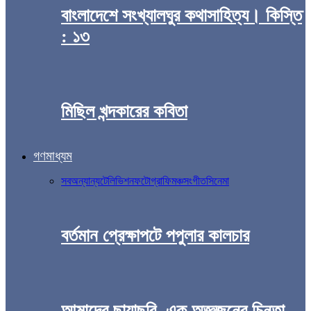
বাংলাদেশে সংখ্যালঘুর কথাসাহিত্য। কিস্তি
: ১৩
মিছিল খন্দকারের কবিতা
গণমাধ্যম
সব
অন্যান্য
টেলিভিশন
ফটোগ্রাফি
মঞ্চ
সংগীত
সিনেমা
বর্তমান প্রেক্ষাপটে পপুলার কালচার
আমাদের ছায়াছবি, এক অজ্ঞজনের চিন্তা