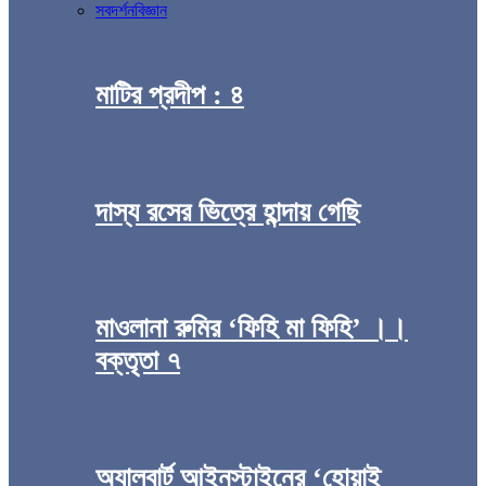
সব
দর্শন
বিজ্ঞান
মাটির প্রদীপ : ৪
দাস্য রসের ভিত্রে হান্দায় গেছি
মাওলানা রুমির ‘ফিহি মা ফিহি’ ।।
বক্তৃতা ৭
অ্যালবার্ট আইনস্টাইনের ‘হোয়াই