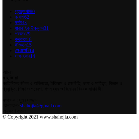
প্রচ্ছদপট
80
কবিতা
62
দর্শন
33
ধারাবাহিক উপন্যাস
31
প্রবন্ধ
29
কথকতা
18
ইতিহাস
15
লেখালেখি
14
সাক্ষাৎকার
14
আমরা
স হ জি য়া
প্রতিদিনের জীবন ও অভিজ্ঞতা, ইতিহাস ও রাজনীতি, ভাষা ও সাহিত্য, বিজ্ঞান ও
প্রযুক্তি, শিক্ষা ও গবেষণা, গণমাধ্যম ও বিনোদন বিষয়ক সাময়িকী।
সম্পাদক : সুমন সাজ্জাদ
যোগাযোগ:
shahojia@gmail.com
অনুসরণ করুন
© Copyright 2021 www.shahojia.com