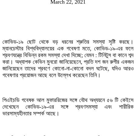
March 22, 2021
কোভিড-১৯ ছোট থেকে বড় ধরনের শ্রুতির সমস্যা সৃষ্টি করছে।
ম্যানচেস্টার বিশ্ববিদ্যালয়ের এক গবেষণা মতে, কোভিড-১৯-এর ফলে
শ্রবণযন্ত্রে বিভিন্ন রকম সমস্যা দেখা দিচ্ছে; যেমন : টিনিটুস বা কানে শব্দ
করা। অধ্যাপক কেভিন মুনরো জানিয়েছেনে, প্রতি দশ জন রুগীর একজন
জানিয়েছেন তাদের শ্রবণে কোনো-না-কোনো বদল ঘটেছে, যদিও আরও
গবেষণার প্রয়োজন আছে বলে উল্লেখ করেছেন তিনি।
পিএইচডি গবেষক আল মুফাররিজের সঙ্গে যৌথ অধ্যয়নে ৫৬ টি কেইসে
দেখেছেন কোভিড-১৯-এর সঙ্গে শ্রবণসমস্যা এবং শারীরিক
ভারসাম্যহীনতার সম্পর্ক আছে।