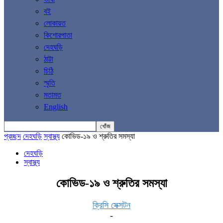
বই
লোকায়ত
কিশোরপাতা
দেহঘড়ি
ঠাট্টা
চিঠি
স্মৃতি
মতামত
English
প্রচ্ছদ
দেহঘড়ি
স্বাস্থ্য
কোভিড-১৯ ও শ্রুতির সমস্যা
দেহঘড়ি
স্বাস্থ্য
কোভিড-১৯ ও শ্রুতির সমস্যা
ক্রিসি সেক্সটন
-