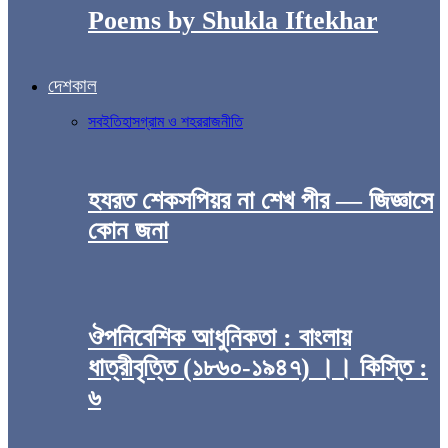
Poems by Shukla Iftekhar
দেশকাল
সব
ইতিহাস
গ্রাম ও শহর
রাজনীতি
হযরত শেকসপিয়র না শেখ পীর — জিজ্ঞাসে
কোন জনা
ঔপনিবেশিক আধুনিকতা : বাংলায়
ধাত্রীবৃত্তি (১৮৬০-১৯৪৭) ।। কিস্তি :
৬