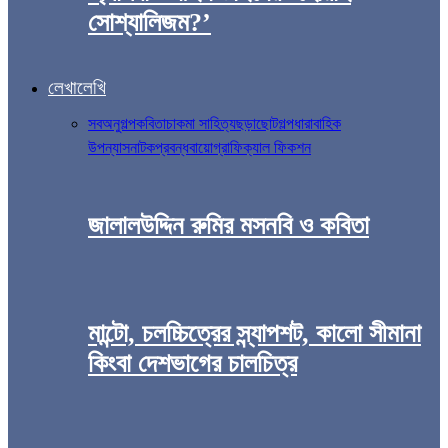
সোশ্যালিজম?’
লেখালেখি
সব
অনুগল্প
কবিতা
চাকমা সাহিত্য
ছড়া
ছোটগল্প
ধারাবাহিক
উপন্যাস
নাটক
প্রবন্ধ
বায়োগ্রাফিক্যাল ফিকশন
জালালউদ্দিন রুমির মসনবি ও কবিতা
মান্টো, চলচ্চিত্রের স্ন্যাপশট, কালো সীমানা
কিংবা দেশভাগের চালচিত্র