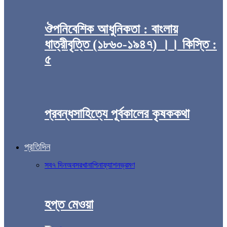
ঔপনিবেশিক আধুনিকতা : বাংলায়
ধাত্রীবৃত্তি (১৮৬০-১৯৪৭) ।। কিস্তি :
৫
প্রবন্ধসাহিত্যে পূর্বকালের কৃষককথা
প্রতিদিন
সব
৭ দিন
অবসর
খানাপিনা
ফ্যাশন
ভ্রমণ
হপ্ত মেওয়া