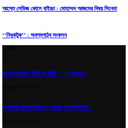
আস্তে লেডিজ কোলে বাইচ্চা : মোহাম্মদ আজমের বিষয় সিনেমা
‘‘নিধুকটুক’’ : অবশ্যপাঠ্য সংকলন
নির্বাচিত
মাওলানা রুমির ‘ফিহি মা ফিহি’ ।। বক্তৃতা ৭
October 20, 2021
অ্যালবার্ট আইনস্টাইনের ‘হোয়াই সোশ্যালিজম?’
October 20, 2021