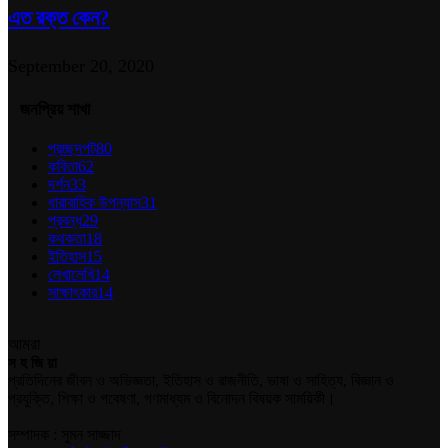
এত রক্ত কেন?
September 20, 2020
জনপ্রিয় শাখা
প্রচ্ছদপট
80
কবিতা
62
দর্শন
33
ধারাবাহিক উপন্যাস
31
প্রবন্ধ
29
কথকতা
18
ইতিহাস
15
লেখালেখি
14
সাক্ষাৎকার
14
আমরা
স হ জি য়া
প্রতিদিনের জীবন ও অভিজ্ঞতা, ইতিহাস ও রাজনীতি, ভাষা ও সাহিত্য, বিজ্ঞান ও
প্রযুক্তি, শিক্ষা ও গবেষণা, গণমাধ্যম ও বিনোদন বিষয়ক সাময়িকী।
সম্পাদক : সুমন সাজ্জাদ