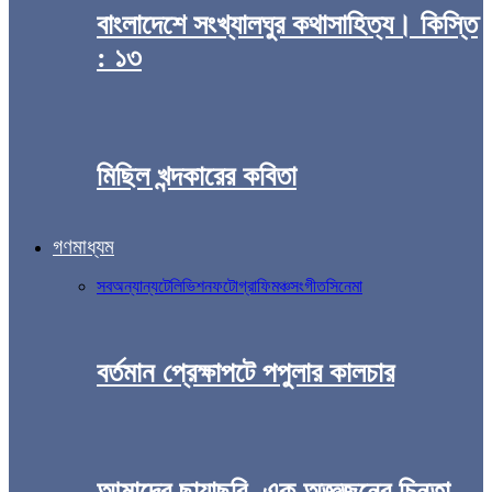
বাংলাদেশে সংখ্যালঘুর কথাসাহিত্য। কিস্তি
: ১৩
মিছিল খন্দকারের কবিতা
গণমাধ্যম
সব
অন্যান্য
টেলিভিশন
ফটোগ্রাফি
মঞ্চ
সংগীত
সিনেমা
বর্তমান প্রেক্ষাপটে পপুলার কালচার
আমাদের ছায়াছবি, এক অজ্ঞজনের চিন্তা