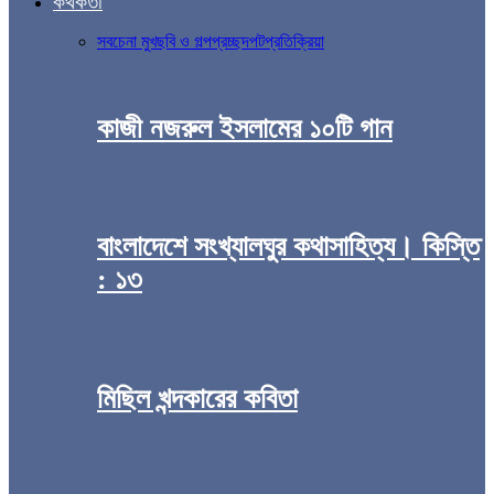
কথকতা
সব
চেনা মুখ
ছবি ও গল্প
প্রচ্ছদপট
প্রতিক্রিয়া
কাজী নজরুল ইসলামের ১০টি গান
বাংলাদেশে সংখ্যালঘুর কথাসাহিত্য। কিস্তি
: ১৩
মিছিল খন্দকারের কবিতা