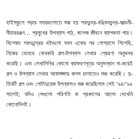
হাইস্কুলে পড়ার সময়গুলোতে শুরু হয় শরৎচন্দ্র-বঙ্কিমচন্দ্র-ফাল্গুনী-
নীহাররঞ্জন… প্রমুখের উপন্যাস পাঠ, কলেজ জীবনে ব্যাপকতা পায়।
বিশেষত শরৎচন্দ্রের বইগুলো যখন একের পর গোগ্রাসে গিলেছি,
নিজের ভেতরে বোধকরি গল্প-উপন্যাস লেখার প্রেরণা অনুভবর
করেছি। এবং লেখালিখির কোনো ব্যাকরণসূত্র অনুসন্ধান না-করেই
গল্প ও উপন্যাস লেখার আকাঙ্ক্ষায় কলম চালাতেও শুরু করেছি। দু-
তিনটি গল্প এবং গোটাদুয়েক উপন্যাসও শুরু করেছিলাম সেই ‘৯৪/‘৯৫
সালেই; যদিও সেগুলো পরিণতি বা প্রকাশের আলো দেখেনি
কোনোদিনই।