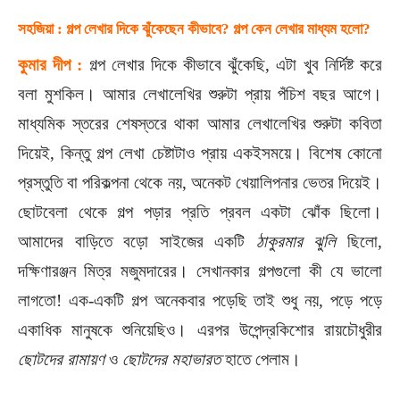
সহজিয়া : গল্প লেখার দিকে ঝুঁকেছেন কীভাবে? গল্প কেন লেখার মাধ্যম হলো?
কুমার দীপ :
গল্প লেখার দিকে কীভাবে ঝুঁকেছি, এটা খুব নির্দিষ্ট করে
বলা মুশকিল। আমার লেখালেখির শুরুটা প্রায় পঁচিশ বছর আগে।
মাধ্যমিক স্তরের শেষস্তরে থাকা আমার লেখালেখির শুরুটা কবিতা
দিয়েই, কিন্তু গল্প লেখা চেষ্টাটাও প্রায় একইসময়ে। বিশেষ কোনো
প্রস্তুতি বা পরিকল্পনা থেকে নয়, অনেকট খেয়ালিপনার ভেতর দিয়েই।
ছোটবেলা থেকে গল্প পড়ার প্রতি প্রবল একটা ঝোঁক ছিলো।
আমাদের বাড়িতে বড়ো সাইজের একটি
ঠাকুরমার ঝুলি
ছিলো,
দক্ষিণারঞ্জন মিত্র মজুমদারের। সেখানকার গল্পগুলো কী যে ভালো
লাগতো! এক-একটি গল্প অনেকবার পড়েছি তাই শুধু নয়, পড়ে পড়ে
একাধিক মানুষকে শুনিয়েছিও। এরপর উপেন্দ্রকিশোর রায়চৌধুরীর
ছোটদের রামায়ণ
ও
ছোটদের মহাভারত
হাতে পেলাম।