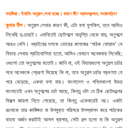
সহজিয়া : ইদানিং অনুগল্প লেখা হচ্ছে। কারণ কী? স্থানস্বল্পতা, সহজপাঠ্য?
কুমার দীপ :
অণুগল্প লেখার কারণ কী, এটা বলা মুশকিল, তবে আমিও
লিখেছি দু-চারটে। এমনিতেই ছোটগল্পে অতৃপ্তি থেকে যায়, অণুগল্পে
আরও বেশি। নব্বইয়ের দশকে ভোরের কাগজের ‘পাঠক ফোরাম’ যে
ফিচার লেখার প্রতিযোগিতা হতো, আমিও যেখানে অনেকবার লিখেছি;
ওগুলো তো অণুগল্পের মতোই। জানি না, ওই ফিচারগুলো অণুগল্প চর্চার
পথে অনেককে প্রেরণা দিয়েছে কি না, তবে অণুগল্প চর্চার প্রবণতা যে
পরে বেড়েছে, একথা বলা যায়। বাংলাদেশ ও পশ্চিমবাংলা উভয়
বাংলাতেই এখন অণুগল্পের চর্চা আছে, কিন্তু ওটা যে ঠিক ছোটগুল্পের
বিকল্প জায়গা নিতে পেরেছে, তা কিন্তু একেবারেই নয়। একটা
রচনাকে তার কাঙ্ক্ষিত বা উপযুক্ত পরিসরে উপস্থাপন করে পাঠকের
বাহবা অর্জন করাটাই আসল ব্যাপার, সেটা গল্প হলো না কি অণুগল্প