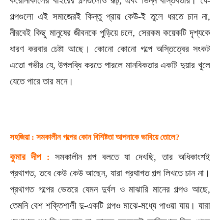
করোনাকালের বাইরের গল্পগুলোও রূঢ়, এবং ভিন্ন বাস্তবতার। যে-
গল্পগুলো এই সমাজেরই কিন্তু প্রায় কেউ-ই তুলে ধরতে চান না,
নীরবেই কিছু মানুষের জীবনকে পুড়িয়ে চলে, সেরকম কয়েকটি দৃশ্যকে
ধারণ করবার চেষ্টা আছে। কোনো কোনো গল্পে অস্তিত্বের সংকট
এতো গভীর যে, উপলব্ধি করতে পারলে মানবিকতার একটি দুয়ার খুলে
যেতে পারে তার মনে।
সহজিয়া : সমকালীন গল্পের কোন বিশিষ্টতা আপনাকে ভাবিয়ে তোলে?
কুমার দীপ :
সমকালীন গল্প বলতে যা দেখছি, তার অধিকাংশই
প্রথাগত, তবে কেউ কেউ আছেন, যারা প্রথাগত গল্প লিখতে চান না।
প্রথাগত গল্পের ভেতরে যেমন দুর্বল ও মাঝারি মানের গল্পও আছে,
তেমনি বেশ শক্তিশালী দু-একটি গল্পও মাঝে-মধ্যে পাওয়া যায়। যারা