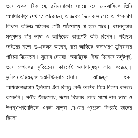
তবে একথা ঠিক যে, রবীন্দ্রনাথের সময়ে বসে যে-আঙ্গিকে তিনি
অসাধারণত্ব দেখাতে পেরেছেন, আজকের দিনে বসে সেই আঙ্গিকে গল্প
লিখলে অভিজ্ঞ পাঠকের সেটা পাঠযোগ্য না-হতে পারে। কমলকুমার
মজুমদার তাঁর ভাষা ও আঙ্গিকের কারণেই অতি বিশেষ। শহীদুল
জহিরের মতো দু-একজন আছেন, যারা আঙ্গিকে অসাধারণ মুন্সিয়ানার
পরিচয় দিয়েছেন। সুবোধ ঘোষের ‘অযান্ত্রিক’ বিষয় হিসেবে অদৃষ্টপূর্ব,
তবে লেখকের কৃতিত্বের কারণেই অসামান্যত্ব লাভ করেছে।
সন্দীপন-অমিয়ভূষণ-ওয়ালীউল্লাহ-হাসান আজিজুল হক-
আখতারুজ্জামান ইলিয়াস এঁরা কিন্তু কেউ আঙ্গিক নিয়ে বিশেষ কসরত
করেননি। গভীর জীবনবোধ, গল্পের বিষয়ের সাথে সাথে তার ভাষা ও
উপস্থাপনশৈলিকে একটা মাত্রা দেওয়ার প্রচেষ্টা নিশ্চয়ই তাদের
ছিলো।