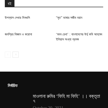
বই
উপন্যাস লেখার দিনগুলি
“মৃত” ভাষার সজীব বয়ান
জনপ্রিয় বিজ্ঞান ও করোনা
‘মনন রেখা’ : বাংলাদেশের উর্দু কবি আহমেদ
ইলিয়াস সংখ্যা প্রসঙ্গ
নির্বাচিত
মাওলানা রুমির ‘ফিহি মা ফিহি’ ।। বক্তৃতা
৭
October 20, 2021