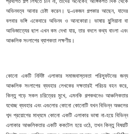
প্রথাগত গল্প লিখতে চান না, তাদের অনেকেই আঙ্গিকগত দিক থেকে
অভিনবত্ব আনার চেষ্টা করেন। দু-একজন গল্পকার আছেন, যাদের
বলবার ভঙ্গি একেবারে অভিনব ও আনকোরা। ভাষায় মুন্সিয়ানা বা
আভিজাত্যের ছাপ এখন কম দেখা যায়, তার বদলে কথ্য বাংলা এবং
আঞ্চলিক সংলাপের ব্যাপকতা লক্ষণীয়।
কোনো একটি নির্দিষ্ট এলাকার সমাজবাস্তবতা পরিস্ফূটনের জন্য
আঞ্চলিক সংলাপের ব্যবহার লেখকের দক্ষতারই পরিচয় বহন করে,
কিন্তু গড়ে সকল চরিত্রের মুখে, এমনকি গল্পকথনেও আঞ্চলিকতার
যথেচ্ছ ব্যবহার এবং এগুলোর কোনো কোনোটি যখন বিভিন্ন অঞ্চলের
শব্দ প্রয়োগের মাধ্যমে কোনো একটি এলাকার ভাষা না-হয়ে বিভিন্ন
এলাকার আঞ্চলিকতার একটি ককটেল হয়ে ওঠে, তখন কিন্তু বিষয়টি