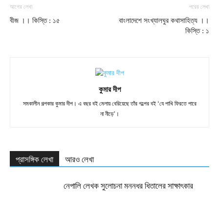
আগের লেখা
পরের লেখা
বীজ ।। কিস্তি : ১৫
বাংলাদেশে সংখ্যালঘুর কথাসাহিত্য ।।
কিস্তি : ১
কুমার দীপ
সমকালীন গল্পকার কুমার দীপ। এ বছর বই মেলায় বেরিয়েছে তাঁর গল্পের বই ‘যে পাখি ফিরতে পারে
না নীড়ে’।
প্রাসঙ্গিক লেখা
আরও লেখা
নেপালি লেখক সুলোচনা মননধর ধিতালের সাক্ষাৎকার