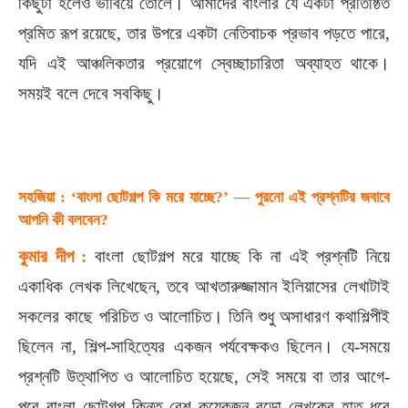
কিছুটা হলেও ভাবিয়ে তোলে। আমাদের বাংলার যে একটা প্রতিষ্ঠিত
প্রমিত রূপ রয়েছে, তার উপরে একটা নেতিবাচক প্রভাব পড়তে পারে,
যদি এই আঞ্চলিকতার প্রয়োগে স্বেচ্ছাচারিতা অব্যাহত থাকে।
সময়ই বলে দেবে সবকিছু।
সহজিয়া : ‘বাংলা ছোটগল্প কি মরে যাচ্ছে?’ — পুরনো এই প্রশ্নটির জবাবে
আপনি কী বলবেন?
কুমার দীপ :
বাংলা ছোটগল্প মরে যাচ্ছে কি না এই প্রশ্নটি নিয়ে
একাধিক লেখক লিখেছেন, তবে আখতারুজ্জামান ইলিয়াসের লেখাটাই
সকলের কাছে পরিচিত ও আলোচিত। তিনি শুধু অসাধারণ কথাশিল্পীই
ছিলেন না, শিল্প-সাহিত্যের একজন পর্যবেক্ষকও ছিলেন। যে-সময়ে
প্রশ্নটি উত্থাপিত ও আলোচিত হয়েছে, সেই সময়ে বা তার আগে-
পরে বাংলা ছোটগল্প কিন্তু বেশ কয়েকজন বড়ো লেখকের হাত ধরে