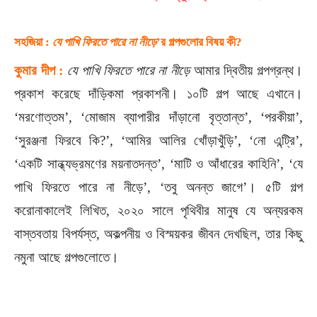
সহজিয়া :
যে পাখি ফিরতে পারে না নীড়ে
’র গল্পগুলোর বিষয় কী?
কুমার দীপ :
যে পাখি ফিরতে পারে না নীড়ে
আমার দ্বিতীয় গল্পগ্রন্থ।
প্রকাশ করেছে দাঁড়িকমা প্রকাশনী। ১০টি গল্প আছে এখানে।
‘মরণোত্তম’, ‘মোজাম ব্যাপারীর দাঁড়ানো বৃত্তান্ত’, ‘পরকীয়া’,
‘সুরঞ্জনা ফিরবে কি?’, ‘আমির আলির খোঁড়াখুঁড়ি’, ‘নো এন্ট্রি’,
‘একটি সান্ধ্যভ্রমণের ময়নাতদন্ত’, ‘মাটি ও আঁধারের কাহিনি’, ‘যে
পাখি ফিরতে পারে না নীড়ে’, ‘তবু অনন্ত জাগে’। ৫টি গল্প
করোনাকালেই লিখিত, ২০২০ সালে পৃথিবীর মানুষ যে অন্যরকম
বাস্তবতায় বিপর্যস্ত, অকল্পনীয় ও বিস্ময়কর জীবন দেখছিল, তার কিছু
নমুনা আছে গল্পগুলোতে।