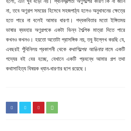
হলো, এটা খুব বড়ো নয়। স্থানস্বল্পতা অণুগল্পের কারণ কি না জানি
না, তবে অণুগল্প সময়ের হিসেবে সহজপাঠ্য হলেও অনুধাবনের ক্ষেত্রে
হতে পারে না বলেই আমার ধারণা। গদ্যকবিতার মতো ইঙ্গিতময়
ভাষার ব্যবহার অণুগল্পকে একটা ভিন্ন শৈল্পিক মাত্রা দিতে পারে
কখনও কখনও। হয়তো অতোটা প্রাসঙ্গিক নয়, তবু উল্লেখ করছি যে,
এবছরই পুঁথিনিলয় প্রকাশনী থেকে
কথাশিল্পের আঙিনায়
নামে একটি
গদ্যের বই বের হচ্ছে, যেখানে একটি প্রবন্ধে আমার গল্প তথা
কথাসাহিত্য বিষয়ক ধ্যান-ধারণার ছাপ রয়েছে।