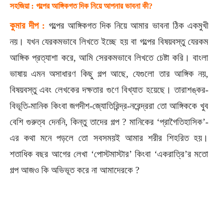
সহজিয়া : গল্পের আঙ্গিকগত দিক নিয়ে আপনার ভাবনা কী?
কুমার দীপ :
গল্পের আঙ্গিকগত দিক নিয়ে আমার ভাবনা ঠিক একমুখী
নয়। যখন যেরকমভাবে লিখতে ইচ্ছে হয় বা গল্পের বিষয়বস্তু যেরকম
আঙ্গিক প্রত্যাশা করে, আমি সেরকমভাবে লিখতে চেষ্টা করি। বাংলা
ভাষায় এমন অসাধারণ কিছু গল্প আছে, যেগুলো তার আঙ্গিক নয়,
বিষয়বস্তু এবং লেখকের দক্ষতার গুণে বিখ্যাত হয়েছে। তারাশঙ্কর-
বিভূতি-মানিক কিংবা জগদীশ-জ্যোতিরিন্দ্র-নরেন্দ্ররা তো আঙ্গিককে খুব
বেশি গুরুত্ব দেননি, কিন্তু তাদের গল্প ? মানিকের ‘প্রাগৈতিহাসিক’-
এর কথা মনে পড়লে তো সবসময়ই আমার শরীর শিহরিত হয়।
শতাধিক বছর আগের লেখা ‘পোস্টমাস্টার’ কিংবা ‘একরাত্রি’র মতো
গল্প আজও কি অভিভূত করে না আমাদেরকে ?