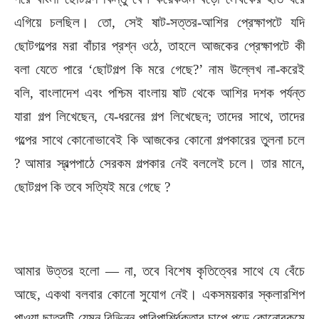
এগিয়ে চলছিল। তো, সেই ষাট-সত্তর-আশির প্রেক্ষাপটে যদি
ছোটগল্পের মরা বাঁচার প্রশ্ন ওঠে, তাহলে আজকের প্রেক্ষাপটে কী
বলা যেতে পারে ‘ছোটগল্প কি মরে গেছে?’ নাম উল্লেখ না-করেই
বলি, বাংলাদেশ এবং পশ্চিম বাংলায় ষাট থেকে আশির দশক পর্যন্ত
যারা গল্প লিখেছেন, যে-ধরনের গল্প লিখেছেন; তাদের সাথে, তাদের
গল্পের সাথে কোনোভাবেই কি আজকের কোনো গল্পকারের তুলনা চলে
? আমার স্বল্পপাঠে সেরকম গল্পকার নেই বললেই চলে। তার মানে,
ছোটগল্প কি তবে সত্যিই মরে গেছে ?
আমার উত্তর হলো — না, তবে বিশেষ কৃতিত্বের সাথে যে বেঁচে
আছে, একথা বলবার কোনো সুযোগ নেই। একসময়কার স্কলারশিপ
পাওয়া ছাত্রটি যেমন বিভিন্ন পারিপার্শ্বিকতার চাপে পড়ে কোনোরকমে