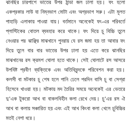
ঝানছির চারপাশে ভাতের উপর ঠান্ডা জল ঢালা হয়। ফং হলো
একপ্রকার লাউ যা নিম্নভাগ মোটা এবং অগ্রভাগ সরু। এটা মূলত
পাহাড়ি এলাকায় পাওয়া যায়। বর্তমানে অনেকেই ফং-এর পরিবর্তে
প্লাস্টিকের বোতল ব্যবহার করে থাকে। ফং দিয়ে চু বিচ্চি তুলে
নেওয়ার পর ঝাঞ্ছির মাঝখানে পুনরায় যে রস জমা হয় তা আবার ফং
দিয়ে তুলে বার বার ভাতের উপর ঢালা হয় এতে করে ঝানছির
মাঝখানের রস ক্রমশ ঘোলা হতে থাকে। সেই ঘোলাটে রস আসরে
উপবিষ্ট প্রবীণ ব্যক্তিকে এবং অতিথিবৃন্দকে পরিবেশন করা হয়।
কলসী বা মটকার চু শেষ হলে পানি ঢেলে পরদিন বাসি চু বা সেগ্রা
হিসেবে খাওয়া হয়। মটকায় মদ তৈরির সময়ে অনেকেই এর ভেতরে
দু’এক টুকরো আখ বা বাকলবিহীন কলা রেখে দেয়। চু’এর রস ঐ
আখ বা কলায় সঞ্চারিত হয় এবং এই আখ কিংবা কলা খেলে চুবিচ্চির
মতই নেশা ধরে।