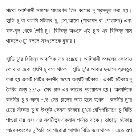
গারো আদিবাসী সমাজে সাধারণত তিন ধরনের চু প্রস্তুত করা হয়।
হান্ডি চু বা কলসি মটকার চু, সো.আচো (পাকামদ বা পোড়ামদ) এবং
ফল-মূল থেকে তৈরি চু। বিভিন্ন অঞ্চলে এই চু’র এর বিভিন্ন নাম
থাকলেও চু’ বললে সবগুলোকে বুঝায়।
হান্ডি চু’র বিভিন্ন আঞ্চলিক নাম রয়েছে। আদিবাসী অঞ্চলের কোথাও
কোথাও একে হাংগি চু বলে থাকে। হান্ডি চু’র আবার দুভাবে প্রস্তুত
করা হয় একটি মাটির কলসীর মধ্যে অন্যটি মটকায়। একটি মটকায় চু
তৈরির জন্য ১৫/২০ সের চাল এর ভাতের প্রয়োজন হয়। অন্যদিকে
কলসীর চু’র জন্য ৩/৪ সের চালের ভাত হলে যথেষ্ট। কলসীর চু’র
চেয়ে মটকার চু’ই উৎকৃষ্ট কেননা মটকার চু’য়ে বেশিপরিমাণে চু বিচ্চি
পাওয়া যায় এবং এর স্থায়ীত্ব একমাস পর্যন্ত থাকে। তাছাড়া মটকায়
আরেকধরণের চু তৈরি হয় গারোরা আখাম বিচ্চি বলে থাকে। এতে অল্প