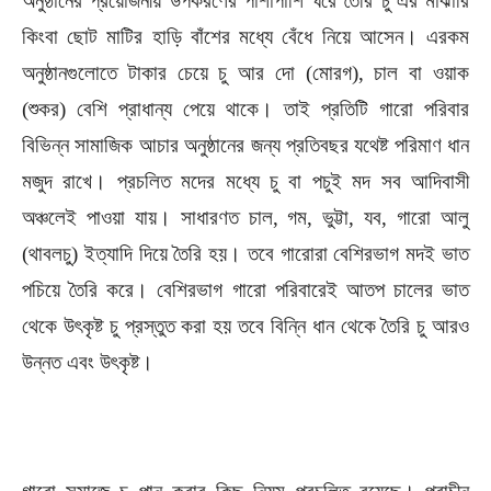
অনুষ্ঠানের প্রয়োজনীয় উপকরণের পাশাপাশি ঘরে তৈরি চু’এর মাঝারি
কিংবা ছোট মাটির হাড়ি বাঁশের মধ্যে বেঁধে নিয়ে আসেন। এরকম
অনুষ্ঠানগুলোতে টাকার চেয়ে চু আর দো (মোরগ), চাল বা ওয়াক
(শুকর) বেশি প্রাধান্য পেয়ে থাকে। তাই প্রতিটি গারো পরিবার
বিভিন্ন সামাজিক আচার অনুষ্ঠানের জন্য প্রতিবছর যথেষ্ট পরিমাণ ধান
মজুদ রাখে। প্রচলিত মদের মধ্যে চু বা পচুই মদ সব আদিবাসী
অঞ্চলেই পাওয়া যায়। সাধারণত চাল, গম, ভুট্টা, যব, গারো আলু
(থাবলচু) ইত্যাদি দিয়ে তৈরি হয়। তবে গারোরা বেশিরভাগ মদই ভাত
পচিয়ে তৈরি করে। বেশিরভাগ গারো পরিবারেই আতপ চালের ভাত
থেকে উৎকৃষ্ট চু প্রস্তুত করা হয় তবে বিন্নি ধান থেকে তৈরি চু আরও
উন্নত এবং উৎকৃষ্ট।