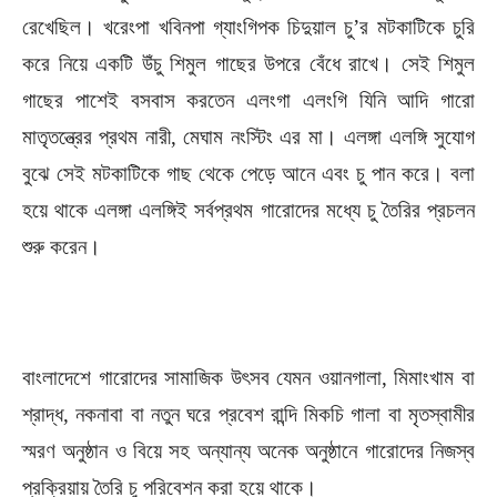
রেখেছিল। খরেংপা খবিনপা গ্যাংগিপক চিদুয়াল চু’র মটকাটিকে চুরি
করে নিয়ে একটি উঁচু শিমুল গাছের উপরে বেঁধে রাখে। সেই শিমুল
গাছের পাশেই বসবাস করতেন এলংগা এলংগি যিনি আদি গারো
মাতৃতন্ত্রের প্রথম নারী, মেঘাম নংস্টিং এর মা। এলঙ্গা এলঙ্গি সুযোগ
বুঝে সেই মটকাটিকে গাছ থেকে পেড়ে আনে এবং চু পান করে। বলা
হয়ে থাকে এলঙ্গা এলঙ্গিই সর্বপ্রথম গারোদের মধ্যে চু তৈরির প্রচলন
শুরু করেন।
বাংলাদেশে গারোদের সামাজিক উৎসব যেমন ওয়ানগালা, মিমাংখাম বা
শ্রাদ্ধ, নকনাবা বা নতুন ঘরে প্রবেশ রান্দি মিকচি গালা বা মৃতস্বামীর
স্মরণ অনুষ্ঠান ও বিয়ে সহ অন্যান্য অনেক অনুষ্ঠানে গারোদের নিজস্ব
প্রক্রিয়ায় তৈরি চু পরিবেশন করা হয়ে থাকে।