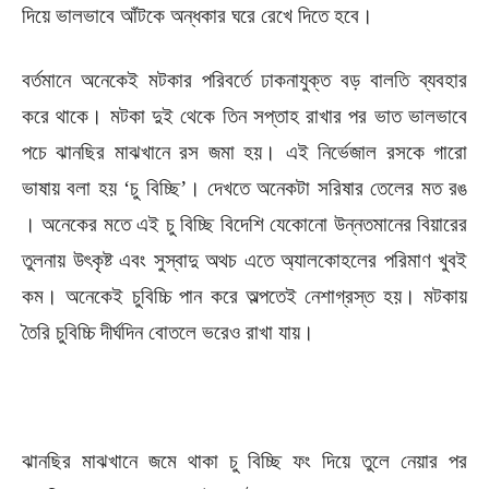
দিয়ে ভালভাবে আঁটকে অন্ধকার ঘরে রেখে দিতে হবে।
বর্তমানে অনেকেই মটকার পরিবর্তে ঢাকনাযুক্ত বড় বালতি ব্যবহার
করে থাকে। মটকা দুই থেকে তিন সপ্তাহ রাখার পর ভাত ভালভাবে
পচে ঝানছির মাঝখানে রস জমা হয়। এই নির্ভেজাল রসকে গারো
ভাষায় বলা হয় ‘চু বিচ্ছি’। দেখতে অনেকটা সরিষার তেলের মত রঙ
। অনেকের মতে এই চু বিচ্ছি বিদেশি যেকোনো উন্নতমানের বিয়ারের
তুলনায় উৎকৃষ্ট এবং সুস্বাদু অথচ এতে অ্যালকোহলের পরিমাণ খুবই
কম। অনেকেই চুবিচ্চি পান করে অল্পতেই নেশাগ্রস্ত হয়। মটকায়
তৈরি চুবিচ্চি দীর্ঘদিন বোতলে ভরেও রাখা যায়।
ঝানছির মাঝখানে জমে থাকা চু বিচ্ছি ফং দিয়ে তুলে নেয়ার পর