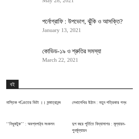
May 28, 2021
পর্নোগ্রাফি : উপভোগ, ঝুঁকি ও আসক্তি?
January 13, 2021
কোভিড-১৯ ও শ্রুতির সমস্যা
March 22, 2021
বই
নাস্তিক পণ্ডিতের ভিটা ।। সন্মাত্রানন্দ
লেখালেখির উঠান : নতুন পত্রিকার গন্ধ
‘‘নিধুকটুক’’ : অবশ্যপাঠ্য সংকলন
দুশ বছর পূর্তিতে বিদ্যাসাগর : মূল্যায়ন-
পুনর্মূল্যায়ন