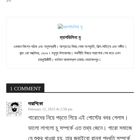
১৩
ম্যাগডিলিনা মৃ
একজন নিমগ্ন পাঠক এবং অনুসন্ধানী। আগ্রহের বিষয় লোক সংস্কৃতি, শিল্প-সাহিত্য এবং সঙ্গীত।
জন্ম ৩রা অক্টোবর, ১৯৮৯। মধুপুর উপজেলায়। অর্থনীতি বিষয়ে পড়াশোনা শেষ করে এখন
চারকুরিজীবী। বর্তমান আবাসস্থল ঢাকার মোহাম্মদপুর।
1 COMMENT
দারাশিকো
February 12, 2023 At 2:58 pm
গারোদের নিয়ে পড়তে গিয়ে এই পোস্টের খবর পেলাম।
ভালো লাগলো চু সম্পর্কে এত তথ্য জেনে। গারো সমাজে
যে শুকর খাওয়া হয়, তার জবাইবো রান্না পদ্ধতি সম্পর্কে