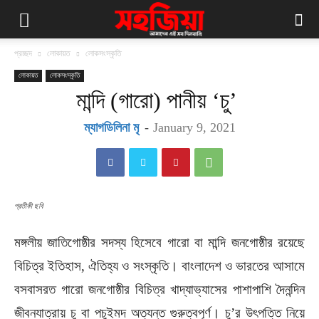
প্রচ্ছদ
লোকায়ত
লোকসংস্কৃতি
লোকায়ত
লোকসংস্কৃতি
মান্দি (গারো) পানীয় ‘চু’
ম্যাগডিলিনা মৃ
-
January 9, 2021
প্রতীকী ছবি
মঙ্গলীয় জাতিগোষ্ঠীর সদস্য হিসেবে গারো বা মান্দি জনগোষ্ঠীর রয়েছে
বিচিত্র ইতিহাস, ঐতিহ্য ও সংস্কৃতি। বাংলাদেশ ও ভারতের আসামে
বসবাসরত গারো জনগোষ্ঠীর বিচিত্র খাদ্যাভ্যাসের পাশাপাশি দৈনন্দিন
জীবনযাত্রায় চু বা পচুইমদ অত্যন্ত গুরুত্বপূর্ণ। চু’র উৎপত্তি নিয়ে