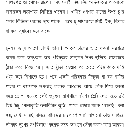
সাধারণত তা গোপন রাখেন এবং সবাই নিজ নিজ অভিজ্ঞতার আলোকে
নানারকম লতাপাতা মিশিয়ে থাকেন। খামির গুনগত মানের উপর চু’র
স্বাদ বিভিন্ন ধরনের হয়ে থাকে। তবে চু সাধারণত মিষ্টি, টক, তিক্ত
বা কষা স্বাদের হয়ে থাকে।
চু-এর জন্য আতপ চালই ভাল। আতপ চালের ভাত শুকনা ঝরঝরে
রান্না করে অন্ধকার ঘরে পরিষ্কার মাদুরের উপর ছড়িয়ে ভালভাবে
ঠান্ডা করে নিতে হয়। ভাত ঠান্ডা হওয়ার পর তাতে পরিমাণমত খামি
গুঁড়া করে মিশাতে হয়। পরে একটি পরিষ্কার দিক্কা বা বড় মাটির
পাত্র যা কমপক্ষে সপ্তাহ খানেক আগুনের আচে সেঁক দিয়ে শুকনা
করে তোলা হয়েছে সেই ভান্ডের মাঝখানে বাঁশের তৈরি দেড় হতে দুই
ফিট উচু গোলাকৃতি তলাবিহীন ঝুড়ি, গারো ভাষায় যাকে ‘ঝানছি’ বলা
হয়, সেই ঝানছি বসিয়ে ঝানছির চারপাশে খামি মাখানো ভাত সাজিয়ে
মটকার মুখের উপরিভাগে কয়েক স্তর আগুনে সেঁকা কলাপাতার আবরণ