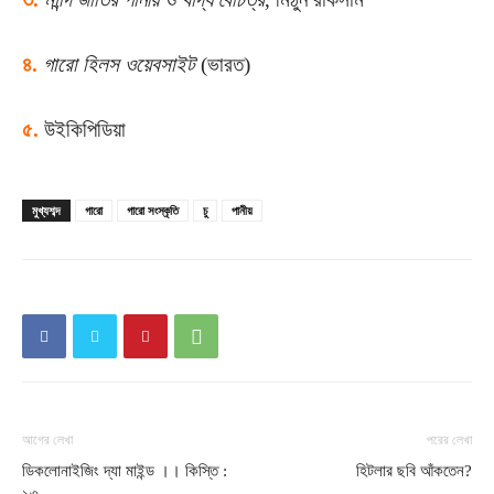
৪.
গারো হিলস ওয়েবসাইট
(ভারত)
৫.
উইকিপিডিয়া
মুখ্যশব্দ
গারো
গারো সংস্কৃতি
চু
পানীয়
আগের লেখা
পরের লেখা
ডিকলোনাইজিং দ্যা মাইন্ড ।। কিস্তি :
হিটলার ছবি আঁকতেন?