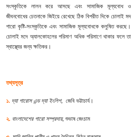
সংস্কৃতিকে লালন করে আসছে এবং সামাজিক মূল্যবোধ ও
জীবনবোধের চেতনাকে জিইয়ে রেখেছে ঠিক বিপরীত দিকে চোলাই মদ
গারো কৃষ্টি-সংস্কৃতিকে এবং সামাজিক মূল্যবোধকে কলুষিত করছে।
চোলাই মদে অ্যালকোহলের পরিমাণ অধিক পরিমাণে থাকার ফলে তা
স্বাস্থ্যের জন্য ক্ষতিকর।
তথ্যসূত্র
১.
দ্যা গারোস এন্ড দ্যা ইংলিশ
, জেবি ভট্টাচার্য।
২.
বাংলাদেশের গারো সম্প্রদায়
, শুভাষ জেংচাম
৩.
মান্দি জাতির পানীয় ও খাদ্য বৈচিত্র
, মিঠুন রাকসাম