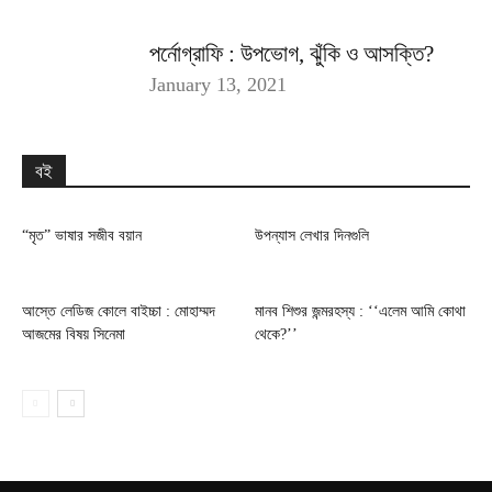
পর্নোগ্রাফি : উপভোগ, ঝুঁকি ও আসক্তি?
January 13, 2021
বই
“মৃত” ভাষার সজীব বয়ান
উপন্যাস লেখার দিনগুলি
আস্তে লেডিজ কোলে বাইচ্চা : মোহাম্মদ
মানব শিশুর জন্মরহস্য : ‘‘এলেম আমি কোথা
আজমের বিষয় সিনেমা
থেকে?’’