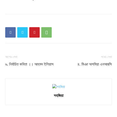
আগের লেখা
পরের লেখা
৬. নির্বাচিত কবিতা ।। আহমদ ইলিয়াস
৪. মিঞা অসমিয়া এনআরসি
সহজিয়া