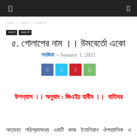
প্রচ্ছদ
কথকতা
প্রচ্ছদপট
কথকতা
প্রচ্ছদপট
৫. গোলাপের নাম ।। উমবের্তো একো
সহজিয়া
-
January 1, 2021
উপন্যাস ।। অনুবাদ : জিএইচ হাবীব ।। বাতিঘর
অত্যন্ত পরিশ্রমসাধ্য একটি কাজ ইতালিয়ান ঔপন্যাসিক ও