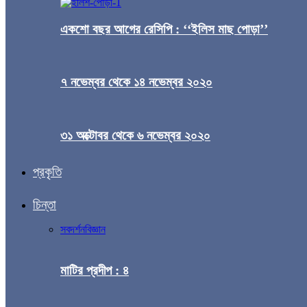
একশো বছর আগের রেসিপি : ‘‘ইলিস মাছ পোড়া’’
৭ নভেম্বর থেকে ১৪ নভেম্বর ২০২০
৩১ অক্টোবর থেকে ৬ নভেম্বর ২০২০
প্রকৃতি
চিন্তা
সব
দর্শন
বিজ্ঞান
মাটির প্রদীপ : ৪