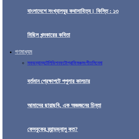
বাংলাদেশে সংখ্যালঘুর কথাসাহিত্য। কিস্তি : ১৩
মিছিল খন্দকারের কবিতা
গণমাধ্যম
সব
অন্যান্য
টেলিভিশন
ফটোগ্রাফি
মঞ্চ
সংগীত
সিনেমা
বর্তমান প্রেক্ষাপটে পপুলার কালচার
আমাদের ছায়াছবি, এক অজ্ঞজনের চিন্তা
ফেসবুকের ব্র্যান্ডভ্যালু কত?