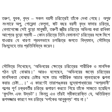
তরুণ, যুবক, বৃদ্ধ – সকল বয়সী চরিত্রেই তাঁকে দেখা গেছে।
অপুর
সংসারে
অপু, গোয়েন্দা ফেলুদা, ষাট বছর বয়সী বৃদ্ধ ফাদার চরিত্র,
বেলাশেষে
র সেই বুড়ো মানুষটি, তরুণী স্ত্রীর চরিত্রে অভিনয় করা রাধিকা
আপ্তের বুড়ো স্বামী – কোন চরিত্রে তিনি বেমানান? চরিত্রের সঙ্গে মিশে
যাওয়ার যে ধারণা প্রবলভাবে চলচ্চিত্র জগতে বিদ্যমান, সৌমিত্র
নিঃসন্দেহে তার প্রতিনিধিত্ব করেন।
সৌমিত্র লিখেছেন, ‘অভিনয়ের ক্ষেত্রে চরিত্রের শারীরিক ও মানসিক
গঠন দুই বোঝায়।’ আরও বলেছেন, ‘অভিনয়ের জন্যে চরিত্রের
মানসিকতা বোঝার চেষ্টার সঙ্গে তার শারীরিক আচার ব্যবহারকে কল্পনা
করার চেষ্টা…।’ এ কারণেই তারাশঙ্করর বন্দ্যোপাধ্যায়ের ‘অগ্রদানী’
গল্পের পূর্ণ চক্রবর্তীর চরিত্র রূপায়ণ করতে গিয়ে তাঁকে সাজতে হয়েছিল
‘কুৎসিৎ এবং উদ্ভট’। কিন্তু এও তাঁরই স্বীকারোক্তি যে, অতিরিক্ত
রূপসজ্জার কারণে সব চরিত্র ‘দর্শকের আনুকূল্য’ পায় না।’