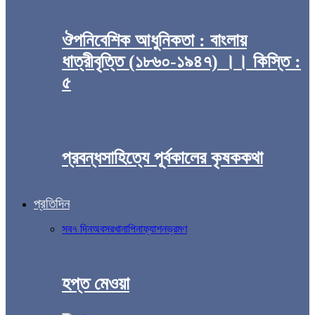
ঔপনিবেশিক আধুনিকতা : বাংলায়
ধাত্রীবৃত্তি (১৮৬০-১৯৪৭) ।। কিস্তি :
৫
প্রবন্ধসাহিত্যে পূর্বকালের কৃষককথা
প্রতিদিন
সব
৭ দিন
অবসর
খানাপিনা
ফ্যাশন
ভ্রমণ
হপ্ত মেওয়া