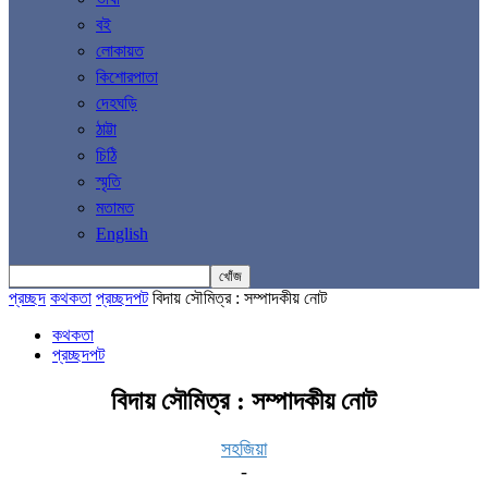
বই
লোকায়ত
কিশোরপাতা
দেহঘড়ি
ঠাট্টা
চিঠি
স্মৃতি
মতামত
English
প্রচ্ছদ
কথকতা
প্রচ্ছদপট
বিদায় সৌমিত্র : সম্পাদকীয় নোট
কথকতা
প্রচ্ছদপট
বিদায় সৌমিত্র : সম্পাদকীয় নোট
সহজিয়া
-