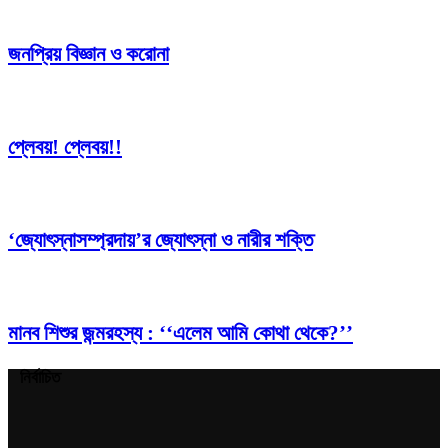
জনপ্রিয় বিজ্ঞান ও করোনা
প্লেবয়! প্লেবয়!!
‘জ্যোৎস্নাসম্প্রদায়’র জ্যোৎস্না ও নারীর শক্তি
মানব শিশুর জন্মরহস্য : ‘‘এলেম আমি কোথা থেকে?’’
নির্বাচিত