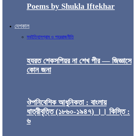
Poems by Shukla Iftekhar
দেশকাল
সব
ইতিহাস
গ্রাম ও শহর
রাজনীতি
হযরত শেকসপিয়র না শেখ পীর — জিজ্ঞাসে
কোন জনা
ঔপনিবেশিক আধুনিকতা : বাংলায়
ধাত্রীবৃত্তি (১৮৬০-১৯৪৭) ।। কিস্তি :
৬