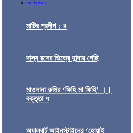
সব
দর্শন
বিজ্ঞান
মাটির প্রদীপ : ৪
দাস্য রসের ভিত্রে হান্দায় গেছি
মাওলানা রুমির ‘ফিহি মা ফিহি’ ।।
বক্তৃতা ৭
অ্যালবার্ট আইনস্টাইনের ‘হোয়াই