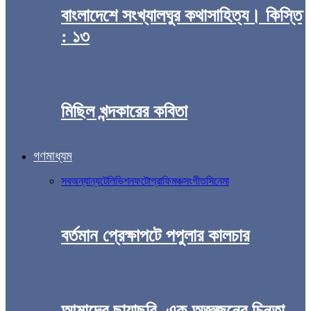
বাংলাদেশে সংখ্যালঘুর কথাসাহিত্য। কিস্তি
: ১৩
মিছিল খন্দকারের কবিতা
গণমাধ্যম
সব
অন্যান্য
টেলিভিশন
ফটোগ্রাফি
মঞ্চ
সংগীত
সিনেমা
বর্তমান প্রেক্ষাপটে পপুলার কালচার
আমাদের ছায়াছবি, এক অজ্ঞজনের চিন্তা