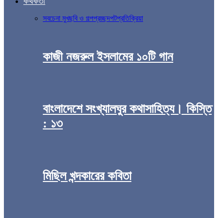
কথকতা
সব
চেনা মুখ
ছবি ও গল্প
প্রচ্ছদপট
প্রতিক্রিয়া
কাজী নজরুল ইসলামের ১০টি গান
বাংলাদেশে সংখ্যালঘুর কথাসাহিত্য। কিস্তি
: ১৩
মিছিল খন্দকারের কবিতা