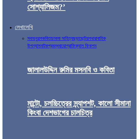
সোশ্যালিজম?’
লেখালেখি
সব
অনুগল্প
কবিতা
চাকমা সাহিত্য
ছড়া
ছোটগল্প
ধারাবাহিক
উপন্যাস
নাটক
প্রবন্ধ
বায়োগ্রাফিক্যাল ফিকশন
জালালউদ্দিন রুমির মসনবি ও কবিতা
মান্টো, চলচ্চিত্রের স্ন্যাপশট, কালো সীমানা
কিংবা দেশভাগের চালচিত্র