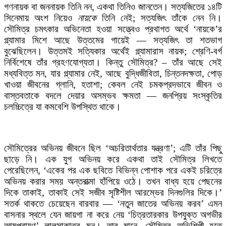
গণনায়ক বা জননায়ক তিনি নন, একথা তিনিও জানতেন। সত্যজিতের ১৪টি
সিনেমায় অংশ নিয়েও
নায়কে
তিনি নেই; সত্যজিৎ তাঁকে নেন নি।
সৌমিত্র চমৎকার অভিনেতা হওয়া সত্ত্বেও প্রথাগত অর্থে ‘নায়কে’র
গ্ল্যামার মিশে আছে উত্তমের গায়েই — সত্যজিৎ তা শতভাগ
বুঝেছিলেন। উত্তমই সত্যিকার অর্থেই গ্ল্যামারাস নায়ক; শ্রেণি-বর্গ
নির্বিশেষে তাঁর গ্রহণযোগ্যতা। কিন্তু সৌমিত্র? – তাঁর আছে সেই
মধ্যবিত্ত মন, যার গ্ল্যামার নেই, আছে বুদ্ধিজীবিতা, চিন্তনদক্ষতা, পোড়
খাওয়া জীবনের গ্লানি, হতাশা; কেবল নেই চমকপ্রদভাবে জীবন ও
বাস্তবতাকে বদলে দেয়ার অসম্ভব ক্ষমতা — জনপ্রিয় সংস্কৃতির
চলচ্চিত্রে যা কমবেশি উপস্থিত থাকে।
সৌমিত্রের অভিনয় জীবনে ছিল ‘অচরিতার্থতার যন্ত্রণা’; এটি তাঁর পিছু
ছাড়ে নি। এক যুগ অভিনয় করে একথা তাই সৌমিত্র লিখতে
পেরেছিলেন, ‘একের পর এক ছবিতে বিভিন্ন পোশাক পরে একই চরিত্রে
অভিনয় করার সময় অন্তরাত্মা হাঁপিয়ে ওঠে। তখন বাধ্য হয়ে পেছনের
দিকে তাকাই, তাকাই সেই সজীব সৃষ্টিশীল আরম্ভের দিনগুলির দিকে।’
সতর্ক থাকতে চেয়েছেন বারবার — ‘নতুন জাতের অভিনয় করব’ এমন
বাসনার স্থলে যেন জায়গা না করে নেয় ‘চিত্রতারকার উপযু্ক্ত অগভীর
আত্মপরায়ণ’ লালসাকাতর মন। তার মানে, সৌমিত্র অভিশিল্পী হতে