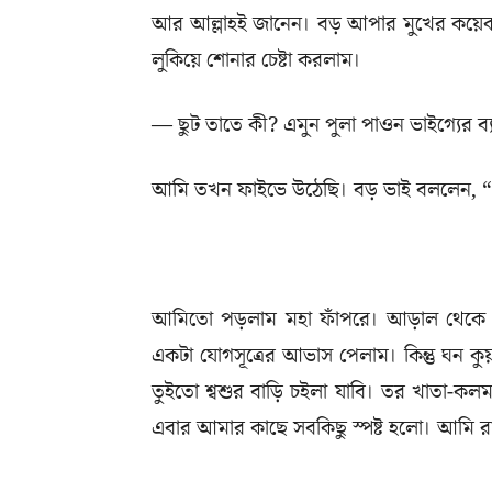
আর আল্লাহই জানেন। বড় আপার মুখের কয়েকট
লুকিয়ে শোনার চেষ্টা করলাম।
— ছুট তাতে কী? এমুন পুলা পাওন ভাইগ্যের ব
আমি তখন ফাইভে উঠেছি। বড় ভাই বললেন, “তো
আমিতো পড়লাম মহা ফাঁপরে। আড়াল থেকে শ
একটা যোগসূত্রের আভাস পেলাম। কিন্তু ঘন কু
তুইতো শ্বশুর বাড়ি চইলা যাবি। তর খাতা-ক
এবার আমার কাছে সবকিছু স্পষ্ট হলো। আমি রাগ