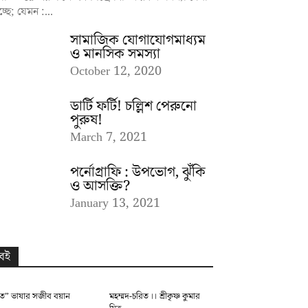
চ্ছে; যেমন :...
সামাজিক যোগাযোগমাধ্যম
ও মানসিক সমস্যা
October 12, 2020
ডার্টি ফর্টি! চল্লিশ পেরুনো
পুরুষ!
March 7, 2021
পর্নোগ্রাফি : উপভোগ, ঝুঁকি
ও আসক্তি?
January 13, 2021
বই
ৃত” ভাষার সজীব বয়ান
মহম্মদ-চরিত ।। শ্রীকৃষ্ণ কুমার