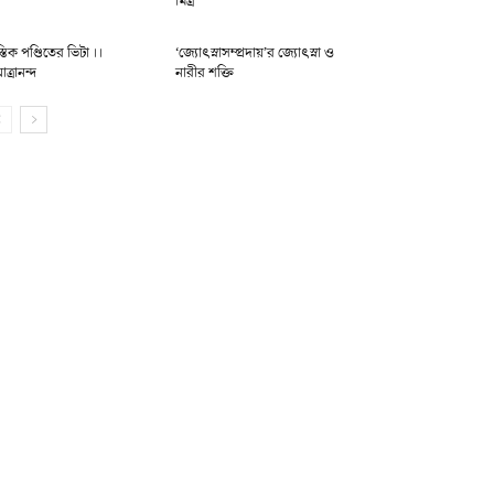
মিত্র
্তিক পণ্ডিতের ভিটা ।।
‘জ্যোৎস্নাসম্প্রদায়’র জ্যোৎস্না ও
মাত্রানন্দ
নারীর শক্তি