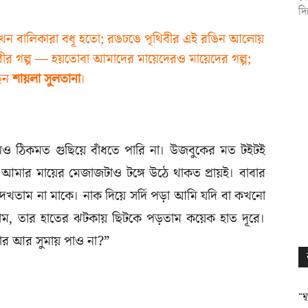
দি
 যখন বালিকারা বধূ হতো; রঙচঙে পৃথিবীর এই রঙিন আলোয়
িবীর গল্প — হয়তোবা আমাদের মায়েদেরও মায়েদের গল্প;
েন
শায়লা সুলতানা
।
নও ঠিকমত গুছিয়ে বাঁধতে পারি না। উজবুকের মত টইটই
টে আমার মায়ের মেজাজটাও টঙ্গে উঠে থাকত প্রায়ই। বাবার
খতাম না মাকে। নাক দিয়ে সর্দি পড়া আমি যদি বা কখনো
ইতাম, তার হাতের ঝটকায় ছিটকে পড়তাম কয়েক হাত দূরে।
রার আর সুমায় পাও না?”
“ম