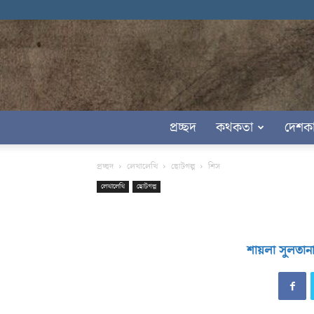
প্রচ্ছদ
কথকতা
দেশক
প্রচ্ছদ
লেখালেখি
ছোটগল্প
শিস
লেখালেখি
ছোটগল্প
শায়লা সুলতান