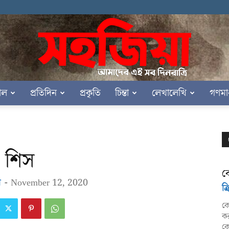
াল
প্রতিদিন
প্রকৃতি
চিন্তা
লেখালেখি
গণমা
সহজিয়া
শিস
ক
া
-
November 12, 2020
ক্
কো
কর
কো