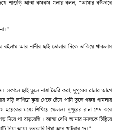
ি দেখে শাশুড়ি আম্মা ঝমঝম গলায় বলল, “আমার বউডারে
 না।”
িয়ে রইলাম আর নানীর ছাই তোলার দিকে তাকিয়ে থাকলাম
 সকালে ছাই তুলে নাস্তা তৈরি করা, দুপুরের রান্নার আগে
ায় দড়ি লাগিয়ে কূয়া থেকে টেনে পানি তুলে গরুর গামলায়
ছয়েকের মধ্যে শিখিয়ে ফেলল। দুপুরের রান্না শেষ করে
ড় নিয়ে পা বাড়য়েছি । আম্মা দেখি আমার ননদকে চিল্লিয়ে
বাটি নিয়া আয়। তরকারি নিয়া অরে খাইবার দে।”