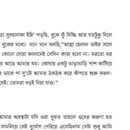
সুবহানাকা ইন্নি’ পড়ছি, বুকে ফুঁ দিচ্ছি আর যতটুকু দিলে
ছি বুকের মধ্যে। মনে মনে বলছি,”আল্লা হেলাল ভাইর সাথে
য়।” কোনো দোয়া কালামেই সেদিন কাজ হলো না। মরতো মর
াঁড়িয়ে আছে আমার যম। কোথায় একটু তাড়াতাড়ি পাশ কাটিয়ে
ের ডাকে পা দু’টো আমার ঠকঠক করে কাঁপতে শুরু করল।
 দেই। তোমরা বড়ই নিয়া যাও।”
। আমার অবস্থাটা যদি ওরা বুঝত তাহলে ওদের করুণা হত
ামলিয়ে সেই দুর্যোগ পেরিয়ে এসেছিলাম সেটা শুধু আমি