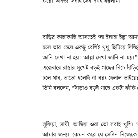
করে। অগত্যা সবাই সেই পথই ধরলাম।
বাড়ির কাছাকাছি আসতেই ‘লা ইলাহা ইল্লা আনতা 
চলে তার চেয়ে একটু বেশিই থুথু ছিটিয়ে দিচ্
জানি দেখা না হয়। আল্লা দেখা জানি না হ
এক্কেবারে রাস্তার মুখেই বড়ই গাছের নিচে দ
চলে যাব, তাতো হলোই না বরং হেলাল ভাইয়
তিনি বললেন, “দাঁড়াও বড়ই গাছে একটা ঝাঁকি
সুফিয়া, সাথী, আম্বিয়া ওরা তো সবাই খুশি
আমার জন্য। কেমন করে যে সেদিন নিজেকে স