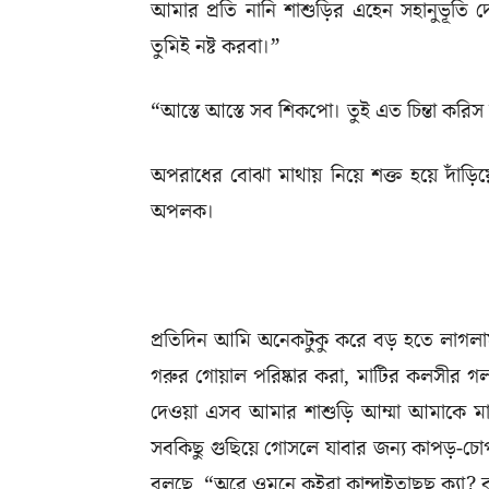
আমার প্রতি নানি শাশুড়ির এহেন সহানুভূত
তুমিই নষ্ট করবা।”
“আস্তে আস্তে সব শিকপো। তুই এত চিন্তা করিস
অপরাধের বোঝা মাথায় নিয়ে শক্ত হয়ে দাঁড়
অপলক।
প্রতিদিন আমি অনেকটুকু করে বড় হতে লাগলাম।
গরুর গোয়াল পরিষ্কার করা, মাটির কলসীর গল
দেওয়া এসব আমার শাশুড়ি আম্মা আমাকে মাস 
সবকিছু গুছিয়ে গোসলে যাবার জন্য কাপড়-চোপ
বলছে, “অরে ওমনে কইরা কান্দাইতাছছ ক্যা? 