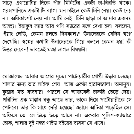
সাড়ে এগারোটার দিকে পাঁচ মিনিটের একটা চা-বিরতি থাকে।
গরমপানিতে একটা টি-ব্যাগ। মন চাইলে কেউ চিনি নেয়। কেউ নেয়
না। অধিকাংশই নেয় না। আমি নেই। চিনি ছাড়া চা আমার একদম
অসহ্য। ইয়াকুব স্যার আর গণি স্যারের সঙ্গে দেখা হল। বললেন,
‘ইয়াং লেডি, কেমন চলছে দিনকাল?’ উনাদেরকে সেদিন স্বপ্নে
দেখেছি। স্বপ্নের কথাটা উনাদেরকে গিয়ে বললে কেমন হয়! কী
উত্তর দেবেন! ভাবতেই মজা লাগল বিষয়টা।
মোজাম্মেল আবার আগের মুডে। পাটোয়ারীর গোষ্ঠী উদ্ধার চলছে।
শালার জন্য তার লাইফ শেষ। আস্ত একটা হারামজাদা। অমানুষ।
কুত্তার মত ব্যবহার। পারলে সে আজকেই চাকরি ছেড়ে দেয়।
পরিচিত এক মাস্তান বন্ধু আছে তার, তাকে দিয়ে পাটোয়ারীকে সে
পেটাবে। তার কি সাধে দেরি হয়েছে! জ্যামে আটকা পড়েছিল সে।
অফিসে তো সে উড়ে উড়ে আসে না। একবার পুলিশ-ক্যাডারে
হোক, শালার দুই নম্বর গাইড বইয়ের ব্যবসা সে খাবে।