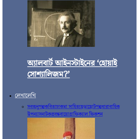
অ্যালবার্ট আইনস্টাইনের ‘হোয়াই
সোশ্যালিজম?’
লেখালেখি
সব
অনুগল্প
কবিতা
চাকমা সাহিত্য
ছড়া
ছোটগল্প
ধারাবাহিক
উপন্যাস
নাটক
প্রবন্ধ
বায়োগ্রাফিক্যাল ফিকশন