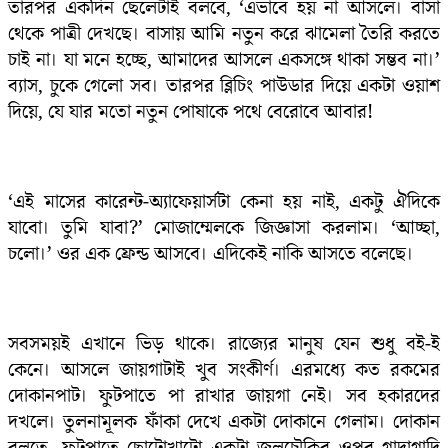
তারপর একদিন ছেলেটাই বলবে, ‘এভাবে হয় না আসলে। বাসা
থেকে পাত্রী দেখছে। বাসায় আমি নতুন করে ঝামেলা তৈরি করতে
চাই না। যা মনে হচ্ছে, আমাদের আসলে একসঙ্গে থাকা সম্ভব না।’
ব্যাস, চুকে গেলো সব। তারপর ব্লিচিং পাউডার দিয়ে একটা ওয়াশ
দিয়ে, যে যার মতো নতুন পোষাকে পথে বেরোবে আবার!
‘এই মাসের কারেন্ট-অ্যাফেয়ার্সটা কেনা হয় নাই, একটু ঐদিকে
যাবো। তুমি যাবা?’ মোজাম্মেলকে জিজ্ঞাসা করলাম। ‘আচ্ছা,
চলো।’ ওর এক ফ্রেন্ড আসবে। এদিকেই নাকি আসতে বলেছে।
সবসময়ই এখানে ভিড় থাকে। রাজ্যের মানুষ যেন শুধু বই-ই
কেনে। আসলে জায়গাটাই খুব সংকীর্ণ। এরমধ্যে কত রকমের
দোকানপাট। ফুটপাতে পা রাখার জায়গা নেই। সব হকারদের
দখলে। তুলনামূলক ফাঁকা দেখে একটা দোকানে গেলাম। দোকান
বলতে, ফুটপাতে ছোটোখাটো একটা জলচৌকির ওপর গাদাগাদি