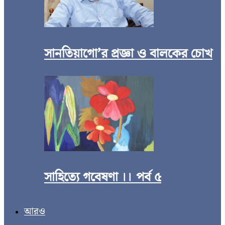
সানতিয়াগো’র প্রজ্ঞা ও বালকের চোখ
সাহিত্যে গবেষণা ।। পর্ব ৫
আরও