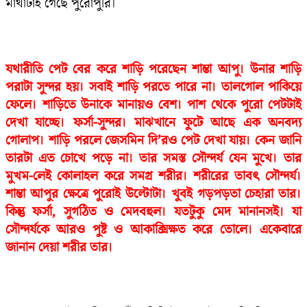
মাথাটাই গেছে পুরোপুরি।
যথারীতি পেট বের করে শাড়ি পরেছেন শান্তা আপু। উনার শাড়ি
পরাটা সুন্দর হয়। সবাই শাড়ি পরতে পারে না। তালগোল পাকিয়ে
ফেলে। শাড়িতে উনাকে মানায়ও বেশ। পাশ থেকে পুরো পেটটাই
দেখা যাচ্ছে। ফর্সা-সুন্দর। মাঝখানে ফুটে আছে এক অনবদ্য
গোলাপ। শাড়ি পরলে জেসমিন দি’রও পেট দেখা যায়। কেন জানি
তারটা এত চোখে পড়ে না। তার সমস্ত সৌন্দর্য যেন মুখে। তার
মুখম-লেই কোলাহল করে সমগ্র শরীর। শরীরের তাবৎ সৌন্দর্য।
শান্তা আপুর ক্ষেত্রে পুরোই উল্টোটা। খুবই গড়পড়তা চেহারা তার।
কিন্তু ফর্সা, সুগঠিত ও মেদবহুল। যতটুকু মেদ মানানসই। যা
সৌন্দর্যকে আরও পুষ্ট ও আকাক্সিক্ষত করে তোলে। একেবারে
জানান দেয়া শরীর তার।