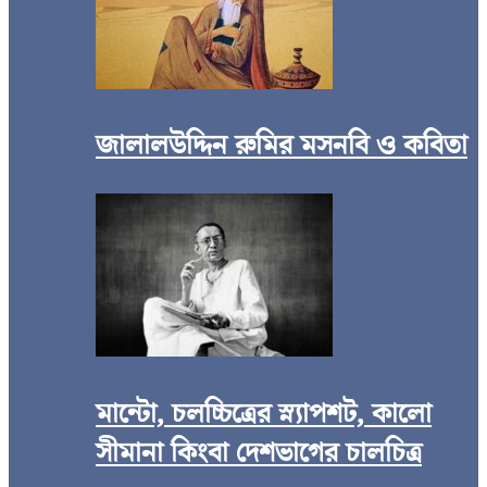
জালালউদ্দিন রুমির মসনবি ও কবিতা
মান্টো, চলচ্চিত্রের স্ন্যাপশট, কালো
সীমানা কিংবা দেশভাগের চালচিত্র