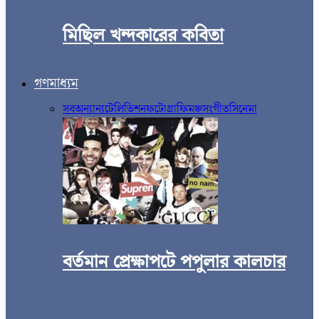
মিছিল খন্দকারের কবিতা
গণমাধ্যম
সব
অন্যান্য
টেলিভিশন
ফটোগ্রাফি
মঞ্চ
সংগীত
সিনেমা
বর্তমান প্রেক্ষাপটে পপুলার কালচার