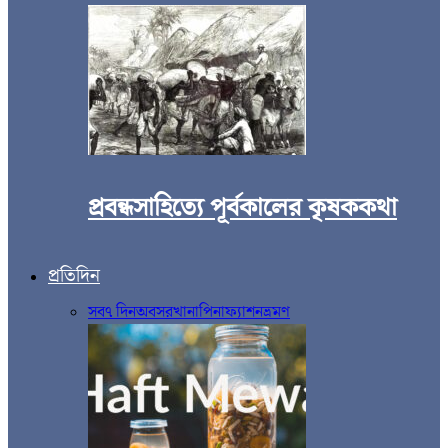
প্রবন্ধসাহিত্যে পূর্বকালের কৃষককথা
প্রতিদিন
সব
৭ দিন
অবসর
খানাপিনা
ফ্যাশন
ভ্রমণ