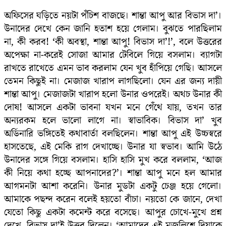
অফিসের ঘড়িতে নয়টা পঁচিশ বাজছে। শান্তা আপু আর বিভাস দা’।
উনাদের দেখে কেন জানি হতাশ হয়ে গেলাম। বুঝতে পারছিলাম
না, কী করব! ‘কী অবস্থা, শান্তা আপু! বিভাস দা’!’, বলে উত্তরের
অপেক্ষা না-করেই সোজা আমার টেবিলে গিয়ে বসলাম। ব্যাগটা
রাখতে রাখেতে এমন ভাব করলাম যেন খুব হাঁপিয়ে গেছি। আসলে
তেমন কিছুই না। মেজাজ খারাপ লাগছিলো। যেন এর জন্য দায়ী
শান্তা আপু। মেজাজটা খারাপ হলো উনার ওপরেই। অথচ উনার কী
দোষ! আসলে একটা ভাবনা যখন মনে গেঁথে যায়, তখন তার
অন্যরকম হলে ভালো লাগে না। স্বাভাবিক। বিভাস দা’ খুব
অর্ডিনারি ভঙ্গিতেই কথাবার্তা বলছিলেন। শান্তা আপু এই উচ্চস্বরে
হাসতেছে, এই মেকি রাগ দেখাচ্ছে। উনার যা স্বভাব। আমি উঠে
উনাদের সঙ্গে গিয়ে বসলাম। হাসি হাসি মুখ করে বললাম, ‘আজ
কী নিয়ে কথা হচ্ছে আপনাদের?’। শান্তা আপু মনে হল আমার
আগমনটা আশা করেনি। উনার মুডটা একটু চেঞ্জ হয়ে গেলো।
আমাকে পছন্দ করেন বলেই হয়তো বাঁচা। নয়তো কে জানে, দেখা
যেতো কিছু একটা কমেন্ট করে বসেছে। আপুর চোখে-মুখে প্রশ্ন
দেখে, বিভাস দা’ই উত্তর দিলেন। ‘আমাদের এই মজলিশে দিয়াকে