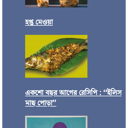
হপ্ত মেওয়া
একশো বছর আগের রেসিপি : ‘‘ইলিস
মাছ পোড়া’’