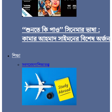
‘‘শুনতে কি পাও’’ সিনেমার ভাষা :
কামার আহমাদ সাইমনের বিশেষ অর্জন
শিক্ষা
সব
গবেষণা
শিক্ষাতত্ত্ব