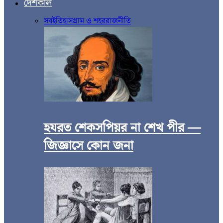
দেশকাল
সব
ইতিহাস
গ্রাম ও শহর
রাজনীতি
হযরত শেকসপিয়র না শেখ পীর —
জিজ্ঞাসে কোন জনা