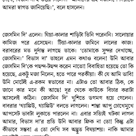
আমরা স্বাগত জানিয়েছি।’, বলে হাসলেন।
জেসমিন দি’ এলেন। ঘিয়া-কালার শাড়িটা তিনি পরেননি। সালোয়ার
কামিজ পরে এসেছেন। টিয়া-কালার জমিনে লালের কাজ।
বরাবরের মত দুর্দান্ত লাগছে তাকে। ‘তোমাকে সুন্দর দেখাচ্ছে,
জেসমিন।’ বিভাস দা’ তাহলে এমন কথাও বলেন! উনি আবার
জেসমিন দি’কে পছন্দ-টছন্দ করেন নাতো! বিবাহিতা হয়েছে তো কি
হয়েছে, একটু মজা নিলেন, হতে পারে পরকীয়া। কী যে আমি ভাবি!
উনি মোটেই এ-রকম স্বভাবের না। এটাও তো আবার ঠিক, কে
জানে কার মনে কী আছে! দূর থেকে কাউকে বিচার করাটা
আসলেই কঠিন। জেসমিন দি’ খুশিতে ডগমগ হয়ে গেলেন।
বাবরার ‘থ্যাঙ্কিউ, থ্যাঙ্কিউ’ বলতে লাগলেন। শান্তা আপু চোখেমুখে
আপসেট ভাবটা লুকাতে পারলেন না। এবার সত্যিই খটকা লাগল
আমার, বিভাস দা’র প্রতি উনি আবার ফ্রিক না তো! কিন্তু এটা
কীভাবে সম্ভব! এ তো দেখি সব অদ্ভুত বিষয়াশয়। নাকি আমার