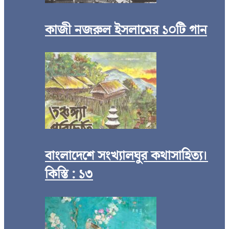
কাজী নজরুল ইসলামের ১০টি গান
বাংলাদেশে সংখ্যালঘুর কথাসাহিত্য।
কিস্তি : ১৩