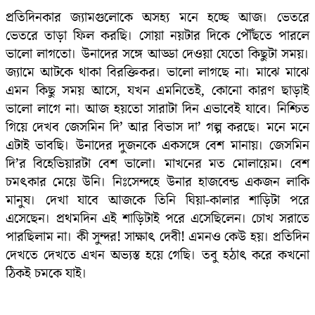
প্রতিদিনকার জ্যামগুলোকে অসহ্য মনে হচ্ছে আজ। ভেতরে
ভেতরে তাড়া ফিল করছি। সোয়া নয়টার দিকে পৌঁছতে পারলে
ভালো লাগতো। উনাদের সঙ্গে আড্ডা দেওয়া যেতো কিছুটা সময়।
জ্যামে আটকে থাকা বিরক্তিকর। ভালো লাগছে না। মাঝে মাঝে
এমন কিছু সময় আসে, যখন এমনিতেই, কোনো কারণ ছাড়াই
ভালো লাগে না। আজ হয়তো সারাটা দিন এভাবেই যাবে। নিশ্চিত
গিয়ে দেখব জেসমিন দি’ আর বিভাস দা’ গল্প করছে। মনে মনে
এটাই ভাবছি। উনাদের দুজনকে একসঙ্গে বেশ মানায়। জেসমিন
দি’র বিহেভিয়ারটা বেশ ভালো। মাখনের মত মোলায়েম। বেশ
চমৎকার মেয়ে উনি। নিঃসেন্দহে উনার হাজবেন্ড একজন লাকি
মানুষ। দেখা যাবে আজকে তিনি ঘিয়া-কালার শাড়িটা পরে
এসেছেন। প্রথমদিন এই শাড়িটাই পরে এসেছিলেন। চোখ সরাতে
পারছিলাম না। কী সুন্দর! সাক্ষাৎ দেবী! এমনও কেউ হয়। প্রতিদিন
দেখতে দেখতে এখন অভ্যস্ত হয়ে গেছি। তবু হঠাৎ করে কখনো
ঠিকই চমকে যাই।