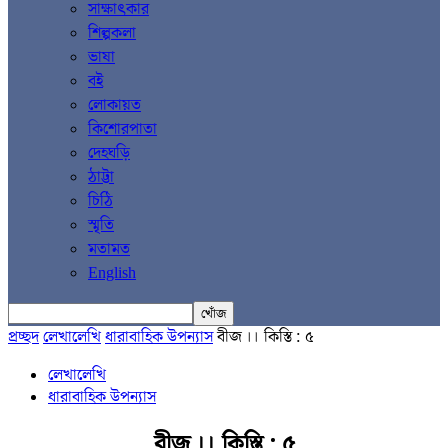
সাক্ষাৎকার
শিল্পকলা
ভাষা
বই
লোকায়ত
কিশোরপাতা
দেহঘড়ি
ঠাট্টা
চিঠি
স্মৃতি
মতামত
English
প্রচ্ছদ
লেখালেখি
ধারাবাহিক উপন্যাস
বীজ ।। কিস্তি : ৫
লেখালেখি
ধারাবাহিক উপন্যাস
বীজ ।। কিস্তি : ৫