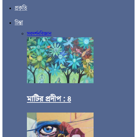
প্রকৃতি
চিন্তা
সব
দর্শন
বিজ্ঞান
মাটির প্রদীপ : ৪