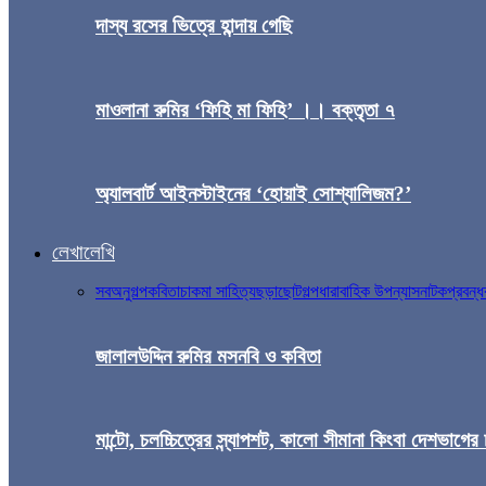
দাস্য রসের ভিত্রে হান্দায় গেছি
মাওলানা রুমির ‘ফিহি মা ফিহি’ ।। বক্তৃতা ৭
অ্যালবার্ট আইনস্টাইনের ‘হোয়াই সোশ্যালিজম?’
লেখালেখি
সব
অনুগল্প
কবিতা
চাকমা সাহিত্য
ছড়া
ছোটগল্প
ধারাবাহিক উপন্যাস
নাটক
প্রবন্ধ
জালালউদ্দিন রুমির মসনবি ও কবিতা
মান্টো, চলচ্চিত্রের স্ন্যাপশট, কালো সীমানা কিংবা দেশভাগের