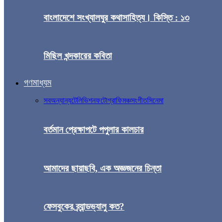
বাংলাদেশে সংখ্যালঘুর কথাসাহিত্য। কিস্তি : ১৩
মিছিল খন্দকারের কবিতা
গণমাধ্যম
সব
অন্যান্য
টেলিভিশন
ফটোগ্রাফি
মঞ্চ
সংগীত
সিনেমা
বর্তমান প্রেক্ষাপটে পপুলার কালচার
আমাদের ছায়াছবি, এক অজ্ঞজনের চিন্তা
ফেসবুকের ব্র্যান্ডভ্যালু কত?