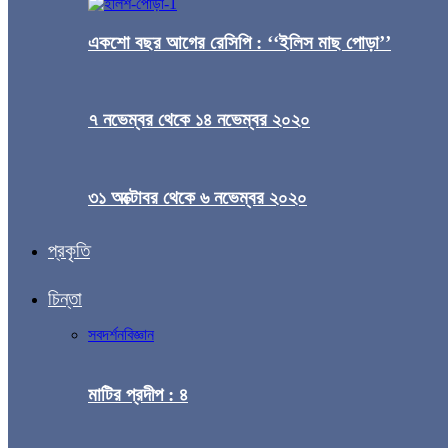
একশো বছর আগের রেসিপি : ‘‘ইলিস মাছ পোড়া’’
৭ নভেম্বর থেকে ১৪ নভেম্বর ২০২০
৩১ অক্টোবর থেকে ৬ নভেম্বর ২০২০
প্রকৃতি
চিন্তা
সব
দর্শন
বিজ্ঞান
মাটির প্রদীপ : ৪