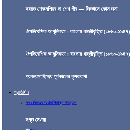
হযরত শেকসপিয়র না শেখ পীর — জিজ্ঞাসে কোন জনা
ঔপনিবেশিক আধুনিকতা : বাংলায় ধাত্রীবৃত্তি (১৮৬০-১৯৪৭
ঔপনিবেশিক আধুনিকতা : বাংলায় ধাত্রীবৃত্তি (১৮৬০-১৯৪৭
প্রবন্ধসাহিত্যে পূর্বকালের কৃষককথা
প্রতিদিন
সব
৭ দিন
অবসর
খানাপিনা
ফ্যাশন
ভ্রমণ
হপ্ত মেওয়া