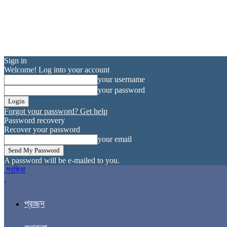
Sign in
Welcome! Log into your account
your username
your password
Forgot your password? Get help
Password recovery
Recover your password
your email
A password will be e-mailed to you.
সহজিয়া
প্রচ্ছদ