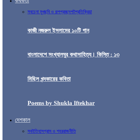
কথকতা
সব
চেনা মুখ
ছবি ও গল্প
প্রচ্ছদপট
প্রতিক্রিয়া
কাজী নজরুল ইসলামের ১০টি গান
বাংলাদেশে সংখ্যালঘুর কথাসাহিত্য। কিস্তি : ১৩
মিছিল খন্দকারের কবিতা
Poems by Shukla Iftekhar
দেশকাল
সব
ইতিহাস
গ্রাম ও শহর
রাজনীতি