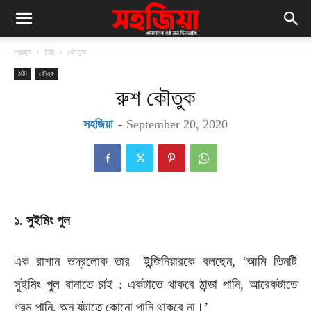
প্রচ্ছদ
ঠাট্টা
কৌতুক
ঠাট্টা
কৌতুক
রুশ কৌতুক
সহজিয়া
-
September 20, 2020
১. সুই
মিং পুল
এক রাশান ভদ্রলোক তার ইন্জিনিয়ারকে বলছেন, ‘আমি তিনটি
সুইমিং পুল বানাতে চাই : একটাতে থাকবে ঠান্ডা পানি, আরেকটাতে
গরম পানি, অন্ যটাতে কোনো পানি থাকবে না।’