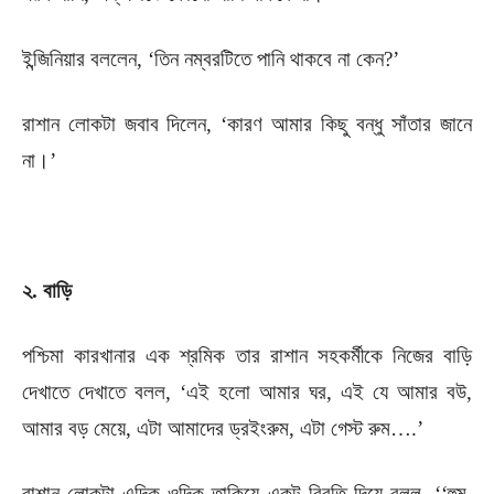
ইন্জিনিয়ার বললেন, ‘তিন নম্বরটিতে পানি থাকবে না কেন?’
রাশান লোকটা জবাব দিলেন, ‘কারণ আমার কিছু বন্ধু সাঁতার জানে
না।’
২. বাড়ি
পশ্চিমা কারখানার এক শ্রমিক তার রাশান সহকর্মীকে নিজের বাড়ি
দেখাতে দেখাতে বলল, ‘এই হলো আমার ঘর, এই যে আমার বউ,
আমার বড় মেয়ে, এটা আমাদের ড্রইংরুম, এটা গেস্ট রুম….’
রাশান লোকটা এদিক ওদিক তাকিয়ে একটু বিরতি দিয়ে বলল, ‘‘হুম,