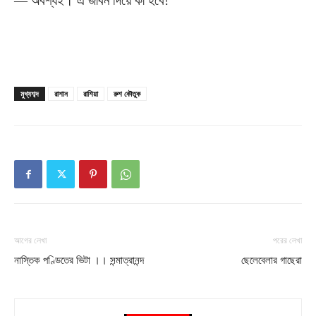
— অবশ্যই। এ জীবন দিয়ে কী হবে!
মুখ্যশব্দ
রাশান
রাশিয়া
রুশ কৌতুক
আগের লেখা
পরের লেখা
নাস্তিক পণ্ডিতের ভিটা ।। সন্মাত্রানন্দ
ছেলেবেলার গাছেরা