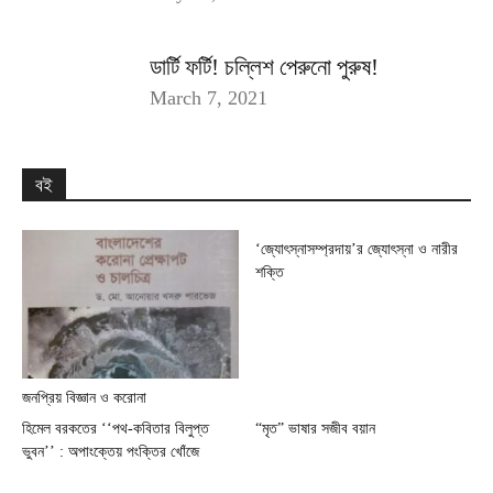
ডার্টি ফর্টি! চল্লিশ পেরুনো পুরুষ!
March 7, 2021
বই
‘জ্যোৎস্নাসম্প্রদায়’র জ্যোৎস্না ও নারীর
শক্তি
জনপ্রিয় বিজ্ঞান ও করোনা
হিমেল বরকতের ‘‘পথ-কবিতার বিলুপ্ত
“মৃত” ভাষার সজীব বয়ান
ভুবন’’ : অপাংক্তেয় পংক্তির খোঁজে