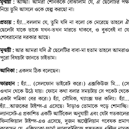
মৃন্ময়ী :
আচ্ছা। আমরা শৌনককে বোঝালাম যে, ঐ ছেলেটির পক্
নিয়ে তুমি আসলে ওকে হেল্প করছো না।
প্রত্যয় :
হ্যাঁ…বললাম যে, তুমি যদি না বলো কে মেরেছে তাহলে ঐ
ছেলেটা যাকে তাকে যখন-তখন মারতে থাকবে, ও বুঝবেই না যে
শোধরানোর দরকার আছে।
মৃন্ময়ী :
আর আমরা যদি ঐ ছেলেটির বাবা-মা হতাম তাহলে আমরাও
পুরো বিষয়টা জানতে চাইতাম।
আনিকা :
একদম ঠিক বলেছেন।
ফারহান :
হ্যাঁ… (সেলফোন ভাইব্রেট করে।) এক্সকিউজ মি… (সে
ওখান থেকে উঠে যায়। ফোনে কথা বলার সময়টায় সে পকেট থেকে
একটা পত্রিকা বের করে।) হ্যাঁ, সৌমিক, থ্যাংক্স ফর কলিং। হ্যাঁ…
হ্যাঁ…আজকের টাইম্স-এ এসেছে। দাঁড়াও তোমাকে পড়ে শোনাচ্ছি।
ল্যানসেট-এ প্রকাশিত একটি আর্টিকেল অনুযায়ী এবং যেটা গতকালের
ফিনান্সিয়াল টাইম্স-এও এসেছে, দুজন অস্ট্রেলিয়ান গবেষক প্রমাণ
করেছেন যে, এক্সিমকো-ফার্মা ল্যাবরেটরিজে প্রস্তুতকৃত এন্ট্রিল নামক