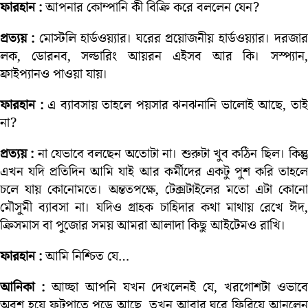
ফারহান :
আপনার কোম্পানি কী বিক্রি করে বললেন যেন?
প্রত্যয় :
মোস্টলি হার্ডওয়্যার। ঘরের প্রয়োজনীয় হার্ডওয়্যার। দরজা
লক, ডোরনব, সল্ডারিং আয়রন এইসব আর কি। সস্প্যান,
ফ্রাইপ্যানও পাওয়া যায়।
ফারহান :
এ ব্যাবসায় তাহলে পয়সার ঝনঝনানি ভালোই আছে, তা
না?
প্রত্যয় :
না যেভাবে বলছেন অতোটা না। শুরুটা খুব কঠিন ছিল। কিন্ত
এখন যদি প্রতিদিন আমি যাই আর কর্মীদের একটু পুশ করি তাহলে
চলে যায় কোনোমতে। অন্ততপক্ষে, টেক্সটাইলের মতো এটা কোনো
মৌসুমী ব্যাবসা না। যদিও গ্রাহক চাহিদার কথা মাথায় রেখে ঈদ,
ক্রিসমাস বা পুজোর সময় আমরা আলাদা কিছু আইটেমও রাখি।
ফারহান :
আমি নিশ্চিত যে…
আনিকা :
আচ্ছা আপনি যখন দেখলেনই যে, খরগোশটা ওভাবে
অবশ হয়ে ফুটপাতে পড়ে আছে, তখন আবার ঘরে ফিরিয়ে আনলেন