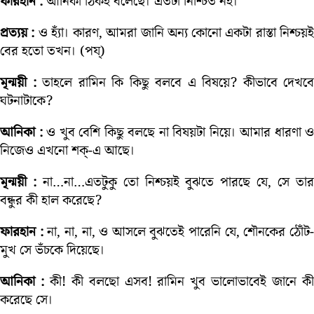
ফারহান :
আনিকা ঠিকই বলেছে। এতটা নিশ্চিত নই।
প্রত্যয় :
ও হ্যাঁ। কারণ, আমরা জানি অন্য কোনো একটা রাস্তা নিশ্চয়
বের হতো তখন। (পয্)
মৃন্ময়ী :
তাহলে রামিন কি কিছু বলবে এ বিষয়ে? কীভাবে দেখবে
ঘটনাটাকে?
আনিকা :
ও খুব বেশি কিছু বলছে না বিষয়টা নিয়ে। আমার ধারণা ও
নিজেও এখনো শক্-এ আছে।
মৃন্ময়ী :
না…না…এতটুকু তো নিশ্চয়ই বুঝতে পারছে যে, সে তা
বন্ধুর কী হাল করেছে?
ফারহান :
না, না, না, ও আসলে বুঝতেই পারেনি যে, শৌনকের ঠোঁট
মুখ সে ভঁচকে দিয়েছে।
আনিকা :
কী! কী বলছো এসব! রামিন খুব ভালোভাবেই জানে ক
করেছে সে।