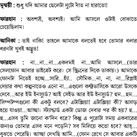
মৃন্ময়ী :
শুধু যদি আমার ছেলেটা দুটো দাঁত না হারাতো!
ফারহান :
অবশ্যই, অবশ্যই। আমি আসলে ওটাই বোঝাত
চেয়েছিলাম।
আনিকা :
তাই নাকি! তাহলে আমাকে বলতেই হবে তোমার বলা
ধরনটা খুবই অদ্ভুত!
ফারহান :
না…না…না…একদমই না…আমি আসলে…(তার
সেলফোন আবার ভাইব্রেট করে। সে স্ক্রিনের দিকে তাকায়।) আমাকে
ফোনটা নিতেই হচ্ছে…স্যরি…হ্যাঁ.. সৌমিক…না, না, না…রিপ্লাই
দেয়ার কথা কল্পনাতেও এনো না…এগুলো কন্ট্রভার্সিকে আরো উসকে
দেবে…আর ইউ ইনস্যুর্ড? আই সেইড আর ইউ ইনস্যুর্ড? হুম…হুম…
সিম্পটম্পগুলো কী একটু বলবে? এটাক্সিয়া! এটাক্সিয়া কী? অসাড়
হয়ে যাওয়া…আচ্ছা। স্ট্যান্ডার্ড একটা ডোজ দেবার পর কী হয়? হু…
হু…এসব তুমি জানো ক’দিন ধরে? কিন্তু এ পুরোটা সময় একবারের
জন্যও তোমার এসব মনে পড়েনি? সব মিলিয়ে কতো হবে? আহ্…
বুঝতে পেরেছি। আচ্ছা দেখছি আমি…(ফোন রেখে সে আবার একটি