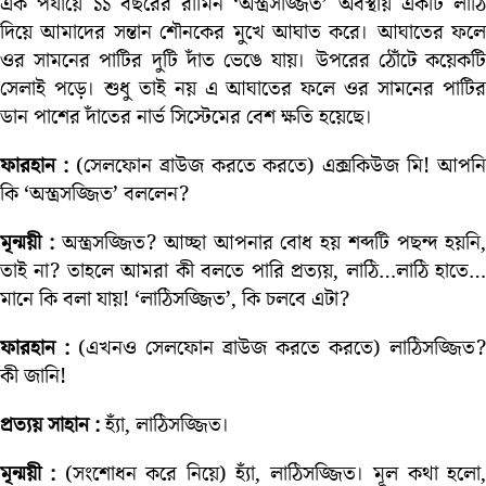
এক পর্যায়ে ১১ বছরের রামিন ‘অস্ত্রসজ্জিত’ অবস্থায় একটি লাঠি
দিয়ে আমাদের সন্তান শৌনকের মুখে আঘাত করে। আঘাতের ফলে
ওর সামনের পাটির দুটি দাঁত ভেঙে যায়। উপরের ঠোঁটে কয়েকটি
সেলাই পড়ে। শুধু তাই নয় এ আঘাতের ফলে ওর সামনের পাটির
ডান পাশের দাঁতের নার্ভ সিস্টেমের বেশ ক্ষতি হয়েছে।
ফারহান :
(সেলফোন ব্রাউজ করতে করতে) এক্সকিউজ মি! আপনি
কি ‘অস্ত্রসজ্জিত’ বললেন?
মৃন্ময়ী :
অস্ত্রসজ্জিত? আচ্ছা আপনার বোধ হয় শব্দটি পছন্দ হয়নি
তাই না? তাহলে আমরা কী বলতে পারি প্রত্যয়, লাঠি…লাঠি হাতে…
মানে কি বলা যায়! ‘লাঠিসজ্জিত’, কি চলবে এটা?
ফারহান :
(এখনও সেলফোন ব্রাউজ করতে করতে) লাঠিসজ্জিত?
কী জানি!
প্রত্যয় সাহান :
হ্যাঁ, লাঠিসজ্জিত।
মৃন্ময়ী :
(সংশোধন করে নিয়ে) হ্যাঁ, লাঠিসজ্জিত। মূল কথা হলো