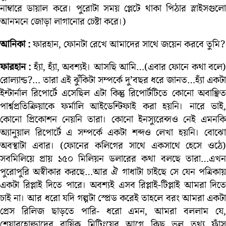
নাম্বারে ডায়াল করে। পুরোটা সময় প্লেটে থাকা পিঠার স্লাইসগুলো
আনমনে জোড়া লাগানোর চেষ্টা করে।)
আনিকা :
ফারহান, ফোনটা রেখে আমাদের সাথে জয়েন করবে তুমি?
ফারহান :
হ্যাঁ, হ্যাঁ, অবশ্যই। আসছি আমি…(এবার ফোনে কথা বলে
রোল্যান্ড?… তারা এই ঝুঁকিটা সম্পর্কে দু’বছর ধরে জানত…হ্যাঁ একটা
ইন্টার্নাল রিপোর্টে এসেছিল এটা কিন্তু রিপোর্টটিতে কোনো অবাঞ্ছিত
পার্শ্বপ্রতিক্রিয়াকে ফর্মালি আইডেন্টিফাই করা হয়নি। নারে ভাই,
কোনো প্রিকোশন নেয়নি তারা। কোনো ইনস্যুরেন্সও নেই এমনকি
অ্যানুয়াল রিপোর্টে এ সম্পর্কে একটা শব্দও লেখা হয়নি। বোঝো
অবস্থাটা এবার। (ফোনের কলিগের সাথে একসাথে হেসে ওঠে)
সবমিলিয়ে প্রায় ১৫০ মিলিয়ন ডলারের কথা বলছে তারা…এখন
পুরোপুরি অস্বীকার করছে…আর ঐ গাধাটা চাইছে সে যেন পত্রিকায়
একটা রিপ্লাই দিতে পারে। অবশ্যই এসব রিপ্লাই-টিপ্লাই আমরা দিতে
চাই না। আর ধরো যদি গল্পটা স্প্রেড করেই তাহলে বরং আমরা একটা
প্রেস রিলিজ ছাড়তে পারি- ধরো এমন, আমরা বললাম যে,
শেয়ারহোল্ডাদের বার্ষিক মিটিংয়ের আগে কিছু ভুল তথ্য ফাঁস