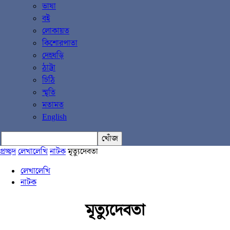
ভাষা
বই
লোকায়ত
কিশোরপাতা
দেহঘড়ি
ঠাট্টা
চিঠি
স্মৃতি
মতামত
English
প্রচ্ছদ
লেখালেখি
নাটক
মৃত্যুদেবতা
লেখালেখি
নাটক
মৃত্যুদেবতা