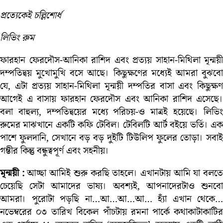
প্রত্যেকেই চল্লিশোর্ধ
লিভিং রুম
ফারহান ফেরদৌস-আনিকা রাশিদ এবং প্রত্যয় সাহান-মিথিলা মৃন্ময়ী
দম্পতিদ্বয় মুখোমুখি বসে আছে। কিছুক্ষণের মধ্যেই আমরা বুঝবো
যে, এটা প্রত্যয় সাহান-মিথিলা মৃন্ময়ী দম্পতির বাসা এবং কিছুক্ষণ
আগেই এ বাসায় ফারহান ফেরদৌস এবং আনিকা রাশিদ এসেছে।
বলা বাহুল্য, দম্পতিদ্বয়ের মধ্যে পরিচয়-ও মাত্রই হয়েছে। লিভিং
রুমের মাঝখানে একটি কফি টেবিল। টেবিলটি আর্ট বইয়ে ভর্তি। এক
পাশে ফুলদানি, সেখানে বড় বড় দুইটি টিউলিপ ফুলের তোড়া। সবাই
গম্ভীর কিন্তু বন্ধুত্বপূর্ণ এবং সহনীয়।
মৃন্ময়ী :
আচ্ছা আমিই শুরু করছি তাহলে। এখানটায় আমি যা বলত
চেয়েছি সেটা আমাদের ভাষ্য। অবশ্যই, আপনাদেরটাও শুনবো
আমরা। পুরোটা পড়ছি না…আ…আ…আ… হ্যাঁ এখান থেকে…
নভেম্বরের ০৩ তারিখ বিকেল পাঁচটায় রমনা পার্কে কথাকাটাকাটির