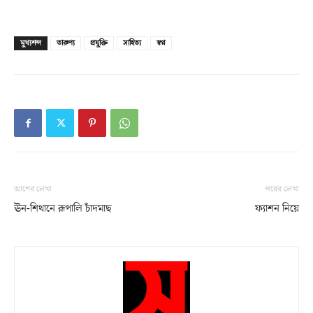
মুখ্যশব্দ
তারুণ্য
প্রযুক্তি
সাহিত্য
স্বপ্ন
আগের লেখা
পরের লেখা
ঊন-শিথানে রূপালি চাঁদমাছ
ফ্যাশন নিয়ে