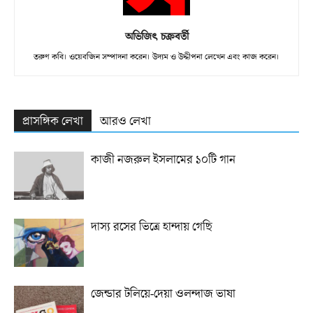
অভিজিৎ চক্রবর্তী
তরুণ কবি। ওয়েবজিন সম্পাদনা করেন। উদ্যম ও উদ্দীপনা লেখেন এবং কাজ করেন।
প্রাসঙ্গিক লেখা
আরও লেখা
কাজী নজরুল ইসলামের ১০টি গান
দাস্য রসের ভিত্রে হান্দায় গেছি
জেন্ডার টলিয়ে-দেয়া ওলন্দাজ ভাষা