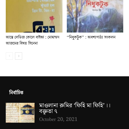
আস্তে লেডিজ কোলে বাইচ্চা : মোহাম্মদ
‘‘নিধুকটুক’’ : অবশ্যপাঠ্য সংকলন
আজমের বিষয় সিনেমা
নির্বাচিত
মাওলানা রুমির ‘ফিহি মা ফিহি’ ।।
বক্তৃতা ৭
October 20, 2021